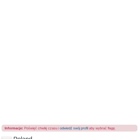
Informacje:
Poświęć chwilę czasu i
odwiedź swój profil
aby wybrać flagę.