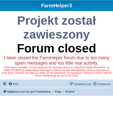
FarmHelper3
Projekt został
zawieszony
Forum closed
I have closed the FarmHeper forum due to too many
spam messages and too little real activity.
Jeżeli mimo wszystko chcesz dołączyć do naszego grona po rejestracji wyślij wiadomość na
adres fh3@fh3.pl zawierającą Twój login z adresu na jaki założyłeś/łaś konto w przeciwnym
razie dane zostaną usunięte po około 32-48 godzinach od rejestracji - Dotyczy nowych userów
ktorzy zarejestrują się od 02.02.2020
FAQ
Zarejestruj się
Zaloguj się
Najlepszy bot do gry Farmerama.
Flagi
Poland