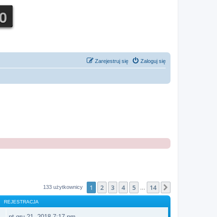
Zarejestruj się
Zaloguj się
1
2
3
4
5
14
Następna
133 użytkownicy
…
REJESTRACJA
pt gru 21, 2018 7:17 pm