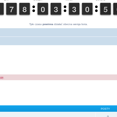
Tyle czasu
powinna
działać obecna wersja bota.
agę.
POSTY
0