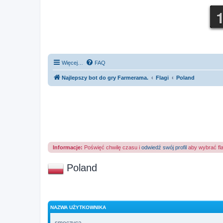
Więcej…
FAQ
Najlepszy bot do gry Farmerama.
Flagi
Poland
Informacje:
Poświęć chwilę czasu i
odwiedź swój profil
aby wybrać fl
Poland
NAZWA UŻYTKOWNIKA
-smoczyca-