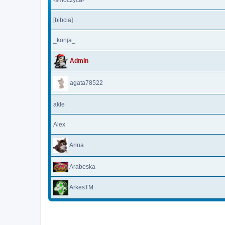
[bibcia]
_konja_
Admin
agata78522
akle
Alex
Anna
Arabeska
ArkesTM