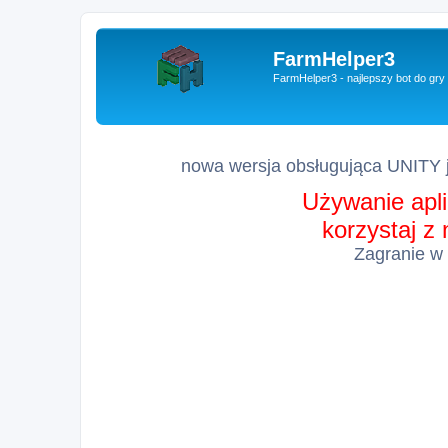
FarmHelper3
FarmHelper3 - najlepszy bot do gr
nowa wersja obsługująca UNITY j
Używanie apli
korzystaj z
Zagranie w