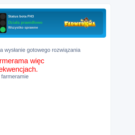
za wysłanie gotowego rozwiązania
farmerama więc
sekwencjach.
 farmeramie