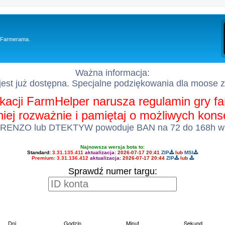
y Farmerama.
Ważna informacja:
est już dostępna. Specjalne podziękowania dla moose 
kacji FarmHelper narusza regulamin gry 
 niej rozważnie i pamiętaj o możliwych kon
 RENZO lub DTEKTYW powoduje BAN na 72 do 168h w
Najnowsza wersja bota to:
Standard:
3.31.135.411
aktualizacja:
2026-07-17 20:41
ZIP
lub
MSI
Premium:
3.31.136.412
aktualizacja:
2026-07-17 20:44
ZIP
lub
Sprawdź numer targu: