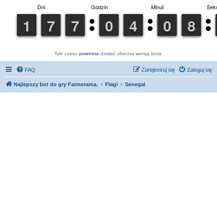
Tyle czasu
powinna
działać obecna wersja bota.
FAQ
Zarejestruj się
Zaloguj się
Najlepszy bot do gry Farmerama.
Flagi
Senegal