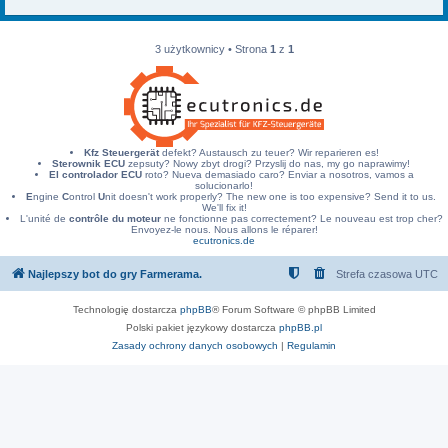
3 użytkownicy • Strona
1
z
1
Kfz Steuergerät
defekt? Austausch zu teuer? Wir reparieren es!
Sterownik ECU
zepsuty? Nowy zbyt drogi? Przyslij do nas, my go naprawimy!
El controlador ECU
roto? Nueva demasiado caro? Enviar a nosotros, vamos a
solucionarlo!
E
ngine
C
ontrol
U
nit doesn't work properly? The new one is too expensive? Send it to us.
We'll fix it!
L'unité de
contrôle du moteur
ne fonctionne pas correctement? Le nouveau est trop cher?
Envoyez-le nous. Nous allons le réparer!
ecutronics.de
Najlepszy bot do gry Farmerama.
Strefa czasowa
UTC
Technologię dostarcza
phpBB
® Forum Software © phpBB Limited
Polski pakiet językowy dostarcza
phpBB.pl
Zasady ochrony danych osobowych
|
Regulamin