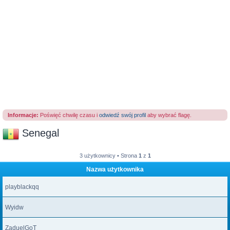
Informacje:
Poświęć chwilę czasu i
odwiedź swój profil
aby wybrać flagę.
Senegal
3 użytkownicy • Strona
1
z
1
Nazwa użytkownika
playblackqq
Wyidw
ZaduelGoT