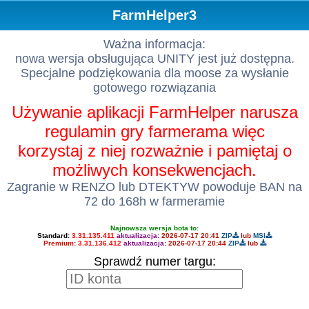
FarmHelper3
Ważna informacja:
nowa wersja obsługująca UNITY jest już dostępna.
Specjalne podziękowania dla moose za wysłanie
gotowego rozwiązania
Używanie aplikacji FarmHelper narusza
regulamin gry farmerama więc
korzystaj z niej rozważnie i pamiętaj o
możliwych konsekwencjach.
Zagranie w RENZO lub DTEKTYW powoduje BAN na
72 do 168h w farmeramie
Najnowsza wersja bota to:
Standard:
3.31.135.411
aktualizacja:
2026-07-17 20:41
ZIP
lub
MSI
Premium:
3.31.136.412
aktualizacja:
2026-07-17 20:44
ZIP
lub
Sprawdź numer targu: