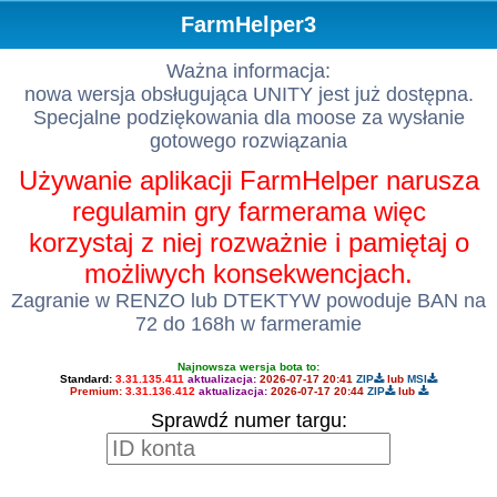
FarmHelper3
Ważna informacja:
nowa wersja obsługująca UNITY jest już dostępna.
Specjalne podziękowania dla moose za wysłanie
gotowego rozwiązania
Używanie aplikacji FarmHelper narusza
regulamin gry farmerama więc
korzystaj z niej rozważnie i pamiętaj o
możliwych konsekwencjach.
Zagranie w RENZO lub DTEKTYW powoduje BAN na
72 do 168h w farmeramie
Najnowsza wersja bota to:
Standard:
3.31.135.411
aktualizacja:
2026-07-17 20:41
ZIP
lub
MSI
Premium:
3.31.136.412
aktualizacja:
2026-07-17 20:44
ZIP
lub
Sprawdź numer targu: