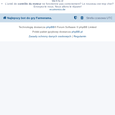
We'll fix it!
L'unité de
contrôle du moteur
ne fonctionne pas correctement? Le nouveau est trop cher?
Envoyez-le nous. Nous allons le réparer!
ecutronics.de
Najlepszy bot do gry Farmerama.
Strefa czasowa
UTC
Technologię dostarcza
phpBB
® Forum Software © phpBB Limited
Polski pakiet językowy dostarcza
phpBB.pl
Zasady ochrony danych osobowych
|
Regulamin