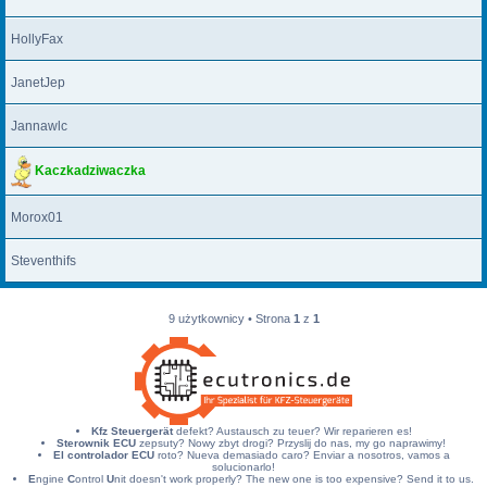
HollyFax
JanetJep
Jannawlc
Kaczkadziwaczka
Morox01
Steventhifs
9 użytkownicy • Strona
1
z
1
Kfz Steuergerät
defekt? Austausch zu teuer? Wir reparieren es!
Sterownik ECU
zepsuty? Nowy zbyt drogi? Przyslij do nas, my go naprawimy!
El controlador ECU
roto? Nueva demasiado caro? Enviar a nosotros, vamos a
solucionarlo!
E
ngine
C
ontrol
U
nit doesn't work properly? The new one is too expensive? Send it to us.