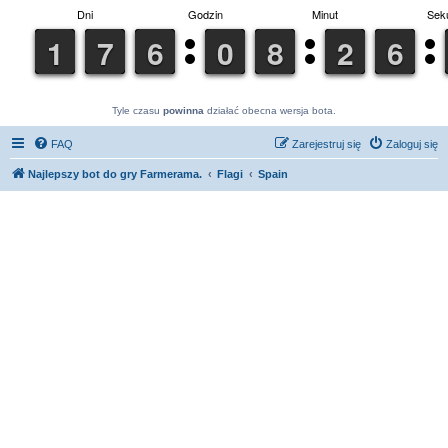
Tyle czasu
powinna
działać obecna wersja bota.
FAQ
Zarejestruj się
Zaloguj się
Najlepszy bot do gry Farmerama.
Flagi
Spain