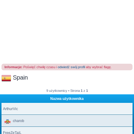
Informacje:
Poświęć chwilę czasu i
odwiedź swój profil
aby wybrać flagę.
Spain
9 użytkownicy • Strona
1
z
1
Nazwa użytkownika
ArthurVic
charob
FreeZeTaiL