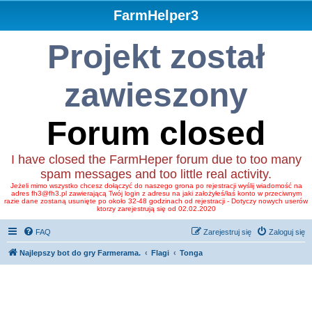
FarmHelper3
Projekt został
zawieszony
Forum closed
I have closed the FarmHeper forum due to too many
spam messages and too little real activity.
Jeżeli mimo wszystko chcesz dołączyć do naszego grona po rejestracji wyślij wiadomość na
adres fh3@fh3.pl zawierającą Twój login z adresu na jaki założyłeś/łaś konto w przeciwnym
razie dane zostaną usunięte po około 32-48 godzinach od rejestracji - Dotyczy nowych userów
ktorzy zarejestrują się od 02.02.2020
FAQ
Zarejestruj się
Zaloguj się
Najlepszy bot do gry Farmerama.
Flagi
Tonga