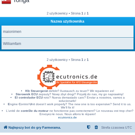
Tonga
2 użytkownicy • Strona
1
z
1
Nazwa użytkownika
maionimen
Williamfam
2 użytkownicy • Strona
1
z
1
Kfz Steuergerät
defekt? Austausch zu teuer? Wir reparieren es!
Sterownik ECU
zepsuty? Nowy zbyt drogi? Przyslij do nas, my go naprawimy!
El controlador ECU
roto? Nueva demasiado caro? Enviar a nosotros, vamos a
solucionarlo!
E
ngine
C
ontrol
U
nit doesn't work properly? The new one is too expensive? Send it to us.
We'll fix it!
L'unité de
contrôle du moteur
ne fonctionne pas correctement? Le nouveau est trop cher?
Envoyez-le nous. Nous allons le réparer!
ecutronics.de
Najlepszy bot do gry Farmerama.
Strefa czasowa
UTC