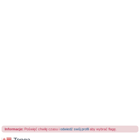
Informacje:
Poświęć chwilę czasu i
odwiedź swój profil
aby wybrać flagę.