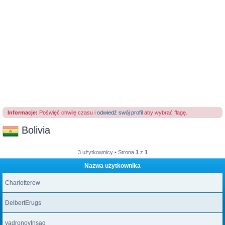
Informacje:
Poświęć chwilę czasu i
odwiedź swój profil
aby wybrać flagę.
Bolivia
3 użytkownicy • Strona
1
z
1
Nazwa użytkownika
Charlotterew
DelbertErugs
vadronovInsag