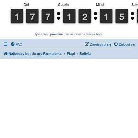
Tyle czasu
powinna
działać obecna wersja bota.
FAQ
Zarejestruj się
Zaloguj się
Najlepszy bot do gry Farmerama.
Flagi
Bolivia