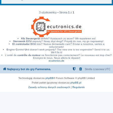
3 użytkownicy • Strona
1
z
1
Kfz Steuergerät
defekt? Austausch zu teuer? Wir reparieren es!
Sterownik ECU
zepsuty? Nowy zbyt drogi? Przyslij do nas, my go naprawimy!
El controlador ECU
roto? Nueva demasiado caro? Enviar a nosotros, vamos a
solucionarlo!
E
ngine
C
ontrol
U
nit doesn't work properly? The new one is too expensive? Send it to us.
We'll fix it!
L'unité de
contrôle du moteur
ne fonctionne pas correctement? Le nouveau est trop cher?
Envoyez-le nous. Nous allons le réparer!
ecutronics.de
Najlepszy bot do gry Farmerama.
Strefa czasowa
UTC
Technologię dostarcza
phpBB
® Forum Software © phpBB Limited
Polski pakiet językowy dostarcza
phpBB.pl
Zasady ochrony danych osobowych
|
Regulamin