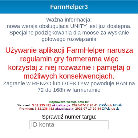
FarmHelper3
Ważna informacja:
nowa wersja obsługująca UNITY jest już dostępna.
Specjalne podziękowania dla moose za wysłanie
gotowego rozwiązania
Używanie aplikacji FarmHelper narusza
regulamin gry farmerama więc
korzystaj z niej rozważnie i pamiętaj o
możliwych konsekwencjach.
Zagranie w RENZO lub DTEKTYW powoduje BAN na
72 do 168h w farmeramie
Najnowsza wersja bota to:
Standard:
3.31.135.411
aktualizacja:
2026-07-17 20:41
ZIP
lub
MSI
Premium:
3.31.136.412
aktualizacja:
2026-07-17 20:44
ZIP
lub
Sprawdź numer targu: