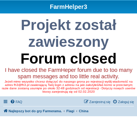
FarmHelper3
Projekt został
zawieszony
Forum closed
I have closed the FarmHeper forum due to too many
spam messages and too little real activity.
Jeżeli mimo wszystko chcesz dołączyć do naszego grona po rejestracji wyślij wiadomość na
adres fh3@fh3.pl zawierającą Twój login z adresu na jaki założyłeś/łaś konto w przeciwnym
razie dane zostaną usunięte po około 32-48 godzinach od rejestracji - Dotyczy nowych userów
ktorzy zarejestrują się od 02.02.2020
FAQ
Zarejestruj się
Zaloguj się
Najlepszy bot do gry Farmerama.
Flagi
China