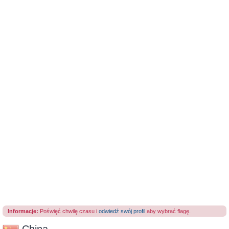
Informacje:
Poświęć chwilę czasu i
odwiedź swój profil
aby wybrać flagę.