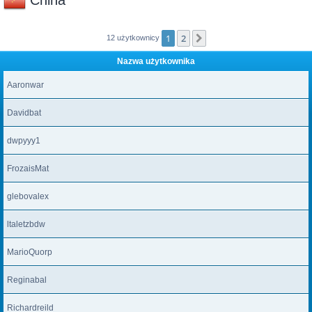
China
1
2
Następna
12 użytkownicy
Nazwa użytkownika
Aaronwar
Davidbat
dwpyyy1
FrozaisMat
glebovalex
ltaletzbdw
MarioQuorp
Reginabal
Richardreild