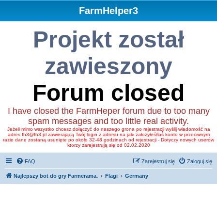
FarmHelper3
Projekt został
zawieszony
Forum closed
I have closed the FarmHeper forum due to too many
spam messages and too little real activity.
Jeżeli mimo wszystko chcesz dołączyć do naszego grona po rejestracji wyślij wiadomość na
adres fh3@fh3.pl zawierającą Twój login z adresu na jaki założyłeś/łaś konto w przeciwnym
razie dane zostaną usunięte po około 32-48 godzinach od rejestracji - Dotyczy nowych userów
ktorzy zarejestrują się od 02.02.2020
FAQ
Zarejestruj się
Zaloguj się
Najlepszy bot do gry Farmerama.
Flagi
Germany