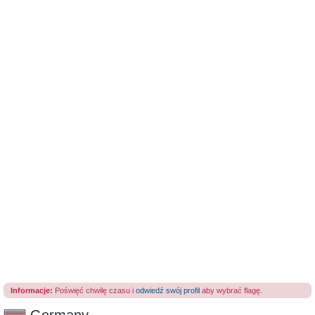
Informacje:
Poświęć chwilę czasu i
odwiedź swój profil
aby wybrać flagę.