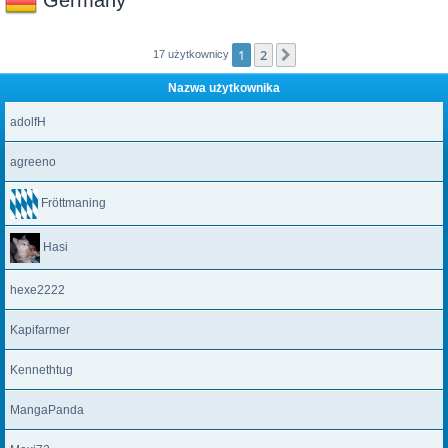
Germany
1
2
Następna
17 użytkownicy
Nazwa użytkownika
adolfH
agreeno
Fröttmaning
Hasi
hexe2222
Kapifarmer
Kennethtug
MangaPanda