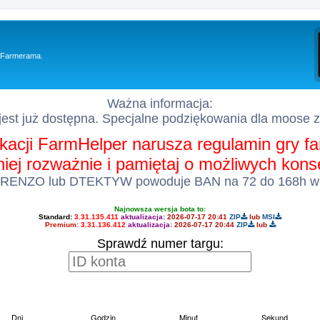
y Farmerama.
Ważna informacja:
est już dostępna. Specjalne podziękowania dla moose 
kacji FarmHelper narusza regulamin gry 
 niej rozważnie i pamiętaj o możliwych kon
 RENZO lub DTEKTYW powoduje BAN na 72 do 168h w
Najnowsza wersja bota to:
Standard:
3.31.135.411
aktualizacja:
2026-07-17 20:41
ZIP
lub
MSI
Premium:
3.31.136.412
aktualizacja:
2026-07-17 20:44
ZIP
lub
Sprawdź numer targu: