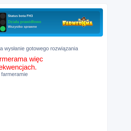
za wysłanie gotowego rozwiązania
farmerama więc
sekwencjach.
 farmeramie