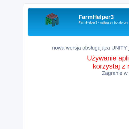
FarmHelper3
FarmHelper3 - najlepszy bot do gr
nowa wersja obsługująca UNITY j
Używanie apli
korzystaj z
Zagranie w