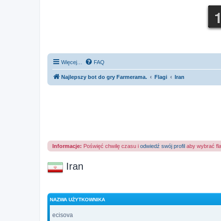
Więcej…
FAQ
Najlepszy bot do gry Farmerama.
Flagi
Iran
Informacje:
Poświęć chwilę czasu i
odwiedź swój profil
aby wybrać fl
Iran
NAZWA UŻYTKOWNIKA
ecisova