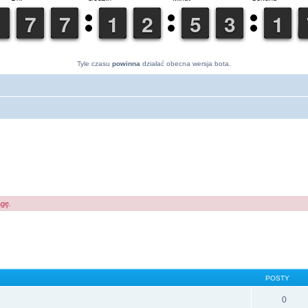
Tyle czasu
powinna
działać obecna wersja bota.
agę.
POSTY
0