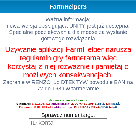
FarmHelper3
Ważna informacja:
nowa wersja obsługująca UNITY jest już dostępna.
Specjalne podziękowania dla moose za wysłanie
gotowego rozwiązania
Używanie aplikacji FarmHelper narusza
regulamin gry farmerama więc
korzystaj z niej rozważnie i pamiętaj o
możliwych konsekwencjach.
Zagranie w RENZO lub DTEKTYW powoduje BAN na
72 do 168h w farmeramie
Najnowsza wersja bota to:
Standard:
3.31.135.411
aktualizacja:
2026-07-17 20:41
ZIP
lub
MSI
Premium:
3.31.136.412
aktualizacja:
2026-07-17 20:44
ZIP
lub
Sprawdź numer targu: