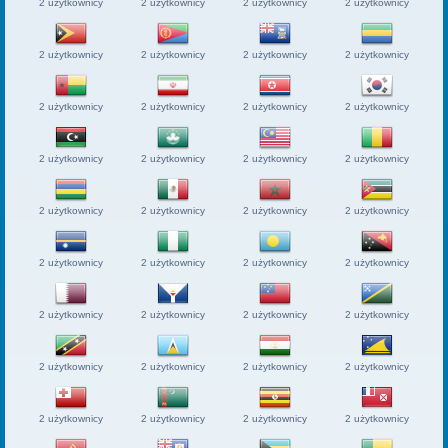
2 użytkownicy
2 użytkownicy
2 użytkownicy
2 użytkownicy
2 użytkownicy
2 użytkownicy
2 użytkownicy
2 użytkownicy
2 użytkownicy
2 użytkownicy
2 użytkownicy
2 użytkownicy
2 użytkownicy
2 użytkownicy
2 użytkownicy
2 użytkownicy
2 użytkownicy
2 użytkownicy
2 użytkownicy
2 użytkownicy
2 użytkownicy
2 użytkownicy
2 użytkownicy
2 użytkownicy
2 użytkownicy
2 użytkownicy
2 użytkownicy
2 użytkownicy
2 użytkownicy
2 użytkownicy
2 użytkownicy
2 użytkownicy
2 użytkownicy
2 użytkownicy
2 użytkownicy
2 użytkownicy