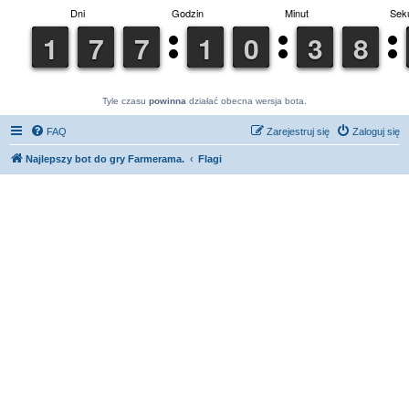
Tyle czasu
powinna
działać obecna wersja bota.
FAQ
Zarejestruj się
Zaloguj się
Najlepszy bot do gry Farmerama.
Flagi