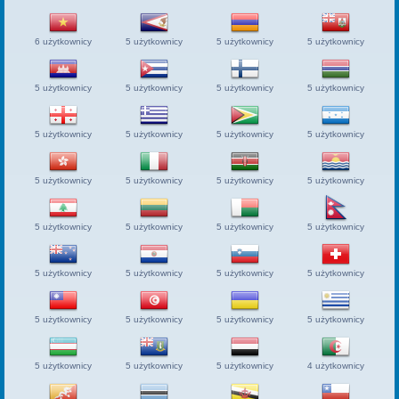
6 użytkownicy
5 użytkownicy
5 użytkownicy
5 użytkownicy
5 użytkownicy
5 użytkownicy
5 użytkownicy
5 użytkownicy
5 użytkownicy
5 użytkownicy
5 użytkownicy
5 użytkownicy
5 użytkownicy
5 użytkownicy
5 użytkownicy
5 użytkownicy
5 użytkownicy
5 użytkownicy
5 użytkownicy
5 użytkownicy
5 użytkownicy
5 użytkownicy
5 użytkownicy
5 użytkownicy
5 użytkownicy
5 użytkownicy
5 użytkownicy
5 użytkownicy
5 użytkownicy
5 użytkownicy
5 użytkownicy
4 użytkownicy