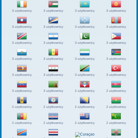
3 użytkownicy
3 użytkownicy
3 użytkownicy
3 użytkownicy
3 użytkownicy
3 użytkownicy
3 użytkownicy
3 użytkownicy
3 użytkownicy
3 użytkownicy
3 użytkownicy
3 użytkownicy
3 użytkownicy
3 użytkownicy
3 użytkownicy
3 użytkownicy
3 użytkownicy
3 użytkownicy
3 użytkownicy
3 użytkownicy
3 użytkownicy
3 użytkownicy
2 użytkownicy
2 użytkownicy
2 użytkownicy
2 użytkownicy
2 użytkownicy
2 użytkownicy
2 użytkownicy
2 użytkownicy
2 użytkownicy
2 użytkownicy