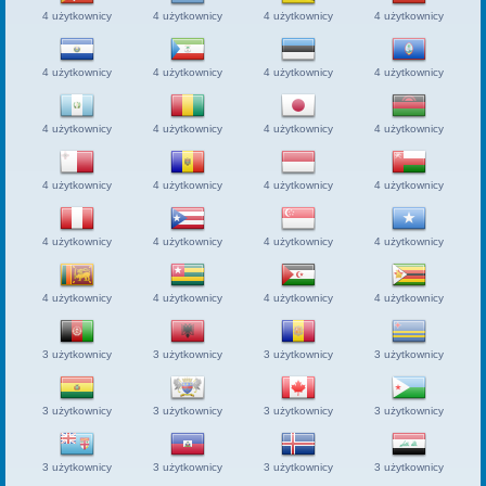
4 użytkownicy
4 użytkownicy
4 użytkownicy
4 użytkownicy
4 użytkownicy
4 użytkownicy
4 użytkownicy
4 użytkownicy
4 użytkownicy
4 użytkownicy
4 użytkownicy
4 użytkownicy
4 użytkownicy
4 użytkownicy
4 użytkownicy
4 użytkownicy
4 użytkownicy
4 użytkownicy
4 użytkownicy
4 użytkownicy
4 użytkownicy
4 użytkownicy
4 użytkownicy
4 użytkownicy
3 użytkownicy
3 użytkownicy
3 użytkownicy
3 użytkownicy
3 użytkownicy
3 użytkownicy
3 użytkownicy
3 użytkownicy
3 użytkownicy
3 użytkownicy
3 użytkownicy
3 użytkownicy