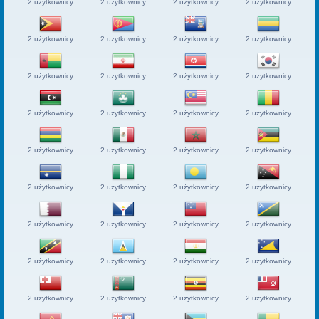
2 użytkownicy
2 użytkownicy
2 użytkownicy
2 użytkownicy
2 użytkownicy
2 użytkownicy
2 użytkownicy
2 użytkownicy
2 użytkownicy
2 użytkownicy
2 użytkownicy
2 użytkownicy
2 użytkownicy
2 użytkownicy
2 użytkownicy
2 użytkownicy
2 użytkownicy
2 użytkownicy
2 użytkownicy
2 użytkownicy
2 użytkownicy
2 użytkownicy
2 użytkownicy
2 użytkownicy
2 użytkownicy
2 użytkownicy
2 użytkownicy
2 użytkownicy
2 użytkownicy
2 użytkownicy
2 użytkownicy
2 użytkownicy
2 użytkownicy
2 użytkownicy
2 użytkownicy
2 użytkownicy