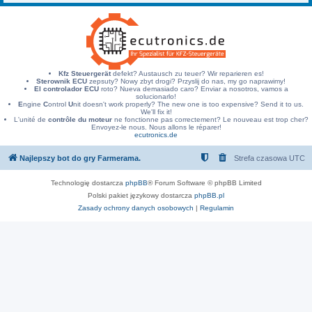
Kfz Steuergerät
defekt? Austausch zu teuer? Wir reparieren es!
Sterownik ECU
zepsuty? Nowy zbyt drogi? Przyslij do nas, my go naprawimy!
El controlador ECU
roto? Nueva demasiado caro? Enviar a nosotros, vamos a
solucionarlo!
E
ngine
C
ontrol
U
nit doesn't work properly? The new one is too expensive? Send it to us.
We'll fix it!
L'unité de
contrôle du moteur
ne fonctionne pas correctement? Le nouveau est trop cher?
Envoyez-le nous. Nous allons le réparer!
ecutronics.de
Najlepszy bot do gry Farmerama.
Strefa czasowa
UTC
Technologię dostarcza
phpBB
® Forum Software © phpBB Limited
Polski pakiet językowy dostarcza
phpBB.pl
Zasady ochrony danych osobowych
|
Regulamin