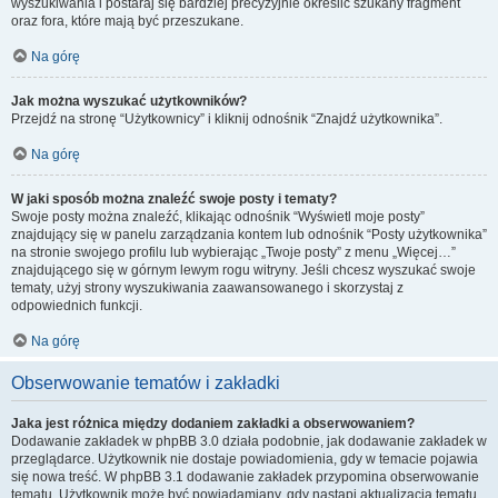
wyszukiwania i postaraj się bardziej precyzyjnie określić szukany fragment
oraz fora, które mają być przeszukane.
Na górę
Jak można wyszukać użytkowników?
Przejdź na stronę “Użytkownicy” i kliknij odnośnik “Znajdź użytkownika”.
Na górę
W jaki sposób można znaleźć swoje posty i tematy?
Swoje posty można znaleźć, klikając odnośnik “Wyświetl moje posty”
znajdujący się w panelu zarządzania kontem lub odnośnik “Posty użytkownika”
na stronie swojego profilu lub wybierając „Twoje posty” z menu „Więcej…”
znajdującego się w górnym lewym rogu witryny. Jeśli chcesz wyszukać swoje
tematy, użyj strony wyszukiwania zaawansowanego i skorzystaj z
odpowiednich funkcji.
Na górę
Obserwowanie tematów i zakładki
Jaka jest różnica między dodaniem zakładki a obserwowaniem?
Dodawanie zakładek w phpBB 3.0 działa podobnie, jak dodawanie zakładek w
przeglądarce. Użytkownik nie dostaje powiadomienia, gdy w temacie pojawia
się nowa treść. W phpBB 3.1 dodawanie zakładek przypomina obserwowanie
tematu. Użytkownik może być powiadamiany, gdy nastąpi aktualizacja tematu