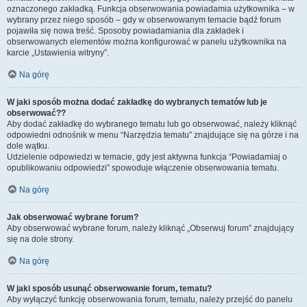
oznaczonego zakładką. Funkcja obserwowania powiadamia użytkownika – w
wybrany przez niego sposób – gdy w obserwowanym temacie bądź forum
pojawiła się nowa treść. Sposoby powiadamiania dla zakładek i
obserwowanych elementów można konfigurować w panelu użytkownika na
karcie „Ustawienia witryny”.
Na górę
W jaki sposób można dodać zakładkę do wybranych tematów lub je
obserwować??
Aby dodać zakładkę do wybranego tematu lub go obserwować, należy kliknąć
odpowiedni odnośnik w menu “Narzędzia tematu” znajdujące się na górze i na
dole wątku.
Udzielenie odpowiedzi w temacie, gdy jest aktywna funkcja “Powiadamiaj o
opublikowaniu odpowiedzi” spowoduje włączenie obserwowania tematu.
Na górę
Jak obserwować wybrane forum?
Aby obserwować wybrane forum, należy kliknąć „Obserwuj forum” znajdujący
się na dole strony.
Na górę
W jaki sposób usunąć obserwowanie forum, tematu?
Aby wyłączyć funkcję obserwowania forum, tematu, należy przejść do panelu