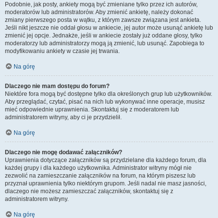
Podobnie, jak posty, ankiety mogą być zmieniane tylko przez ich autorów,
moderatorów lub administratorów. Aby zmienić ankietę, należy dokonać
zmiany pierwszego posta w wątku, z którym zawsze związana jest ankieta.
Jeśli nikt jeszcze nie oddał głosu w ankiecie, jej autor może usunąć ankietę lub
zmienić jej opcje. Jednakże, jeśli w ankiecie zostały już oddane głosy, tylko
moderatorzy lub administratorzy mogą ją zmienić, lub usunąć. Zapobiega to
modyfikowaniu ankiety w czasie jej trwania.
Na górę
Dlaczego nie mam dostępu do forum?
Niektóre fora mogą być dostępne tylko dla określonych grup lub użytkowników.
Aby przeglądać, czytać, pisać na nich lub wykonywać inne operacje, musisz
mieć odpowiednie uprawnienia. Skontaktuj się z moderatorem lub
administratorem witryny, aby ci je przydzielił.
Na górę
Dlaczego nie mogę dodawać załączników?
Uprawnienia dotyczące załączników są przydzielane dla każdego forum, dla
każdej grupy i dla każdego użytkownika. Administrator witryny mógł nie
zezwolić na zamieszczanie załączników na forum, na którym piszesz lub
przyznał uprawnienia tylko niektórym grupom. Jeśli nadal nie masz jasności,
dlaczego nie możesz zamieszczać załączników, skontaktuj się z
administratorem witryny.
Na górę