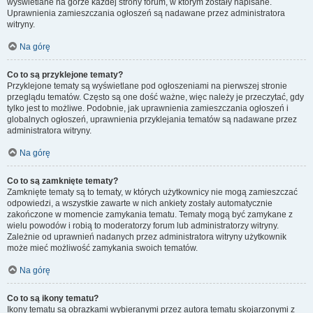
wyświetlane na górze każdej strony forum, w którym zostały napisane.
Uprawnienia zamieszczania ogłoszeń są nadawane przez administratora
witryny.
Na górę
Co to są przyklejone tematy?
Przyklejone tematy są wyświetlane pod ogłoszeniami na pierwszej stronie
przeglądu tematów. Często są one dość ważne, więc należy je przeczytać, gdy
tylko jest to możliwe. Podobnie, jak uprawnienia zamieszczania ogłoszeń i
globalnych ogłoszeń, uprawnienia przyklejania tematów są nadawane przez
administratora witryny.
Na górę
Co to są zamknięte tematy?
Zamknięte tematy są to tematy, w których użytkownicy nie mogą zamieszczać
odpowiedzi, a wszystkie zawarte w nich ankiety zostały automatycznie
zakończone w momencie zamykania tematu. Tematy mogą być zamykane z
wielu powodów i robią to moderatorzy forum lub administratorzy witryny.
Zależnie od uprawnień nadanych przez administratora witryny użytkownik
może mieć możliwość zamykania swoich tematów.
Na górę
Co to są ikony tematu?
Ikony tematu są obrazkami wybieranymi przez autora tematu skojarzonymi z