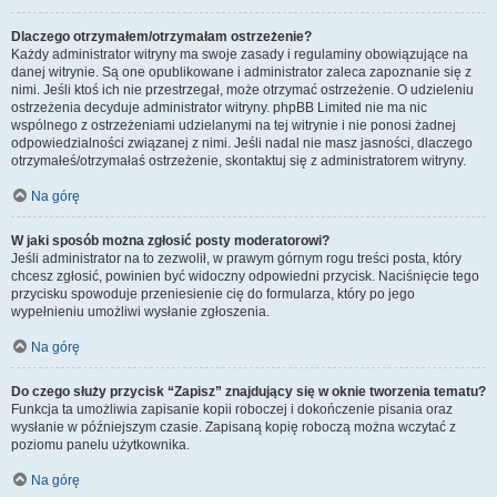
Dlaczego otrzymałem/otrzymałam ostrzeżenie?
Każdy administrator witryny ma swoje zasady i regulaminy obowiązujące na
danej witrynie. Są one opublikowane i administrator zaleca zapoznanie się z
nimi. Jeśli ktoś ich nie przestrzegał, może otrzymać ostrzeżenie. O udzieleniu
ostrzeżenia decyduje administrator witryny. phpBB Limited nie ma nic
wspólnego z ostrzeżeniami udzielanymi na tej witrynie i nie ponosi żadnej
odpowiedzialności związanej z nimi. Jeśli nadal nie masz jasności, dlaczego
otrzymałeś/otrzymałaś ostrzeżenie, skontaktuj się z administratorem witryny.
Na górę
W jaki sposób można zgłosić posty moderatorowi?
Jeśli administrator na to zezwolił, w prawym górnym rogu treści posta, który
chcesz zgłosić, powinien być widoczny odpowiedni przycisk. Naciśnięcie tego
przycisku spowoduje przeniesienie cię do formularza, który po jego
wypełnieniu umożliwi wysłanie zgłoszenia.
Na górę
Do czego służy przycisk “Zapisz” znajdujący się w oknie tworzenia tematu?
Funkcja ta umożliwia zapisanie kopii roboczej i dokończenie pisania oraz
wysłanie w późniejszym czasie. Zapisaną kopię roboczą można wczytać z
poziomu panelu użytkownika.
Na górę