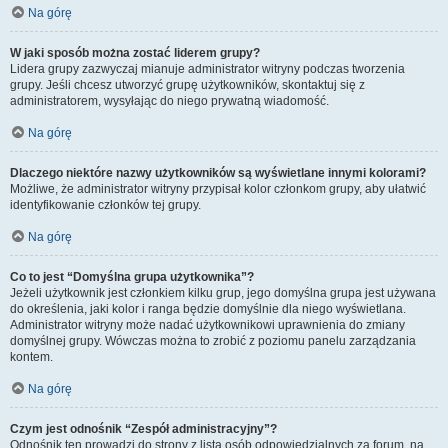
Na górę
W jaki sposób można zostać liderem grupy?
Lidera grupy zazwyczaj mianuje administrator witryny podczas tworzenia
grupy. Jeśli chcesz utworzyć grupę użytkowników, skontaktuj się z
administratorem, wysyłając do niego prywatną wiadomość.
Na górę
Dlaczego niektóre nazwy użytkowników są wyświetlane innymi kolorami?
Możliwe, że administrator witryny przypisał kolor członkom grupy, aby ułatwić
identyfikowanie członków tej grupy.
Na górę
Co to jest “Domyślna grupa użytkownika”?
Jeżeli użytkownik jest członkiem kilku grup, jego domyślna grupa jest używana
do określenia, jaki kolor i ranga będzie domyślnie dla niego wyświetlana.
Administrator witryny może nadać użytkownikowi uprawnienia do zmiany
domyślnej grupy. Wówczas można to zrobić z poziomu panelu zarządzania
kontem.
Na górę
Czym jest odnośnik “Zespół administracyjny”?
Odnośnik ten prowadzi do strony z listą osób odpowiedzialnych za forum, na