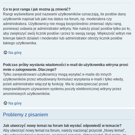
Co to jest ranga i jak można ją zmienić?
Rangi wyświetlane pod nazwami użytkowników oznaczają, ile postów dany
użytkownik napisał lub jaki ma status na forum, np. moderatora czy
administratora. Użytkownicy nie mogą bezpośrednio zmieniać stylu rang,
ponieważ ustawia je administrator witryny. Nie należy pisać postów tylko po to,
aby zwiększyć swój licznik postów i przez to swoją rangę. Większość witryn nie
toleruje takich działań i moderator lub administrator obniży licznik postów
takiego użytkownika.
Na górę
Podczas próby wysłania wiadomości e-mail do użytkownika witryna prosi
mnie o zalogowanie. Dlaczego?
Tylko zarejestrowani użytkownicy mogą wysyłać e-maile do innych
użytkowników przez wbudowany formularz wysyłania e-maili i tylko wtedy,
jeżeli administrator włączył tę funkcję. Ma to zabezpieczać przed
nieprawidłowym używaniem systemu poczty elektronicznej witryny przez
anonimowych użytkowników.
Na górę
Problemy z pisaniem
Jak utworzyć nowy temat na forum lub wysłać odpowiedź w temacie?
Aby utworzyć nowy temat na forum, należy nacisnąć przycisk „Nowy temat”,