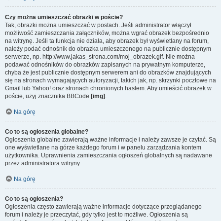
Czy można umieszczać obrazki w poście?
Tak, obrazki można umieszczać w postach. Jeśli administrator włączył
możliwość zamieszczania załączników, można wgrać obrazek bezpośrednio
na witrynę. Jeśli ta funkcja nie działa, aby obrazek był wyświetlany na forum,
należy podać odnośnik do obrazka umieszczonego na publicznie dostępnym
serwerze, np. http://www.jakas_strona.com/moj_obrazek.gif. Nie można
podawać odnośników do obrazków zapisanych na prywatnym komputerze,
chyba że jest publicznie dostępnym serwerem ani do obrazków znajdujących
się na stronach wymagających autoryzacji, takich jak, np. skrzynki pocztowe na
Gmail lub Yahoo! oraz stronach chronionych hasłem. Aby umieścić obrazek w
poście, użyj znacznika BBCode
[img]
.
Na górę
Co to są ogłoszenia globalne?
Ogłoszenia globalne zawierają ważne informacje i należy zawsze je czytać. Są
one wyświetlane na górze każdego forum i w panelu zarządzania kontem
użytkownika. Uprawnienia zamieszczania ogłoszeń globalnych są nadawane
przez administratora witryny.
Na górę
Co to są ogłoszenia?
Ogłoszenia często zawierają ważne informacje dotyczące przeglądanego
forum i należy je przeczytać, gdy tylko jest to możliwe. Ogłoszenia są