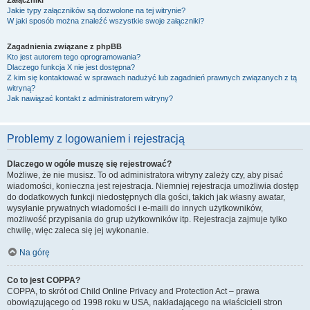
Załączniki
Jakie typy załączników są dozwolone na tej witrynie?
W jaki sposób można znaleźć wszystkie swoje załączniki?
Zagadnienia związane z phpBB
Kto jest autorem tego oprogramowania?
Dlaczego funkcja X nie jest dostępna?
Z kim się kontaktować w sprawach nadużyć lub zagadnień prawnych związanych z tą
witryną?
Jak nawiązać kontakt z administratorem witryny?
Problemy z logowaniem i rejestracją
Dlaczego w ogóle muszę się rejestrować?
Możliwe, że nie musisz. To od administratora witryny zależy czy, aby pisać
wiadomości, konieczna jest rejestracja. Niemniej rejestracja umożliwia dostęp
do dodatkowych funkcji niedostępnych dla gości, takich jak własny awatar,
wysyłanie prywatnych wiadomości i e-maili do innych użytkowników,
możliwość przypisania do grup użytkowników itp. Rejestracja zajmuje tylko
chwilę, więc zaleca się jej wykonanie.
Na górę
Co to jest COPPA?
COPPA, to skrót od Child Online Privacy and Protection Act – prawa
obowiązującego od 1998 roku w USA, nakładającego na właścicieli stron