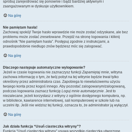
spróbuj zarejestrować się ponownie i bądź bardziej aktywnym i
zaangażowanym w dyskusje użytkownikiem.
Na górę
Nie pamiętam hasła!
Zachowaj spokój! Twoje hasło wprawdzie nie może zostać odzyskane, ale bez
problemu może zostać zresetowane. Przejdź na stronę logowania i kliknij
odnośnik “Nie pamiętam hasła”. Postępuj zgodnie z instrukcjami, a
prawdopodobnie niedługo znów będziesz móc się zalogować.
Na górę
Dlaczego następuje automatyczne wylogowanie?
Jeżeli w czasie logowania nie zaznaczysz funkcji
Zapamiętaj mnie
, witryna
zachowa informację o tym, że twój pobyt na tej witrynie będzie trwał tylko
określony przez administratora czas. Zapobiega to niewłaściwemu użyciu
twojego konta przez kogoś innego. Aby pozostać zalogowanym/zalogowaną,
podczas logowania zaznacz funkcję
Loguj mnie automatycznie
. Jest to
niezalecane, jeżeli korzystasz z witryny z ogólnie dostępnego komputera, np.
w bibliotece, kawiarence internetowej, sali komputerowej w szkole lub na
uczelni itp. Jeśli nie widzisz tej funkcji, oznacza to, że administrator ją wyłączył.
Na górę
Jak działa funkcja “Usuń ciasteczka witryny”?
Funkcja “Usuń ciasteczka witryny” usuwa wszystkie ciasteczka utworzone