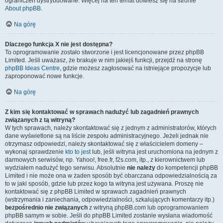
ograniczeń dystrybuowane. Więcej na ten temat dowiesz się na stronie
About phpBB
.
Na górę
Dlaczego funkcja X nie jest dostępna?
To oprogramowanie zostało stworzone i jest licencjonowane przez phpBB
Limited. Jeśli uważasz, że brakuje w nim jakiejś funkcji, przejdź na stronę
phpBB Ideas Centre
, gdzie możesz zagłosować na istniejące propozycje lub
zaproponować nowe funkcje.
Na górę
Z kim się kontaktować w sprawach nadużyć lub zagadnień prawnych
związanych z tą witryną?
W tych sprawach, należy skontaktować się z jednym z administratorów, których
dane wyświetlone są na liście zespołu administracyjnego. Jeżeli jednak nie
otrzymasz odpowiedzi, należy skontaktować się z właścicielem domeny –
wykonaj sprawdzenie
kto to jest
lub, jeśli witryna jest uruchomiona na jednym z
darmowych serwisów, np. Yahoo!, free.fr, f2s.com, itp., z kierownictwem lub
wydziałem nadużyć tego serwisu. Absolutnie
nie należy
do kompetencji phpBB
Limited i nie może ona w żaden sposób być obarczana odpowiedzialnością za
to w jaki sposób, gdzie lub przez kogo ta witryna jest używana. Proszę nie
kontaktować się z phpBB Limited w sprawach zagadnień prawnych
(wstrzymania i zaniechania, odpowiedzialności, szkalujących komentarzy itp.)
bezpośrednio nie związanych
z witryną phpBB.com lub oprogramowaniem
phpBB samym w sobie. Jeśli do phpBB Limited zostanie wysłana wiadomość