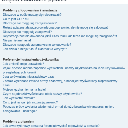
Problemy z logowaniem i rejestracją
Dlaczego w ogóle muszę się rejestrować?
Co to jest COPPA?
Dlaczego nie mogę się zarejestrować?
Rejestracja została przeprowadzona poprawnie, ale nie mogę się zalogować!
Dlaczego nie mogę się zalogować?
Rejestracja została dokonana jakiś czas temu, ale teraz nie mogę się zalogować?!
Nie pamiętam hasła!
Dlaczego następuje automatyczne wylogowanie?
Jak działa funkcja “Usuń ciasteczka witryny”?
Preferencje i ustawienia użytkownika
Jak zmienić moje ustawienia?
W jaki sposób można zapobiec wyświetlaniu nazwy użytkownika na liście użytkowników
przeglądających forum?
Jest wyświetlany nieprawidłowy czas!
Została wykonana zmiana strefy czasowej, a nadal jest wyświetlany nieprawidłowy
czas!
Mojego języka nie ma na liście!
Czym są obrazki wyświetlane obok nazwy użytkownika?
Jak wyświetlić awatar?
Co to jest ranga i jak można ją zmienić?
Podczas próby wysłania wiadomości e-mail do użytkownika witryna prosi mnie o
zalogowanie. Dlaczego?
Problemy z pisaniem
Jak utworzyć nowy temat na forum lub wysłać odpowiedź w temacie?