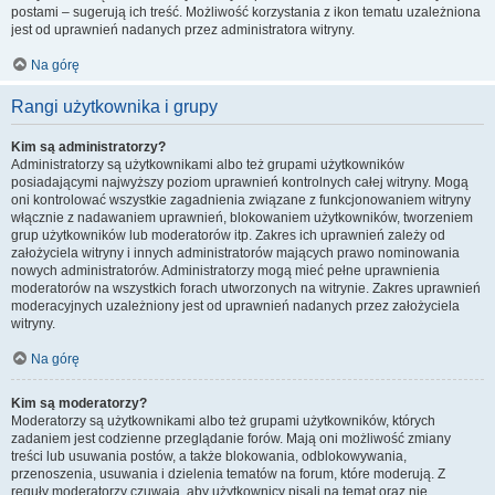
postami – sugerują ich treść. Możliwość korzystania z ikon tematu uzależniona
jest od uprawnień nadanych przez administratora witryny.
Na górę
Rangi użytkownika i grupy
Kim są administratorzy?
Administratorzy są użytkownikami albo też grupami użytkowników
posiadającymi najwyższy poziom uprawnień kontrolnych całej witryny. Mogą
oni kontrolować wszystkie zagadnienia związane z funkcjonowaniem witryny
włącznie z nadawaniem uprawnień, blokowaniem użytkowników, tworzeniem
grup użytkowników lub moderatorów itp. Zakres ich uprawnień zależy od
założyciela witryny i innych administratorów mających prawo nominowania
nowych administratorów. Administratorzy mogą mieć pełne uprawnienia
moderatorów na wszystkich forach utworzonych na witrynie. Zakres uprawnień
moderacyjnych uzależniony jest od uprawnień nadanych przez założyciela
witryny.
Na górę
Kim są moderatorzy?
Moderatorzy są użytkownikami albo też grupami użytkowników, których
zadaniem jest codzienne przeglądanie forów. Mają oni możliwość zmiany
treści lub usuwania postów, a także blokowania, odblokowywania,
przenoszenia, usuwania i dzielenia tematów na forum, które moderują. Z
reguły moderatorzy czuwają, aby użytkownicy pisali na temat oraz nie