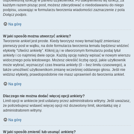
odpowiednią funkcję w panelu użytkownika. Po uaktywnieniu tej funkcji, za
każdym razem pisząc post, możesz zdecydować o niedodawaniu do niego
podpisu, usuwając w formularzu tworzenia wiadomości zaznaczenie z pola
Dołącz podpis
.
Na górę
W jaki sposób można utworzyć ankietę?
Tworzenie ankiet jest proste. Kiedy tworzysz nowy temat bądź zmieniasz
pierwszy post w wątku, na dole formularza tworzenia tematu będziesz widzieć
etykietę “Utwórz ankietę”. Kliknij ją i w otworzonym formularzu podaj tytuł
ankiety i co najmniej dwie opcje. Każdą opcję należy wpisać w nowym wierszu
widocznego pola tekstowego. Możesz określić liczbę opcji, jakie użytkownik
może wybrać, wyznaczyć czas trwania ankiety (0 – bez limitu czasowego), a
także umożliwić użytkownikom zmianę wcześniej oddanego głosu. Jeśli nie
widzisz etykiety, prawdopodobnie nie masz uprawnień do tworzenia ankiet.
Na górę
Dlaczego nie można dodać więcej opcji ankiety?
Limit opcji w ankiecie jest ustalany przez administratora witryny. Jeśli uważasz,
że potrzebujesz wstawić więcej opcji niż dozwolony limit, skontaktuj się z
administratorem witryny.
Na górę
W jaki sposób zmienić lub usunąć ankietę?