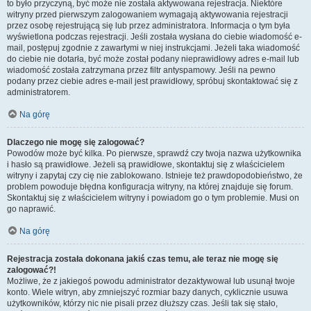
to było przyczyną, być może nie została aktywowana rejestracja. Niektóre
witryny przed pierwszym zalogowaniem wymagają aktywowania rejestracji
przez osobę rejestrującą się lub przez administratora. Informacja o tym była
wyświetlona podczas rejestracji. Jeśli została wysłana do ciebie wiadomość e-
mail, postępuj zgodnie z zawartymi w niej instrukcjami. Jeżeli taka wiadomość
do ciebie nie dotarła, być może został podany nieprawidłowy adres e-mail lub
wiadomość została zatrzymana przez filtr antyspamowy. Jeśli na pewno
podany przez ciebie adres e-mail jest prawidłowy, spróbuj skontaktować się z
administratorem.
Na górę
Dlaczego nie mogę się zalogować?
Powodów może być kilka. Po pierwsze, sprawdź czy twoja nazwa użytkownika
i hasło są prawidłowe. Jeżeli są prawidłowe, skontaktuj się z właścicielem
witryny i zapytaj czy cię nie zablokowano. Istnieje też prawdopodobieństwo, że
problem powoduje błędna konfiguracja witryny, na której znajduje się forum.
Skontaktuj się z właścicielem witryny i powiadom go o tym problemie. Musi on
go naprawić.
Na górę
Rejestracja została dokonana jakiś czas temu, ale teraz nie mogę się
zalogować?!
Możliwe, że z jakiegoś powodu administrator dezaktywował lub usunął twoje
konto. Wiele witryn, aby zmniejszyć rozmiar bazy danych, cyklicznie usuwa
użytkowników, którzy nic nie pisali przez dłuższy czas. Jeśli tak się stało,