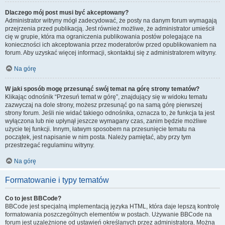
Dlaczego mój post musi być akceptowany?
Administrator witryny mógł zadecydować, że posty na danym forum wymagają
przejrzenia przed publikacją. Jest również możliwe, że administrator umieścił
cię w grupie, która ma ograniczenia publikowania postów polegające na
konieczności ich akceptowania przez moderatorów przed opublikowaniem na
forum. Aby uzyskać więcej informacji, skontaktuj się z administratorem witryny.
Na górę
W jaki sposób mogę przesunąć swój temat na górę strony tematów?
Klikając odnośnik “Przesuń temat w górę”, znajdujący się w widoku tematu
zazwyczaj na dole strony, możesz przesunąć go na samą górę pierwszej
strony forum. Jeśli nie widać takiego odnośnika, oznacza to, że funkcja ta jest
wyłączona lub nie upłynął jeszcze wymagany czas, zanim będzie możliwe
użycie tej funkcji. Innym, łatwym sposobem na przesunięcie tematu na
początek, jest napisanie w nim posta. Należy pamiętać, aby przy tym
przestrzegać regulaminu witryny.
Na górę
Formatowanie i typy tematów
Co to jest BBCode?
BBCode jest specjalną implementacją języka HTML, która daje lepszą kontrolę
formatowania poszczególnych elementów w postach. Używanie BBCode na
forum jest uzależnione od ustawień określanych przez administratora. Można