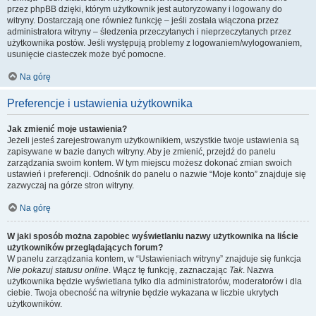
przez phpBB dzięki, którym użytkownik jest autoryzowany i logowany do
witryny. Dostarczają one również funkcję – jeśli została włączona przez
administratora witryny – śledzenia przeczytanych i nieprzeczytanych przez
użytkownika postów. Jeśli występują problemy z logowaniem/wylogowaniem,
usunięcie ciasteczek może być pomocne.
Na górę
Preferencje i ustawienia użytkownika
Jak zmienić moje ustawienia?
Jeżeli jesteś zarejestrowanym użytkownikiem, wszystkie twoje ustawienia są
zapisywane w bazie danych witryny. Aby je zmienić, przejdź do panelu
zarządzania swoim kontem. W tym miejscu możesz dokonać zmian swoich
ustawień i preferencji. Odnośnik do panelu o nazwie “Moje konto” znajduje się
zazwyczaj na górze stron witryny.
Na górę
W jaki sposób można zapobiec wyświetlaniu nazwy użytkownika na liście
użytkowników przeglądających forum?
W panelu zarządzania kontem, w “Ustawieniach witryny” znajduje się funkcja
Nie pokazuj statusu online
. Włącz tę funkcję, zaznaczając
Tak
. Nazwa
użytkownika będzie wyświetlana tylko dla administratorów, moderatorów i dla
ciebie. Twoja obecność na witrynie będzie wykazana w liczbie ukrytych
użytkowników.