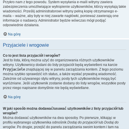
Przykro nam z tego powodu. System wysyłania e-maili witryny zawiera
zabezpieczenia umożliwiające wytropienie użytkowników, którzy wysyłają takie
wiadomości. Prześlij administratorowi witryny pełną kopię otrzymanego e-
maila – ważne, aby były w niej zawarte nagłówki, ponieważ zawierają one
informacje o nadawcy. Administrator będzie wówczas mógł podjąć
odpowiednie działania.
Na górę
Przyjaciele i wrogowie
Co to jest lista przyjaciół i wrogów?
Jest to lista, którą można użyć do organizowania różnych użytkowników
witryny. Użytkownicy dodani do listy przyjaciół będą wyświetleni na karcie
Przyjaciele
znajdującej się w panelu zarządzania kontem. Z tego poziomu
można szybko sprawdzić ich status, a także wysłać prywatną wiadomość.
Zależnie od używanego stylu witryny, posty tych użytkowników mogą być
wyróżniane. Jeśli użytkownik zostanie dodany do listy wrogów, wszystkie posty
przez niego napisane domyślnie nie będą wyświetlane.
Na górę
W jaki sposób można dodawać/usuwać użytkowników z listy przyjaciół lub
wrogów?
Można dodawać użytkowników na dwa sposoby. Po pierwsze, klikając w
profilu wybranego użytkownika odnośnik
Dodaj do przyjaciół
lub
Dodaj do
wrogów
. Po drugie, przejść do panelu zarządzania swoim kontem i tam na