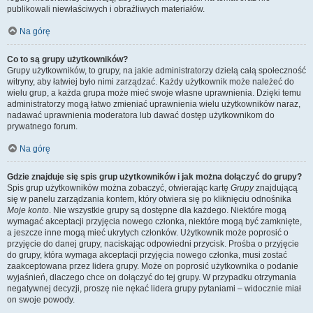
publikowali niewłaściwych i obraźliwych materiałów.
Na górę
Co to są grupy użytkowników?
Grupy użytkowników, to grupy, na jakie administratorzy dzielą całą społeczność
witryny, aby łatwiej było nimi zarządzać. Każdy użytkownik może należeć do
wielu grup, a każda grupa może mieć swoje własne uprawnienia. Dzięki temu
administratorzy mogą łatwo zmieniać uprawnienia wielu użytkowników naraz,
nadawać uprawnienia moderatora lub dawać dostęp użytkownikom do
prywatnego forum.
Na górę
Gdzie znajduje się spis grup użytkowników i jak można dołączyć do grupy?
Spis grup użytkowników można zobaczyć, otwierając kartę
Grupy
znajdującą
się w panelu zarządzania kontem, który otwiera się po kliknięciu odnośnika
Moje konto
. Nie wszystkie grupy są dostępne dla każdego. Niektóre mogą
wymagać akceptacji przyjęcia nowego członka, niektóre mogą być zamknięte,
a jeszcze inne mogą mieć ukrytych członków. Użytkownik może poprosić o
przyjęcie do danej grupy, naciskając odpowiedni przycisk. Prośba o przyjęcie
do grupy, która wymaga akceptacji przyjęcia nowego członka, musi zostać
zaakceptowana przez lidera grupy. Może on poprosić użytkownika o podanie
wyjaśnień, dlaczego chce on dołączyć do tej grupy. W przypadku otrzymania
negatywnej decyzji, proszę nie nękać lidera grupy pytaniami – widocznie miał
on swoje powody.