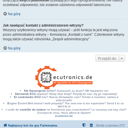
dotycząca
innych podmiotów
używających tego oprogramowania, nie należy
oczekiwać odpowiedzi, lub zostanie udzielona odpowiedź lakoniczna.
Na górę
Jak nawiązać kontakt z administratorem witryny?
Wszyscy użytkownicy witryny mogą używać – jeśli funkcja ta jest włączona
przez administratora witryny – formularza „Kontakt z nami”. Członkowie witryny
mogą także używać odnośnika „Zespół administracyjny”.
Na górę
Przejdź do
Kfz Steuergerät
defekt? Austausch zu teuer? Wir reparieren es!
Sterownik ECU
zepsuty? Nowy zbyt drogi? Przyslij do nas, my go naprawimy!
El controlador ECU
roto? Nueva demasiado caro? Enviar a nosotros, vamos a
solucionarlo!
E
ngine
C
ontrol
U
nit doesn't work properly? The new one is too expensive? Send it to us.
We'll fix it!
L'unité de
contrôle du moteur
ne fonctionne pas correctement? Le nouveau est trop cher?
Envoyez-le nous. Nous allons le réparer!
ecutronics.de
Najlepszy bot do gry Farmerama.
Strefa czasowa
UTC