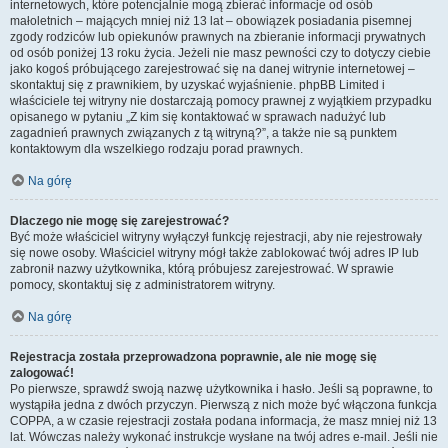
internetowych, które potencjalnie mogą zbierać informacje od osób
małoletnich – mających mniej niż 13 lat – obowiązek posiadania pisemnej
zgody rodziców lub opiekunów prawnych na zbieranie informacji prywatnych
od osób poniżej 13 roku życia. Jeżeli nie masz pewności czy to dotyczy ciebie
jako kogoś próbującego zarejestrować się na danej witrynie internetowej –
skontaktuj się z prawnikiem, by uzyskać wyjaśnienie. phpBB Limited i
właściciele tej witryny nie dostarczają pomocy prawnej z wyjątkiem przypadku
opisanego w pytaniu „Z kim się kontaktować w sprawach nadużyć lub
zagadnień prawnych związanych z tą witryną?”, a także nie są punktem
kontaktowym dla wszelkiego rodzaju porad prawnych.
Na górę
Dlaczego nie mogę się zarejestrować?
Być może właściciel witryny wyłączył funkcję rejestracji, aby nie rejestrowały
się nowe osoby. Właściciel witryny mógł także zablokować twój adres IP lub
zabronił nazwy użytkownika, którą próbujesz zarejestrować. W sprawie
pomocy, skontaktuj się z administratorem witryny.
Na górę
Rejestracja została przeprowadzona poprawnie, ale nie mogę się
zalogować!
Po pierwsze, sprawdź swoją nazwę użytkownika i hasło. Jeśli są poprawne, to
wystąpiła jedna z dwóch przyczyn. Pierwszą z nich może być włączona funkcja
COPPA, a w czasie rejestracji została podana informacja, że masz mniej niż 13
lat. Wówczas należy wykonać instrukcje wysłane na twój adres e-mail. Jeśli nie