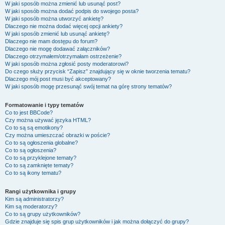
W jaki sposób można zmienić lub usunąć post?
W jaki sposób można dodać podpis do swojego posta?
W jaki sposób można utworzyć ankietę?
Dlaczego nie można dodać więcej opcji ankiety?
W jaki sposób zmienić lub usunąć ankietę?
Dlaczego nie mam dostępu do forum?
Dlaczego nie mogę dodawać załączników?
Dlaczego otrzymałem/otrzymałam ostrzeżenie?
W jaki sposób można zgłosić posty moderatorowi?
Do czego służy przycisk “Zapisz” znajdujący się w oknie tworzenia tematu?
Dlaczego mój post musi być akceptowany?
W jaki sposób mogę przesunąć swój temat na górę strony tematów?
Formatowanie i typy tematów
Co to jest BBCode?
Czy można używać języka HTML?
Co to są są emotikony?
Czy można umieszczać obrazki w poście?
Co to są ogłoszenia globalne?
Co to są ogłoszenia?
Co to są przyklejone tematy?
Co to są zamknięte tematy?
Co to są ikony tematu?
Rangi użytkownika i grupy
Kim są administratorzy?
Kim są moderatorzy?
Co to są grupy użytkowników?
Gdzie znajduje się spis grup użytkowników i jak można dołączyć do grupy?