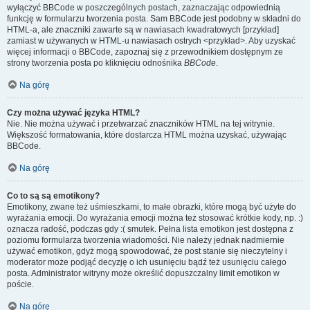
wyłączyć BBCode w poszczególnych postach, zaznaczając odpowiednią
funkcję w formularzu tworzenia posta. Sam BBCode jest podobny w składni do
HTML-a, ale znaczniki zawarte są w nawiasach kwadratowych [przykład]
zamiast w używanych w HTML-u nawiasach ostrych <przykład>. Aby uzyskać
więcej informacji o BBCode, zapoznaj się z przewodnikiem dostępnym ze
strony tworzenia posta po kliknięciu odnośnika
BBCode
.
Na górę
Czy można używać języka HTML?
Nie. Nie można używać i przetwarzać znaczników HTML na tej witrynie.
Większość formatowania, które dostarcza HTML można uzyskać, używając
BBCode.
Na górę
Co to są są emotikony?
Emotikony, zwane też uśmieszkami, to małe obrazki, które mogą być użyte do
wyrażania emocji. Do wyrażania emocji można też stosować krótkie kody, np. :)
oznacza radość, podczas gdy :( smutek. Pełna lista emotikon jest dostępna z
poziomu formularza tworzenia wiadomości. Nie należy jednak nadmiernie
używać emotikon, gdyż mogą spowodować, że post stanie się nieczytelny i
moderator może podjąć decyzję o ich usunięciu bądź też usunięciu całego
posta. Administrator witryny może określić dopuszczalny limit emotikon w
poście.
Na górę