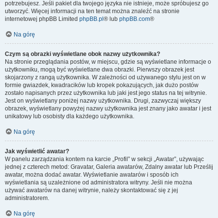
potrzebujesz. Jeśli pakiet dla twojego języka nie istnieje, może spróbujesz go
utworzyć. Więcej informacji na ten temat można znaleźć na stronie
internetowej phpBB Limited
phpBB.pl
® lub
phpBB.com
®
Na górę
Czym są obrazki wyświetlane obok nazwy użytkownika?
Na stronie przeglądania postów, w miejscu, gdzie są wyświetlane informacje o
użytkowniku, mogą być wyświetlane dwa obrazki. Pierwszy obrazek jest
skojarzony z rangą użytkownika. W zależności od używanego stylu jest on w
formie gwiazdek, kwadracików lub kropek pokazujących, jak dużo postów
zostało napisanych przez użytkownika lub jaki jest jego status na tej witrynie.
Jest on wyświetlany poniżej nazwy użytkownika. Drugi, zazwyczaj większy
obrazek, wyświetlany powyżej nazwy użytkownika jest znany jako awatar i jest
unikatowy lub osobisty dla każdego użytkownika.
Na górę
Jak wyświetlić awatar?
W panelu zarządzania kontem na karcie „Profil” w sekcji „Awatar”, używając
jednej z czterech metod: Gravatar, Galeria awatarów, Zdalny awatar lub Prześlij
awatar, można dodać awatar. Wyświetlanie awatarów i sposób ich
wyświetlania są uzależnione od administratora witryny. Jeśli nie można
używać awatarów na danej witrynie, należy skontaktować się z jej
administratorem.
Na górę