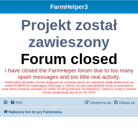
FarmHelper3
Projekt został
zawieszony
Forum closed
I have closed the FarmHeper forum due to too many
spam messages and too little real activity.
Jeżeli mimo wszystko chcesz dołączyć do naszego grona po rejestracji wyślij wiadomość na
adres fh3@fh3.pl zawierającą Twój login z adresu na jaki założyłeś/łaś konto w przeciwnym
razie dane zostaną usunięte po około 32-48 godzinach od rejestracji - Dotyczy nowych userów
ktorzy zarejestrują się od 02.02.2020
FAQ
Zarejestruj się
Zaloguj się
Najlepszy bot do gry Farmerama.