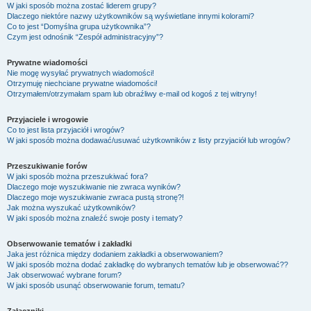
W jaki sposób można zostać liderem grupy?
Dlaczego niektóre nazwy użytkowników są wyświetlane innymi kolorami?
Co to jest “Domyślna grupa użytkownika”?
Czym jest odnośnik “Zespół administracyjny”?
Prywatne wiadomości
Nie mogę wysyłać prywatnych wiadomości!
Otrzymuję niechciane prywatne wiadomości!
Otrzymałem/otrzymałam spam lub obraźliwy e-mail od kogoś z tej witryny!
Przyjaciele i wrogowie
Co to jest lista przyjaciół i wrogów?
W jaki sposób można dodawać/usuwać użytkowników z listy przyjaciół lub wrogów?
Przeszukiwanie forów
W jaki sposób można przeszukiwać fora?
Dlaczego moje wyszukiwanie nie zwraca wyników?
Dlaczego moje wyszukiwanie zwraca pustą stronę?!
Jak można wyszukać użytkowników?
W jaki sposób można znaleźć swoje posty i tematy?
Obserwowanie tematów i zakładki
Jaka jest różnica między dodaniem zakładki a obserwowaniem?
W jaki sposób można dodać zakładkę do wybranych tematów lub je obserwować??
Jak obserwować wybrane forum?
W jaki sposób usunąć obserwowanie forum, tematu?