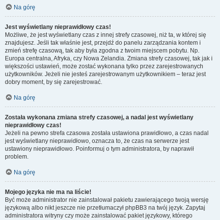
Na górę
Jest wyświetlany nieprawidłowy czas!
Możliwe, że jest wyświetlany czas z innej strefy czasowej, niż ta, w której się
znajdujesz. Jeśli tak właśnie jest, przejdź do panelu zarządzania kontem i
zmień strefę czasową, tak aby była zgodna z twoim miejscem pobytu. Np.
Europa centralna, Afryka, czy Nowa Zelandia. Zmiana strefy czasowej, tak jak i
większości ustawień, może zostać wykonana tylko przez zarejestrowanych
użytkowników. Jeżeli nie jesteś zarejestrowanym użytkownikiem – teraz jest
dobry moment, by się zarejestrować.
Na górę
Została wykonana zmiana strefy czasowej, a nadal jest wyświetlany
nieprawidłowy czas!
Jeżeli na pewno strefa czasowa została ustawiona prawidłowo, a czas nadal
jest wyświetlany nieprawidłowo, oznacza to, że czas na serwerze jest
ustawiony nieprawidłowo. Poinformuj o tym administratora, by naprawił
problem.
Na górę
Mojego języka nie ma na liście!
Być może administrator nie zainstalował pakietu zawierającego twoją wersję
językową albo nikt jeszcze nie przetłumaczył phpBB3 na twój język. Zapytaj
administratora witryny czy może zainstalować pakiet językowy, którego