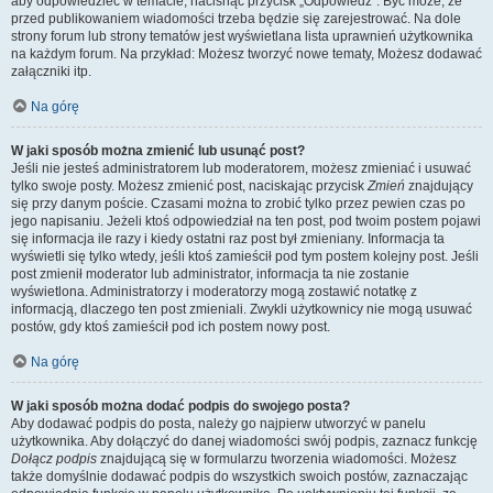
aby odpowiedzieć w temacie, nacisnąć przycisk „Odpowiedz”. Być może, że
przed publikowaniem wiadomości trzeba będzie się zarejestrować. Na dole
strony forum lub strony tematów jest wyświetlana lista uprawnień użytkownika
na każdym forum. Na przykład: Możesz tworzyć nowe tematy, Możesz dodawać
załączniki itp.
Na górę
W jaki sposób można zmienić lub usunąć post?
Jeśli nie jesteś administratorem lub moderatorem, możesz zmieniać i usuwać
tylko swoje posty. Możesz zmienić post, naciskając przycisk
Zmień
znajdujący
się przy danym poście. Czasami można to zrobić tylko przez pewien czas po
jego napisaniu. Jeżeli ktoś odpowiedział na ten post, pod twoim postem pojawi
się informacja ile razy i kiedy ostatni raz post był zmieniany. Informacja ta
wyświetli się tylko wtedy, jeśli ktoś zamieścił pod tym postem kolejny post. Jeśli
post zmienił moderator lub administrator, informacja ta nie zostanie
wyświetlona. Administratorzy i moderatorzy mogą zostawić notatkę z
informacją, dlaczego ten post zmieniali. Zwykli użytkownicy nie mogą usuwać
postów, gdy ktoś zamieścił pod ich postem nowy post.
Na górę
W jaki sposób można dodać podpis do swojego posta?
Aby dodawać podpis do posta, należy go najpierw utworzyć w panelu
użytkownika. Aby dołączyć do danej wiadomości swój podpis, zaznacz funkcję
Dołącz podpis
znajdującą się w formularzu tworzenia wiadomości. Możesz
także domyślnie dodawać podpis do wszystkich swoich postów, zaznaczając