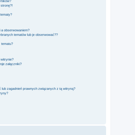
yników?
stronę?!
 tematy?
ki a obserwowaniem?
ybranych tematów lub je obserwować??
, tematu?
 witrynie?
je załączniki?
 lub zagadnień prawnych związanych z tą witryną?
tryny?