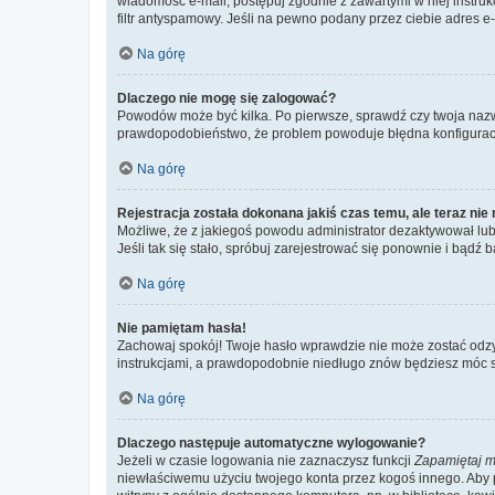
wiadomość e-mail, postępuj zgodnie z zawartymi w niej instru
filtr antyspamowy. Jeśli na pewno podany przez ciebie adres e-
Na górę
Dlaczego nie mogę się zalogować?
Powodów może być kilka. Po pierwsze, sprawdź czy twoja nazwa u
prawdopodobieństwo, że problem powoduje błędna konfiguracja w
Na górę
Rejestracja została dokonana jakiś czas temu, ale teraz ni
Możliwe, że z jakiegoś powodu administrator dezaktywował lub u
Jeśli tak się stało, spróbuj zarejestrować się ponownie i bą
Na górę
Nie pamiętam hasła!
Zachowaj spokój! Twoje hasło wprawdzie nie może zostać odzys
instrukcjami, a prawdopodobnie niedługo znów będziesz móc 
Na górę
Dlaczego następuje automatyczne wylogowanie?
Jeżeli w czasie logowania nie zaznaczysz funkcji
Zapamiętaj m
niewłaściwemu użyciu twojego konta przez kogoś innego. Ab