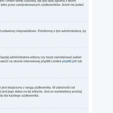
ontem i zmień strefę czasową, tak aby była zgodna z twoim
tylko przez zarejestrowanych użytkowników. Jeżeli nie jesteś
t ustawiony nieprawidłowo. Poinformuj o tym administratora, by
Zapytaj administratora witryny czy może zainstalować pakiet
znaleźć na stronie internetowej phpBB Limited
phpBB.pl
® lub
 jest skojarzony z rangą użytkownika. W zależności od
est jego status na tej witrynie. Jest on wyświetlany poniżej
sty dla każdego użytkownika.