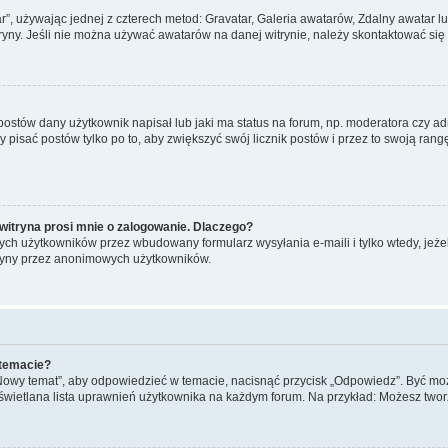
ar”, używając jednej z czterech metod: Gravatar, Galeria awatarów, Zdalny awatar 
ryny. Jeśli nie można używać awatarów na danej witrynie, należy skontaktować się 
stów dany użytkownik napisał lub jaki ma status na forum, np. moderatora czy a
y pisać postów tylko po to, aby zwiększyć swój licznik postów i przez to swoją rangę
witryna prosi mnie o zalogowanie. Dlaczego?
ch użytkowników przez wbudowany formularz wysyłania e-maili i tylko wtedy, jeżeli
ryny przez anonimowych użytkowników.
 temacie?
„Nowy temat”, aby odpowiedzieć w temacie, nacisnąć przycisk „Odpowiedz”. Być mo
wyświetlana lista uprawnień użytkownika na każdym forum. Na przykład: Możesz two