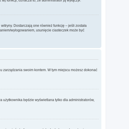
ej funkcji, oznacza to, że administrator ją wyłączył.
itryny. Dostarczają one również funkcję – jeśli została
gowaniem/wylogowaniem, usunięcie ciasteczek może być
anelu zarządzania swoim kontem. W tym miejscu możesz dokonać
a użytkownika będzie wyświetlana tylko dla administratorów,