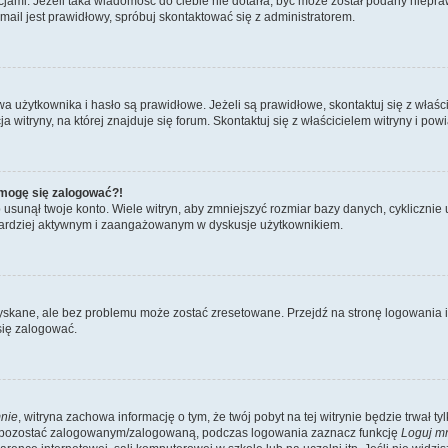
kcjami. Jeżeli taka wiadomość do ciebie nie dotarła, być może został podany niep
mail jest prawidłowy, spróbuj skontaktować się z administratorem.
żytkownika i hasło są prawidłowe. Jeżeli są prawidłowe, skontaktuj się z właścici
itryny, na której znajduje się forum. Skontaktuj się z właścicielem witryny i po
e mogę się zalogować?!
sunął twoje konto. Wiele witryn, aby zmniejszyć rozmiar bazy danych, cyklicznie u
dź bardziej aktywnym i zaangażowanym w dyskusje użytkownikiem.
kane, ale bez problemu może zostać zresetowane. Przejdź na stronę logowania i k
się zalogować.
nie
, witryna zachowa informację o tym, że twój pobyt na tej witrynie będzie trwał t
y pozostać zalogowanym/zalogowaną, podczas logowania zaznacz funkcję
Loguj m