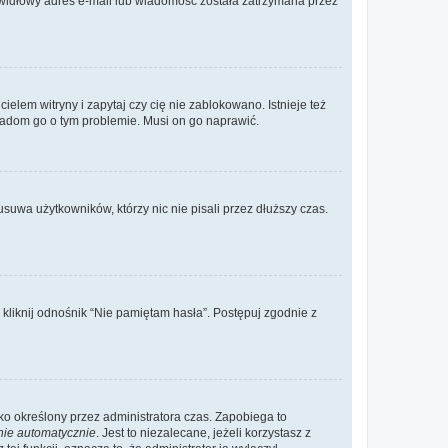
rawidłowy adres e-mail lub wiadomość została zatrzymana przez
elem witryny i zapytaj czy cię nie zablokowano. Istnieje też
wiadom go o tym problemie. Musi on go naprawić.
suwa użytkowników, którzy nic nie pisali przez dłuższy czas.
liknij odnośnik “Nie pamiętam hasła”. Postępuj zgodnie z
ylko określony przez administratora czas. Zapobiega to
nie automatycznie
. Jest to niezalecane, jeżeli korzystasz z