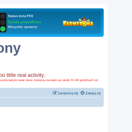
ony
ttle real activity.
o w przeciwnym razie dane zostaną usunięte po około 32-48 godzinach od
Zarejestruj się
Zaloguj się