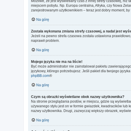
Możliwe, że jest wyświetlany czas z innej strefy czasowej, niż 
miejscem pobytu. Np. Europa centralna, Afryka, czy Nowa Zelan
zarejestrowanym użytkownikiem – teraz jest dobry moment, by 
Na górę
Została wykonana zmiana strefy czasowej, a nadal jest wyś
Jeżeli na pewno strefa czasowa została ustawiona prawidłowo, 
naprawił problem.
Na górę
Mojego języka nie ma na liście!
Być może administrator nie zainstalował pakietu zawierającego
językowy, którego potrzebujesz. Jeśli pakiet dla twojego język
phpBB.com
®
Na górę
Czym są obrazki wyświetlane obok nazwy użytkownika?
Na stronie przeglądania postów, w miejscu, gdzie są wyświetl
używanego stylu jest on w formie gwiazdek, kwadracików lub kro
nazwy użytkownika. Drugi, zazwyczaj większy obrazek, wyświet
Na górę