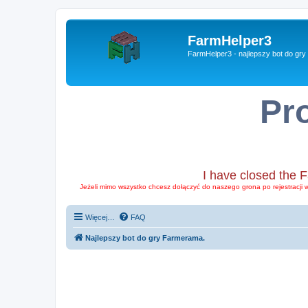
FarmHelper3
FarmHelper3 - najlepszy bot do gr
Pr
I have closed the 
Jeżeli mimo wszystko chcesz dołączyć do naszego grona po rejestracji 
Więcej…
FAQ
Najlepszy bot do gry Farmerama.