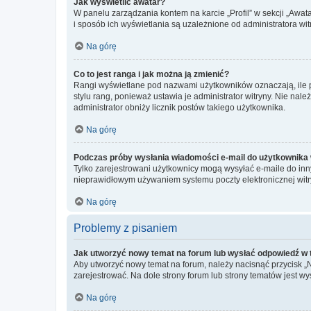
Jak wyświetlić awatar?
W panelu zarządzania kontem na karcie „Profil” w sekcji „Awat
i sposób ich wyświetlania są uzależnione od administratora wit
Na górę
Co to jest ranga i jak można ją zmienić?
Rangi wyświetlane pod nazwami użytkowników oznaczają, ile po
stylu rang, ponieważ ustawia je administrator witryny. Nie należ
administrator obniży licznik postów takiego użytkownika.
Na górę
Podczas próby wysłania wiadomości e-mail do użytkownika 
Tylko zarejestrowani użytkownicy mogą wysyłać e-maile do inny
nieprawidłowym używaniem systemu poczty elektronicznej wit
Na górę
Problemy z pisaniem
Jak utworzyć nowy temat na forum lub wysłać odpowiedź w
Aby utworzyć nowy temat na forum, należy nacisnąć przycisk 
zarejestrować. Na dole strony forum lub strony tematów jest 
Na górę