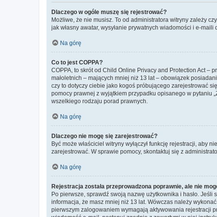
Dlaczego w ogóle muszę się rejestrować?
Możliwe, że nie musisz. To od administratora witryny zależy cz
jak własny awatar, wysyłanie prywatnych wiadomości i e-maili 
Na górę
Co to jest COPPA?
COPPA, to skrót od Child Online Privacy and Protection Act – 
małoletnich – mających mniej niż 13 lat – obowiązek posiadan
czy to dotyczy ciebie jako kogoś próbującego zarejestrować się 
pomocy prawnej z wyjątkiem przypadku opisanego w pytaniu „Z
wszelkiego rodzaju porad prawnych.
Na górę
Dlaczego nie mogę się zarejestrować?
Być może właściciel witryny wyłączył funkcję rejestracji, aby n
zarejestrować. W sprawie pomocy, skontaktuj się z administrato
Na górę
Rejestracja została przeprowadzona poprawnie, ale nie mog
Po pierwsze, sprawdź swoją nazwę użytkownika i hasło. Jeśli 
informacja, że masz mniej niż 13 lat. Wówczas należy wykonać i
pierwszym zalogowaniem wymagają aktywowania rejestracji przez