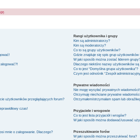
agę.
Rangi użytkownika i grupy
Kim są administratorzy?
Kim są moderatorzy?
Co to są grupy użytkowników?
ogować!
Gdzie znajduje się spis grup użytkowników
W jaki sposób można zostać liderem grupy
 zalogować?!
Dlaczego niektóre nazwy użytkowników są 
Co to jest “Domyślna grupa użytkownika”?
Czym jest odnośnik “Zespół administracyjn
Prywatne wiadomości
Nie mogę wysyłać prywatnych wiadomości!
Otrzymuję niechciane prywatne wiadomości
ście użytkowników przeglądających forum?
Otrzymałem/otrzymałam spam lub obraźliwy 
ieprawidłowy czas!
Przyjaciele i wrogowie
Co to jest lista przyjaciół i wrogów?
W jaki sposób można dodawać/usuwać użytk
Przeszukiwanie forów
osi mnie o zalogowanie. Dlaczego?
W jaki sposób można przeszukiwać fora?