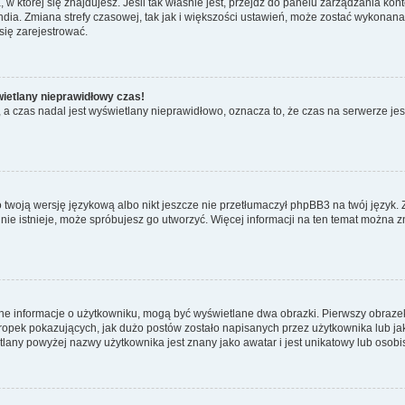
ta, w której się znajdujesz. Jeśli tak właśnie jest, przejdź do panelu zarządzania k
dia. Zmiana strefy czasowej, tak jak i większości ustawień, może zostać wykonana 
się zarejestrować.
wietlany nieprawidłowy czas!
a czas nadal jest wyświetlany nieprawidłowo, oznacza to, że czas na serwerze jes
 twoją wersję językową albo nikt jeszcze nie przetłumaczył phpBB3 na twój język. 
a nie istnieje, może spróbujesz go utworzyć. Więcej informacji na ten temat można 
ane informacje o użytkowniku, mogą być wyświetlane dwa obrazki. Pierwszy obrazek
pek pokazujących, jak dużo postów zostało napisanych przez użytkownika lub jaki j
lany powyżej nazwy użytkownika jest znany jako awatar i jest unikatowy lub osobi