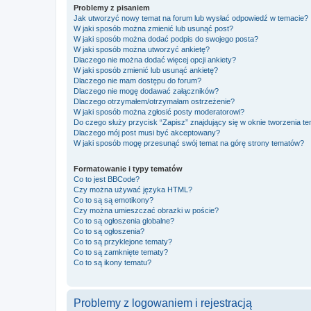
Problemy z pisaniem
Jak utworzyć nowy temat na forum lub wysłać odpowiedź w temacie?
W jaki sposób można zmienić lub usunąć post?
W jaki sposób można dodać podpis do swojego posta?
W jaki sposób można utworzyć ankietę?
Dlaczego nie można dodać więcej opcji ankiety?
W jaki sposób zmienić lub usunąć ankietę?
Dlaczego nie mam dostępu do forum?
Dlaczego nie mogę dodawać załączników?
Dlaczego otrzymałem/otrzymałam ostrzeżenie?
W jaki sposób można zgłosić posty moderatorowi?
Do czego służy przycisk “Zapisz” znajdujący się w oknie tworzenia t
Dlaczego mój post musi być akceptowany?
W jaki sposób mogę przesunąć swój temat na górę strony tematów?
Formatowanie i typy tematów
Co to jest BBCode?
Czy można używać języka HTML?
Co to są są emotikony?
Czy można umieszczać obrazki w poście?
Co to są ogłoszenia globalne?
Co to są ogłoszenia?
Co to są przyklejone tematy?
Co to są zamknięte tematy?
Co to są ikony tematu?
Problemy z logowaniem i rejestracją