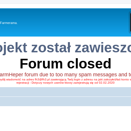
y Farmerama.
ojekt został zawiesz
Forum closed
FarmHeper forum due to too many spam messages and too li
wyślij wiadomość na adres fh3@fh3.pl zawierającą Twój login z adresu na jaki założyłeś/łaś kont
rejestracji - Dotyczy nowych userów ktorzy zarejestrują się od 02.02.2020