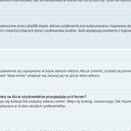
ence internetowej, sali komputerowej w szkole lub na uczelni itp. Jeśli nie widzisz t
utworzone przez phpBB dzięki, którym użytkownik jest autoryzowany i logowany do w
ych i nieprzeczytanych przez użytkownika postów. Jeśli występują problemy z lo
 ustawienia są zapisywane w bazie danych witryny. Aby je zmienić, przejdź do p
ie “Moje konto” znajduje się zazwyczaj na górze stron witryny.
ika na liście użytkowników przeglądających forum?
je się funkcja
Nie pokazuj statusu online
. Włącz tę funkcję, zaznaczając
Tak
. Nazw
wykazana w liczbie ukrytych użytkowników.