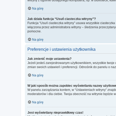
witryny z ogólnie dostępnego komputera, np. w bibliotece, kawiar
Na górę
Jak działa funkcja “Usuń ciasteczka witryny”?
Funkcja “Usuń ciasteczka witryny” usuwa wszystkie ciasteczka 
włączona przez administratora witryny – śledzenia przeczytan
pomocne.
Na górę
Preferencje i ustawienia użytkownika
Jak zmienić moje ustawienia?
Jeżeli jesteś zarejestrowanym użytkownikiem, wszystkie twoje
zmian swoich ustawień i preferencji. Odnośnik do panelu o nazw
Na górę
W jaki sposób można zapobiec wyświetlaniu nazwy użytkown
W panelu zarządzania kontem, w “Ustawieniach witryny” znajdu
moderatorów i dla ciebie. Twoja obecność na witrynie będzie 
Na górę
Jest wyświetlany nieprawidłowy czas!