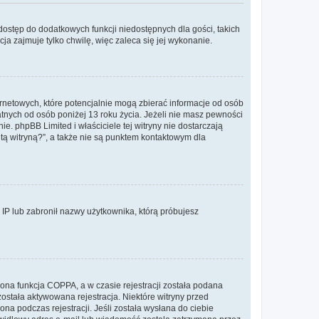
 dostęp do dodatkowych funkcji niedostępnych dla gości, takich
a zajmuje tylko chwilę, więc zaleca się jej wykonanie.
ernetowych, które potencjalnie mogą zbierać informacje od osób
tnych od osób poniżej 13 roku życia. Jeżeli nie masz pewności
e. phpBB Limited i właściciele tej witryny nie dostarczają
ą witryną?”, a także nie są punktem kontaktowym dla
s IP lub zabronił nazwy użytkownika, którą próbujesz
ona funkcja COPPA, a w czasie rejestracji została podana
została aktywowana rejestracja. Niektóre witryny przed
na podczas rejestracji. Jeśli została wysłana do ciebie