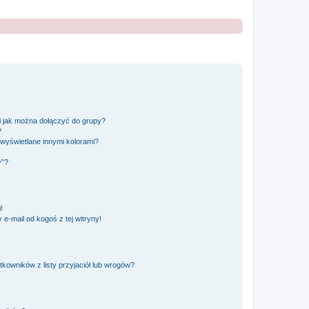
 i jak można dołączyć do grupy?
?
wyświetlane innymi kolorami?
y”?
!
e-mail od kogoś z tej witryny!
owników z listy przyjaciół lub wrogów?