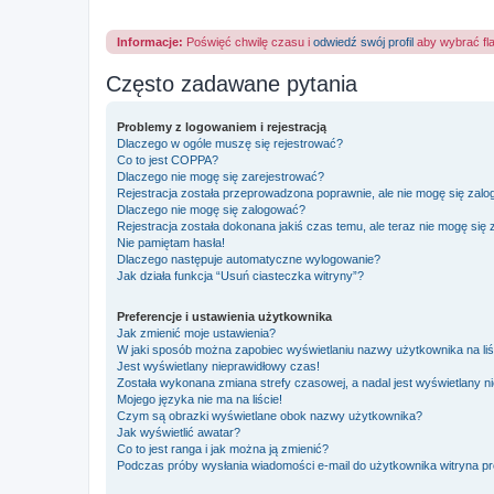
Informacje:
Poświęć chwilę czasu i
odwiedź swój profil
aby wybrać fl
Często zadawane pytania
Problemy z logowaniem i rejestracją
Dlaczego w ogóle muszę się rejestrować?
Co to jest COPPA?
Dlaczego nie mogę się zarejestrować?
Rejestracja została przeprowadzona poprawnie, ale nie mogę się zal
Dlaczego nie mogę się zalogować?
Rejestracja została dokonana jakiś czas temu, ale teraz nie mogę się
Nie pamiętam hasła!
Dlaczego następuje automatyczne wylogowanie?
Jak działa funkcja “Usuń ciasteczka witryny”?
Preferencje i ustawienia użytkownika
Jak zmienić moje ustawienia?
W jaki sposób można zapobiec wyświetlaniu nazwy użytkownika na li
Jest wyświetlany nieprawidłowy czas!
Została wykonana zmiana strefy czasowej, a nadal jest wyświetlany n
Mojego języka nie ma na liście!
Czym są obrazki wyświetlane obok nazwy użytkownika?
Jak wyświetlić awatar?
Co to jest ranga i jak można ją zmienić?
Podczas próby wysłania wiadomości e-mail do użytkownika witryna pr