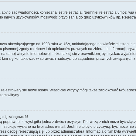
y, aby pisać wiadomości, konieczna jest rejestracja. Niemniej rejestracja umożliwia
do innych użytkowników, możliwość przypisania do grup użytkowników itp. Rejestracj
prawa obowiązującego od 1998 roku w USA, nakładającego na właścicieli stron int
ia pisemnej zgody rodziców lub opiekunów prawnych na zbieranie informacji prywa
na danej witrynie internetowej – skontaktuj się z prawnikiem, by uzyskać wyjaśnieni
 kim się kontaktować w sprawach nadużyć lub zagadnień prawnych związanych z t
ie rejestrowały się nowe osoby. Właściciel witryny mógł także zablokować twój adre
rem witryny.
ę się zalogować!
są poprawne, to wystąpiła jedna z dwóch przyczyn. Pierwszą z nich może być włącz
nstrukcje wysłane na twój adres e-mail. Jeśli nie to było przyczyną, być może nie 
 osobę rejestrującą się lub przez administratora. Informacja o tym była wyświetlo