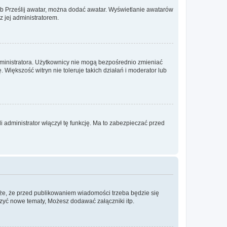
lub Prześlij awatar, można dodać awatar. Wyświetlanie awatarów
z jej administratorem.
dministratora. Użytkownicy nie mogą bezpośrednio zmieniać
. Większość witryn nie toleruje takich działań i moderator lub
 administrator włączył tę funkcję. Ma to zabezpieczać przed
że, że przed publikowaniem wiadomości trzeba będzie się
rzyć nowe tematy, Możesz dodawać załączniki itp.