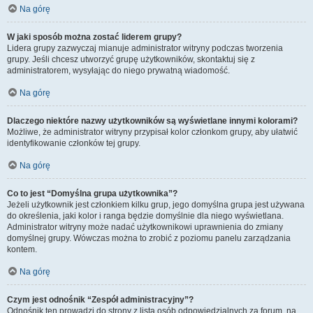
Na górę
W jaki sposób można zostać liderem grupy?
Lidera grupy zazwyczaj mianuje administrator witryny podczas tworzenia
grupy. Jeśli chcesz utworzyć grupę użytkowników, skontaktuj się z
administratorem, wysyłając do niego prywatną wiadomość.
Na górę
Dlaczego niektóre nazwy użytkowników są wyświetlane innymi kolorami?
Możliwe, że administrator witryny przypisał kolor członkom grupy, aby ułatwić
identyfikowanie członków tej grupy.
Na górę
Co to jest “Domyślna grupa użytkownika”?
Jeżeli użytkownik jest członkiem kilku grup, jego domyślna grupa jest używana
do określenia, jaki kolor i ranga będzie domyślnie dla niego wyświetlana.
Administrator witryny może nadać użytkownikowi uprawnienia do zmiany
domyślnej grupy. Wówczas można to zrobić z poziomu panelu zarządzania
kontem.
Na górę
Czym jest odnośnik “Zespół administracyjny”?
Odnośnik ten prowadzi do strony z listą osób odpowiedzialnych za forum, na