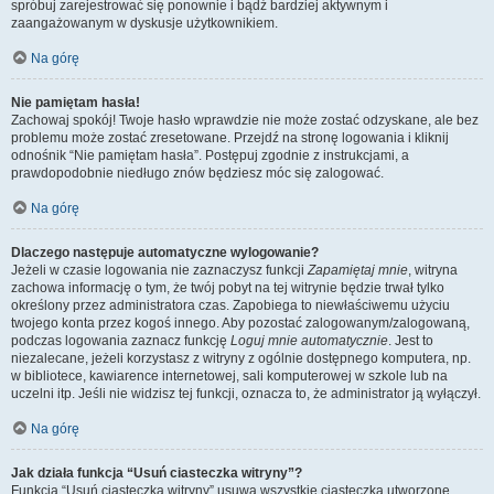
spróbuj zarejestrować się ponownie i bądź bardziej aktywnym i
zaangażowanym w dyskusje użytkownikiem.
Na górę
Nie pamiętam hasła!
Zachowaj spokój! Twoje hasło wprawdzie nie może zostać odzyskane, ale bez
problemu może zostać zresetowane. Przejdź na stronę logowania i kliknij
odnośnik “Nie pamiętam hasła”. Postępuj zgodnie z instrukcjami, a
prawdopodobnie niedługo znów będziesz móc się zalogować.
Na górę
Dlaczego następuje automatyczne wylogowanie?
Jeżeli w czasie logowania nie zaznaczysz funkcji
Zapamiętaj mnie
, witryna
zachowa informację o tym, że twój pobyt na tej witrynie będzie trwał tylko
określony przez administratora czas. Zapobiega to niewłaściwemu użyciu
twojego konta przez kogoś innego. Aby pozostać zalogowanym/zalogowaną,
podczas logowania zaznacz funkcję
Loguj mnie automatycznie
. Jest to
niezalecane, jeżeli korzystasz z witryny z ogólnie dostępnego komputera, np.
w bibliotece, kawiarence internetowej, sali komputerowej w szkole lub na
uczelni itp. Jeśli nie widzisz tej funkcji, oznacza to, że administrator ją wyłączył.
Na górę
Jak działa funkcja “Usuń ciasteczka witryny”?
Funkcja “Usuń ciasteczka witryny” usuwa wszystkie ciasteczka utworzone