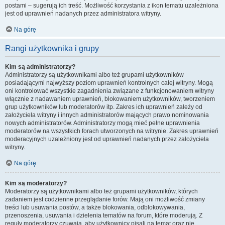
postami – sugerują ich treść. Możliwość korzystania z ikon tematu uzależniona
jest od uprawnień nadanych przez administratora witryny.
Na górę
Rangi użytkownika i grupy
Kim są administratorzy?
Administratorzy są użytkownikami albo też grupami użytkowników
posiadającymi najwyższy poziom uprawnień kontrolnych całej witryny. Mogą
oni kontrolować wszystkie zagadnienia związane z funkcjonowaniem witryny
włącznie z nadawaniem uprawnień, blokowaniem użytkowników, tworzeniem
grup użytkowników lub moderatorów itp. Zakres ich uprawnień zależy od
założyciela witryny i innych administratorów mających prawo nominowania
nowych administratorów. Administratorzy mogą mieć pełne uprawnienia
moderatorów na wszystkich forach utworzonych na witrynie. Zakres uprawnień
moderacyjnych uzależniony jest od uprawnień nadanych przez założyciela
witryny.
Na górę
Kim są moderatorzy?
Moderatorzy są użytkownikami albo też grupami użytkowników, których
zadaniem jest codzienne przeglądanie forów. Mają oni możliwość zmiany
treści lub usuwania postów, a także blokowania, odblokowywania,
przenoszenia, usuwania i dzielenia tematów na forum, które moderują. Z
reguły moderatorzy czuwają, aby użytkownicy pisali na temat oraz nie