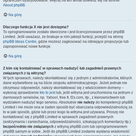
ograniczeń dystrybuowane. Więcej na ten temat dowiesz się na stronie
About phpBB
.
Na górę
Dlaczego funkcja X nie jest dostępna?
To oprogramowanie zostało stworzone i jest licencjonowane przez phpBB
Limited. Jeśli uważasz, że brakuje w nim jakiejś funkcji, przejdź na stronę
phpBB Ideas Centre
, gdzie możesz zagłosować na istniejące propozycje lub
zaproponować nowe funkcje.
Na górę
Z kim się kontaktować w sprawach nadużyć lub zagadnień prawnych
związanych z tą witryną?
W tych sprawach, należy skontaktować się z jednym z administratorów, których
dane wyświetlone są na liście zespołu administracyjnego. Jeżeli jednak nie
otrzymasz odpowiedzi, należy skontaktować się z właścicielem domeny –
wykonaj sprawdzenie
kto to jest
lub, jeśli witryna jest uruchomiona na jednym z
darmowych serwisów, np. Yahoo!, free.fr, f2s.com, itp., z kierownictwem lub
wydziałem nadużyć tego serwisu. Absolutnie
nie należy
do kompetencji phpBB
Limited i nie może ona w żaden sposób być obarczana odpowiedzialnością za
to w jaki sposób, gdzie lub przez kogo ta witryna jest używana. Proszę nie
kontaktować się z phpBB Limited w sprawach zagadnień prawnych
(wstrzymania i zaniechania, odpowiedzialności, szkalujących komentarzy itp.)
bezpośrednio nie związanych
z witryną phpBB.com lub oprogramowaniem
phpBB samym w sobie. Jeśli do phpBB Limited zostanie wysłana wiadomość