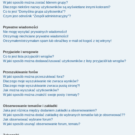
W jaki sposób można zostać liderem grupy?
Dlaczego niektóre nazwy użytkowników są wyświetlane innymi kolorami?
Co to jest “Domyślna grupa użytkownika”?
Czym jest odnośnik “Zespół administracyjny”?
Prywatne wiadomości
Nie mogę wysyłać prywatnych wiadomości!
Otrzymuję niechciane prywatne wiadomości!
Otrzymałem/otrzymałam spam lub obraźliwy e-mail od kogoś z tej witryny!
Przyjaciele i wrogowie
Co to jest lista przyjaciół i wrogów?
W jaki sposób można dodawać/usuwać użytkowników z listy przyjaciół lub wrogów?
Przeszukiwanie forów
W jaki sposób można przeszukiwać fora?
Dlaczego moje wyszukiwanie nie zwraca wyników?
Dlaczego moje wyszukiwanie zwraca pustą stronę?!
Jak można wyszukać użytkowników?
W jaki sposób można znaleźć swoje posty i tematy?
Obserwowanie tematów i zakładki
Jaka jest różnica między dodaniem zakładki a obserwowaniem?
W jaki sposób można dodać zakładkę do wybranych tematów lub je obserwować??
Jak obserwować wybrane forum?
W jaki sposób usunąć obserwowanie forum, tematu?