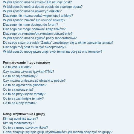
W jaki sposób można zmienić lub usunąć post?
W jaki sposób można dodać podpis do swojego posta?
W jaki sposób można utworzyć ankietę?
Dlaczego nie można dodać więcej opcji ankiety?
W jaki sposób zmienić lub usunąć ankietę?
Dlaczego nie mam dostępu do forum?
Dlaczego nie mogę dodawać załączników?
Dlaczego otrzymałem/otrzymałam ostrzeżenie?
W jaki sposób można zgłosić posty moderatorowi?
Do czego służy przycisk “Zapisz” znajdujący się w oknie tworzenia tematu?
Dlaczego mój post musi być akceptowany?
W jaki sposób mogę przesunąć swój temat na górę strony tematów?
Formatowanie i typy tematów
Co to jest BBCode?
Czy można używać języka HTML?
Co to są są emotikony?
Czy można umieszczać obrazki w poście?
Co to są ogłoszenia globalne?
Co to są ogłoszenia?
Co to są przyklejone tematy?
Co to są zamknięte tematy?
Co to są ikony tematu?
Rangi użytkownika i grupy
Kim są administratorzy?
Kim są moderatorzy?
Co to są grupy użytkowników?
Gdzie znajduje się spis grup użytkowników i jak można dołączyć do grupy?