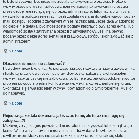
to było przyczyną, być może nie została aktywowana rejestracja. Niektóre
witryny przed pierwszym zalogowaniem wymagają aktywowania rejestracji
przez osobę rejestrującą się lub przez administratora. Informacja o tym była
wyświetlona podczas rejestracji. Jeśli została wysłana do ciebie wiadomość e-
mail, postępuj zgodnie z zawartymi w niej instrukcjami. Jeżeli taka wiadomość
do ciebie nie dotarła, być może został podany nieprawidłowy adres e-mail lub
wiadomość została zatrzymana przez filtr antyspamowy. Jeśli na pewno
podany przez ciebie adres e-mail jest prawidłowy, spróbuj skontaktować się z
administratorem.
Na górę
Dlaczego nie mogę się zalogować?
Powodów może być kilka. Po pierwsze, sprawdź czy twoja nazwa użytkownika
i hasło są prawidłowe. Jeżeli są prawidłowe, skontaktuj się z właścicielem
witryny i zapytaj czy cię nie zablokowano. Istnieje też prawdopodobieństwo, że
problem powoduje błędna konfiguracja witryny, na której znajduje się forum.
Skontaktuj się z właścicielem witryny i powiadom go o tym problemie. Musi on
go naprawić.
Na górę
Rejestracja została dokonana jakiś czas temu, ale teraz nie mogę się
zalogować?!
Możliwe, że z jakiegoś powodu administrator dezaktywował lub usunął twoje
konto. Wiele witryn, aby zmniejszyć rozmiar bazy danych, cyklicznie usuwa
użytkowników, którzy nic nie pisali przez dłuższy czas. Jeśli tak się stało,