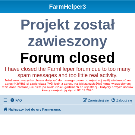
FarmHelper3
Projekt został
zawieszony
Forum closed
I have closed the FarmHeper forum due to too many
spam messages and too little real activity.
Jeżeli mimo wszystko chcesz dołączyć do naszego grona po rejestracji wyślij wiadomość na
adres fh3@fh3.pl zawierającą Twój login z adresu na jaki założyłeś/łaś konto w przeciwnym
razie dane zostaną usunięte po około 32-48 godzinach od rejestracji - Dotyczy nowych userów
ktorzy zarejestrują się od 02.02.2020
FAQ
Zarejestruj się
Zaloguj się
Najlepszy bot do gry Farmerama.