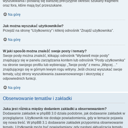
wyszukiwania i postaraj się bardziej precyzyjnie określić szukany fragment
oraz fora, które mają być przeszukane.
Na górę
Jak można wyszukać użytkowników?
Przejdź na stronę “Użytkownicy” i kliknij odnośnik “Znajdź użytkownika”.
Na górę
W jaki sposób można znaleźć swoje posty i tematy?
Swoje posty można znaleźć, klikając odnośnik “Wyświetl moje posty”
znajdujący się w panelu zarządzania kontem lub odnośnik “Posty użytkownika”
na stronie swojego profilu lub wybierając „Twoje posty” z menu „Więcej…”
znajdującego się w górnym lewym rogu witryny. Jeśli chcesz wyszukać swoje
tematy, użyj strony wyszukiwania zaawansowanego i skorzystaj z
odpowiednich funkcji.
Na górę
Obserwowanie tematów i zakładki
Jaka jest różnica między dodaniem zakładki a obserwowaniem?
Dodawanie zakładek w phpBB 3.0 działa podobnie, jak dodawanie zakładek w
przeglądarce. Użytkownik nie dostaje powiadomienia, gdy w temacie pojawia
się nowa treść. W phpBB 3.1 dodawanie zakładek przypomina obserwowanie
tematu. Użytkownik może być powiadamiany, gdy nastąpi aktualizacja tematu