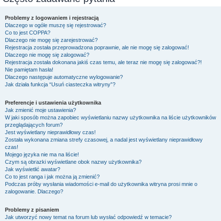
Problemy z logowaniem i rejestracją
Dlaczego w ogóle muszę się rejestrować?
Co to jest COPPA?
Dlaczego nie mogę się zarejestrować?
Rejestracja została przeprowadzona poprawnie, ale nie mogę się zalogować!
Dlaczego nie mogę się zalogować?
Rejestracja została dokonana jakiś czas temu, ale teraz nie mogę się zalogować?!
Nie pamiętam hasła!
Dlaczego następuje automatyczne wylogowanie?
Jak działa funkcja “Usuń ciasteczka witryny”?
Preferencje i ustawienia użytkownika
Jak zmienić moje ustawienia?
W jaki sposób można zapobiec wyświetlaniu nazwy użytkownika na liście użytkowników
przeglądających forum?
Jest wyświetlany nieprawidłowy czas!
Została wykonana zmiana strefy czasowej, a nadal jest wyświetlany nieprawidłowy
czas!
Mojego języka nie ma na liście!
Czym są obrazki wyświetlane obok nazwy użytkownika?
Jak wyświetlić awatar?
Co to jest ranga i jak można ją zmienić?
Podczas próby wysłania wiadomości e-mail do użytkownika witryna prosi mnie o
zalogowanie. Dlaczego?
Problemy z pisaniem
Jak utworzyć nowy temat na forum lub wysłać odpowiedź w temacie?