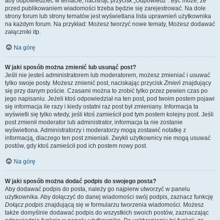
aby odpowiedzieć w temacie, nacisnąć przycisk „Odpowiedz”. Być może, że
przed publikowaniem wiadomości trzeba będzie się zarejestrować. Na dole
strony forum lub strony tematów jest wyświetlana lista uprawnień użytkownika
na każdym forum. Na przykład: Możesz tworzyć nowe tematy, Możesz dodawać
załączniki itp.
Na górę
W jaki sposób można zmienić lub usunąć post?
Jeśli nie jesteś administratorem lub moderatorem, możesz zmieniać i usuwać
tylko swoje posty. Możesz zmienić post, naciskając przycisk
Zmień
znajdujący
się przy danym poście. Czasami można to zrobić tylko przez pewien czas po
jego napisaniu. Jeżeli ktoś odpowiedział na ten post, pod twoim postem pojawi
się informacja ile razy i kiedy ostatni raz post był zmieniany. Informacja ta
wyświetli się tylko wtedy, jeśli ktoś zamieścił pod tym postem kolejny post. Jeśli
post zmienił moderator lub administrator, informacja ta nie zostanie
wyświetlona. Administratorzy i moderatorzy mogą zostawić notatkę z
informacją, dlaczego ten post zmieniali. Zwykli użytkownicy nie mogą usuwać
postów, gdy ktoś zamieścił pod ich postem nowy post.
Na górę
W jaki sposób można dodać podpis do swojego posta?
Aby dodawać podpis do posta, należy go najpierw utworzyć w panelu
użytkownika. Aby dołączyć do danej wiadomości swój podpis, zaznacz funkcję
Dołącz podpis
znajdującą się w formularzu tworzenia wiadomości. Możesz
także domyślnie dodawać podpis do wszystkich swoich postów, zaznaczając