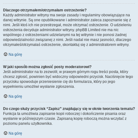
Dlaczego otrzymałem/otrzymałam ostrzeżenie?
Każdy administrator witryny ma swoje zasady i regulaminy obowiązujące na
danej witrynie. Są one opublikowane i administrator zaleca zapoznanie się z
nimi. Jeśli ktoś ich nie przestrzegał, może otrzymać ostrzeżenie. O udzieleniu
ostrzeżenia decyduje administrator witryny. phpBB Limited nie ma nic
wspólnego z ostrzeżeniami udzielanymi na tej witrynie i nie ponosi żadnej
odpowiedzialności związanej z nimi. Jeśli nadal nie masz jasności, dlaczego
otrzymałeś/otrzymałaś ostrzeżenie, skontaktuj się z administratorem witryny.
Na górę
W jaki sposób można zgłosić posty moderatorowi?
Jeśli administrator na to zezwolił, w prawym górnym rogu treści posta, który
chcesz zgłosić, powinien być widoczny odpowiedni przycisk. Naciśnięcie tego
przycisku spowoduje przeniesienie cię do formularza, który po jego
wypełnieniu umożliwi wysłanie zgłoszenia.
Na górę
Do czego służy przycisk “Zapisz” znajdujący się w oknie tworzenia tematu?
Funkcja ta umożliwia zapisanie kopii roboczej i dokończenie pisania oraz
wysłanie w późniejszym czasie. Zapisaną kopię roboczą można wczytać z
poziomu panelu użytkownika.
Na górę