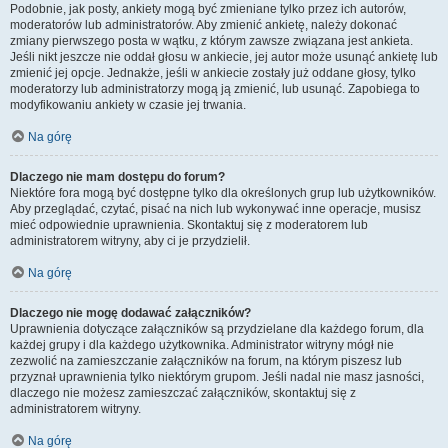
Podobnie, jak posty, ankiety mogą być zmieniane tylko przez ich autorów,
moderatorów lub administratorów. Aby zmienić ankietę, należy dokonać
zmiany pierwszego posta w wątku, z którym zawsze związana jest ankieta.
Jeśli nikt jeszcze nie oddał głosu w ankiecie, jej autor może usunąć ankietę lub
zmienić jej opcje. Jednakże, jeśli w ankiecie zostały już oddane głosy, tylko
moderatorzy lub administratorzy mogą ją zmienić, lub usunąć. Zapobiega to
modyfikowaniu ankiety w czasie jej trwania.
Na górę
Dlaczego nie mam dostępu do forum?
Niektóre fora mogą być dostępne tylko dla określonych grup lub użytkowników.
Aby przeglądać, czytać, pisać na nich lub wykonywać inne operacje, musisz
mieć odpowiednie uprawnienia. Skontaktuj się z moderatorem lub
administratorem witryny, aby ci je przydzielił.
Na górę
Dlaczego nie mogę dodawać załączników?
Uprawnienia dotyczące załączników są przydzielane dla każdego forum, dla
każdej grupy i dla każdego użytkownika. Administrator witryny mógł nie
zezwolić na zamieszczanie załączników na forum, na którym piszesz lub
przyznał uprawnienia tylko niektórym grupom. Jeśli nadal nie masz jasności,
dlaczego nie możesz zamieszczać załączników, skontaktuj się z
administratorem witryny.
Na górę