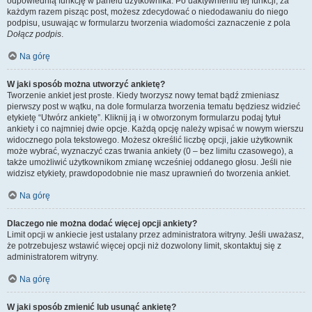
odpowiednią funkcję w panelu użytkownika. Po uaktywnieniu tej funkcji, za
każdym razem pisząc post, możesz zdecydować o niedodawaniu do niego
podpisu, usuwając w formularzu tworzenia wiadomości zaznaczenie z pola
Dołącz podpis
.
Na górę
W jaki sposób można utworzyć ankietę?
Tworzenie ankiet jest proste. Kiedy tworzysz nowy temat bądź zmieniasz
pierwszy post w wątku, na dole formularza tworzenia tematu będziesz widzieć
etykietę “Utwórz ankietę”. Kliknij ją i w otworzonym formularzu podaj tytuł
ankiety i co najmniej dwie opcje. Każdą opcję należy wpisać w nowym wierszu
widocznego pola tekstowego. Możesz określić liczbę opcji, jakie użytkownik
może wybrać, wyznaczyć czas trwania ankiety (0 – bez limitu czasowego), a
także umożliwić użytkownikom zmianę wcześniej oddanego głosu. Jeśli nie
widzisz etykiety, prawdopodobnie nie masz uprawnień do tworzenia ankiet.
Na górę
Dlaczego nie można dodać więcej opcji ankiety?
Limit opcji w ankiecie jest ustalany przez administratora witryny. Jeśli uważasz,
że potrzebujesz wstawić więcej opcji niż dozwolony limit, skontaktuj się z
administratorem witryny.
Na górę
W jaki sposób zmienić lub usunąć ankietę?