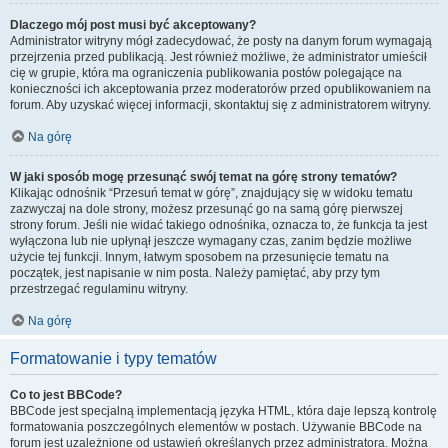
Dlaczego mój post musi być akceptowany?
Administrator witryny mógł zadecydować, że posty na danym forum wymagają
przejrzenia przed publikacją. Jest również możliwe, że administrator umieścił
cię w grupie, która ma ograniczenia publikowania postów polegające na
konieczności ich akceptowania przez moderatorów przed opublikowaniem na
forum. Aby uzyskać więcej informacji, skontaktuj się z administratorem witryny.
Na górę
W jaki sposób mogę przesunąć swój temat na górę strony tematów?
Klikając odnośnik “Przesuń temat w górę”, znajdujący się w widoku tematu
zazwyczaj na dole strony, możesz przesunąć go na samą górę pierwszej
strony forum. Jeśli nie widać takiego odnośnika, oznacza to, że funkcja ta jest
wyłączona lub nie upłynął jeszcze wymagany czas, zanim będzie możliwe
użycie tej funkcji. Innym, łatwym sposobem na przesunięcie tematu na
początek, jest napisanie w nim posta. Należy pamiętać, aby przy tym
przestrzegać regulaminu witryny.
Na górę
Formatowanie i typy tematów
Co to jest BBCode?
BBCode jest specjalną implementacją języka HTML, która daje lepszą kontrolę
formatowania poszczególnych elementów w postach. Używanie BBCode na
forum jest uzależnione od ustawień określanych przez administratora. Można