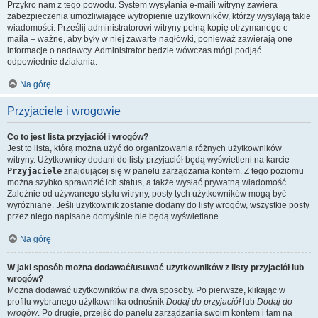
Przykro nam z tego powodu. System wysyłania e-maili witryny zawiera
zabezpieczenia umożliwiające wytropienie użytkowników, którzy wysyłają takie
wiadomości. Prześlij administratorowi witryny pełną kopię otrzymanego e-
maila – ważne, aby były w niej zawarte nagłówki, ponieważ zawierają one
informacje o nadawcy. Administrator będzie wówczas mógł podjąć
odpowiednie działania.
Na górę
Przyjaciele i wrogowie
Co to jest lista przyjaciół i wrogów?
Jest to lista, którą można użyć do organizowania różnych użytkowników
witryny. Użytkownicy dodani do listy przyjaciół będą wyświetleni na karcie
Przyjaciele
znajdującej się w panelu zarządzania kontem. Z tego poziomu
można szybko sprawdzić ich status, a także wysłać prywatną wiadomość.
Zależnie od używanego stylu witryny, posty tych użytkowników mogą być
wyróżniane. Jeśli użytkownik zostanie dodany do listy wrogów, wszystkie posty
przez niego napisane domyślnie nie będą wyświetlane.
Na górę
W jaki sposób można dodawać/usuwać użytkowników z listy przyjaciół lub
wrogów?
Można dodawać użytkowników na dwa sposoby. Po pierwsze, klikając w
profilu wybranego użytkownika odnośnik
Dodaj do przyjaciół
lub
Dodaj do
wrogów
. Po drugie, przejść do panelu zarządzania swoim kontem i tam na