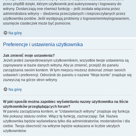
przez phpBB dzięki, którym użytkownik jest autoryzowany i logowany do
witryny. Dostarczają one również funkcję – jeśli została włączona przez
administratora witryny – śledzenia przeczytanych i nieprzeczytanych przez
użytkownika postów. Jeśli występują problemy z logowaniem/wylogowaniem,
usunięcie ciasteczek może być pomocne.
Na górę
Preferencje i ustawienia użytkownika
Jak zmienić moje ustawienia?
Jeżeli jesteś zarejestrowanym użytkownikiem, wszystkie twoje ustawienia są
zapisywane w bazie danych witryny. Aby je zmienić, przejdź do panelu
zarządzania swoim kontem. W tym miejscu możesz dokonać zmian swoich
ustawień i preferencji. Odnośnik do panelu o nazwie “Moje konto” znajduje się
zazwyczaj na górze stron witryny.
Na górę
W jaki sposób można zapobiec wyświetlaniu nazwy użytkownika na liście
użytkowników przeglądających forum?
W panelu zarządzania kontem, w “Ustawieniach witryny” znajduje się funkcja
Nie pokazuj statusu online
. Włącz tę funkcję, zaznaczając
Tak
. Nazwa
użytkownika będzie wyświetlana tylko dla administratorów, moderatorów i dla
ciebie. Twoja obecność na witrynie będzie wykazana w liczbie ukrytych
użytkowników.