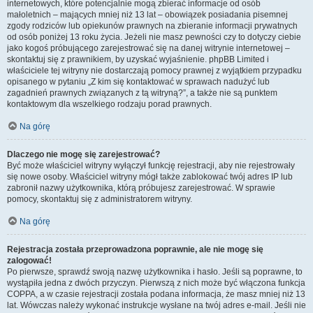
internetowych, które potencjalnie mogą zbierać informacje od osób
małoletnich – mających mniej niż 13 lat – obowiązek posiadania pisemnej
zgody rodziców lub opiekunów prawnych na zbieranie informacji prywatnych
od osób poniżej 13 roku życia. Jeżeli nie masz pewności czy to dotyczy ciebie
jako kogoś próbującego zarejestrować się na danej witrynie internetowej –
skontaktuj się z prawnikiem, by uzyskać wyjaśnienie. phpBB Limited i
właściciele tej witryny nie dostarczają pomocy prawnej z wyjątkiem przypadku
opisanego w pytaniu „Z kim się kontaktować w sprawach nadużyć lub
zagadnień prawnych związanych z tą witryną?”, a także nie są punktem
kontaktowym dla wszelkiego rodzaju porad prawnych.
Na górę
Dlaczego nie mogę się zarejestrować?
Być może właściciel witryny wyłączył funkcję rejestracji, aby nie rejestrowały
się nowe osoby. Właściciel witryny mógł także zablokować twój adres IP lub
zabronił nazwy użytkownika, którą próbujesz zarejestrować. W sprawie
pomocy, skontaktuj się z administratorem witryny.
Na górę
Rejestracja została przeprowadzona poprawnie, ale nie mogę się
zalogować!
Po pierwsze, sprawdź swoją nazwę użytkownika i hasło. Jeśli są poprawne, to
wystąpiła jedna z dwóch przyczyn. Pierwszą z nich może być włączona funkcja
COPPA, a w czasie rejestracji została podana informacja, że masz mniej niż 13
lat. Wówczas należy wykonać instrukcje wysłane na twój adres e-mail. Jeśli nie