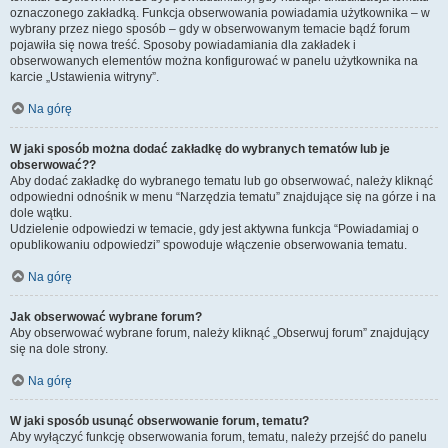
oznaczonego zakładką. Funkcja obserwowania powiadamia użytkownika – w
wybrany przez niego sposób – gdy w obserwowanym temacie bądź forum
pojawiła się nowa treść. Sposoby powiadamiania dla zakładek i
obserwowanych elementów można konfigurować w panelu użytkownika na
karcie „Ustawienia witryny”.
Na górę
W jaki sposób można dodać zakładkę do wybranych tematów lub je
obserwować??
Aby dodać zakładkę do wybranego tematu lub go obserwować, należy kliknąć
odpowiedni odnośnik w menu “Narzędzia tematu” znajdujące się na górze i na
dole wątku.
Udzielenie odpowiedzi w temacie, gdy jest aktywna funkcja “Powiadamiaj o
opublikowaniu odpowiedzi” spowoduje włączenie obserwowania tematu.
Na górę
Jak obserwować wybrane forum?
Aby obserwować wybrane forum, należy kliknąć „Obserwuj forum” znajdujący
się na dole strony.
Na górę
W jaki sposób usunąć obserwowanie forum, tematu?
Aby wyłączyć funkcję obserwowania forum, tematu, należy przejść do panelu