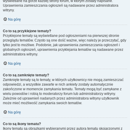
wyświetlane na górze każdej strony forum, w którym zostały napisane.
Uprawnienia zamieszczania ogłoszeń są nadawane przez administratora
witryny.
Na górę
Co to są przyklejone tematy?
Przyklejone tematy są wyświetlane pod ogłoszeniami na pierwszej stronie
przeglądu tematów. Często są one dość ważne, więc należy je przeczytać, gdy
tylko jest to możliwe. Podobnie, jak uprawnienia zamieszczania ogłoszeń i
globalnych ogłoszeń, uprawnienia przyklejania tematów są nadawane przez
administratora witryny.
Na górę
Co to są zamknięte tematy?
Zamknięte tematy są to tematy, w których użytkownicy nie mogą zamieszczać
odpowiedzi, a wszystkie zawarte w nich ankiety zostały automatycznie
zakończone w momencie zamykania tematu. Tematy mogą być zamykane z
wielu powodów i robią to moderatorzy forum lub administratorzy witryny.
Zależnie od uprawnień nadanych przez administratora witryny użytkownik
może mieć możliwość zamykania swoich tematów.
Na górę
Co to są ikony tematu?
Ikony tematu są obrazkami wybieranymi przez autora tematu skojarzonymi z