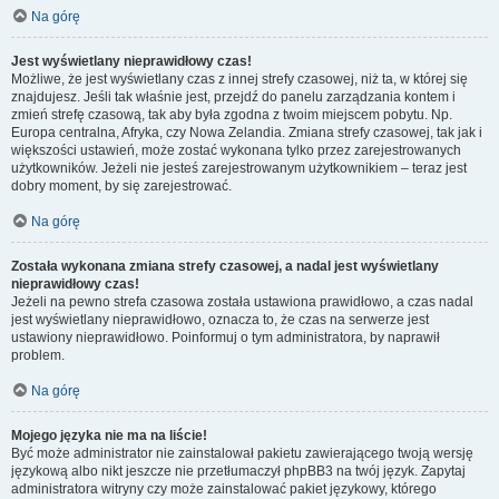
Na górę
Jest wyświetlany nieprawidłowy czas!
Możliwe, że jest wyświetlany czas z innej strefy czasowej, niż ta, w której się
znajdujesz. Jeśli tak właśnie jest, przejdź do panelu zarządzania kontem i
zmień strefę czasową, tak aby była zgodna z twoim miejscem pobytu. Np.
Europa centralna, Afryka, czy Nowa Zelandia. Zmiana strefy czasowej, tak jak i
większości ustawień, może zostać wykonana tylko przez zarejestrowanych
użytkowników. Jeżeli nie jesteś zarejestrowanym użytkownikiem – teraz jest
dobry moment, by się zarejestrować.
Na górę
Została wykonana zmiana strefy czasowej, a nadal jest wyświetlany
nieprawidłowy czas!
Jeżeli na pewno strefa czasowa została ustawiona prawidłowo, a czas nadal
jest wyświetlany nieprawidłowo, oznacza to, że czas na serwerze jest
ustawiony nieprawidłowo. Poinformuj o tym administratora, by naprawił
problem.
Na górę
Mojego języka nie ma na liście!
Być może administrator nie zainstalował pakietu zawierającego twoją wersję
językową albo nikt jeszcze nie przetłumaczył phpBB3 na twój język. Zapytaj
administratora witryny czy może zainstalować pakiet językowy, którego