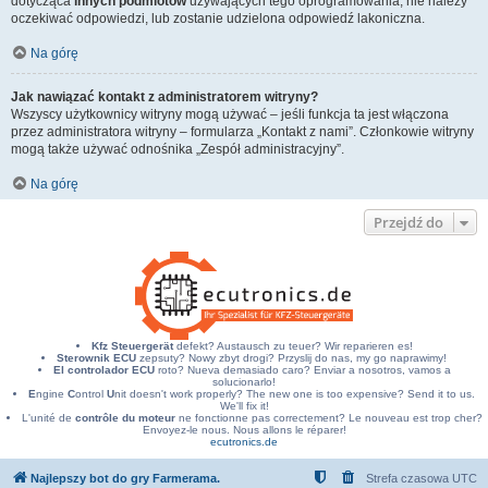
dotycząca
innych podmiotów
używających tego oprogramowania, nie należy
oczekiwać odpowiedzi, lub zostanie udzielona odpowiedź lakoniczna.
Na górę
Jak nawiązać kontakt z administratorem witryny?
Wszyscy użytkownicy witryny mogą używać – jeśli funkcja ta jest włączona
przez administratora witryny – formularza „Kontakt z nami”. Członkowie witryny
mogą także używać odnośnika „Zespół administracyjny”.
Na górę
Przejdź do
Kfz Steuergerät
defekt? Austausch zu teuer? Wir reparieren es!
Sterownik ECU
zepsuty? Nowy zbyt drogi? Przyslij do nas, my go naprawimy!
El controlador ECU
roto? Nueva demasiado caro? Enviar a nosotros, vamos a
solucionarlo!
E
ngine
C
ontrol
U
nit doesn't work properly? The new one is too expensive? Send it to us.
We'll fix it!
L'unité de
contrôle du moteur
ne fonctionne pas correctement? Le nouveau est trop cher?
Envoyez-le nous. Nous allons le réparer!
ecutronics.de
Najlepszy bot do gry Farmerama.
Strefa czasowa
UTC