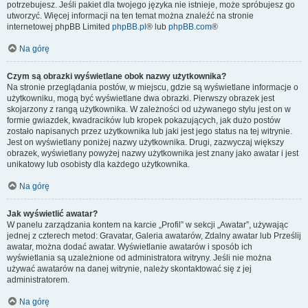
potrzebujesz. Jeśli pakiet dla twojego języka nie istnieje, może spróbujesz go
utworzyć. Więcej informacji na ten temat można znaleźć na stronie
internetowej phpBB Limited
phpBB.pl
® lub
phpBB.com
®
Na górę
Czym są obrazki wyświetlane obok nazwy użytkownika?
Na stronie przeglądania postów, w miejscu, gdzie są wyświetlane informacje o
użytkowniku, mogą być wyświetlane dwa obrazki. Pierwszy obrazek jest
skojarzony z rangą użytkownika. W zależności od używanego stylu jest on w
formie gwiazdek, kwadracików lub kropek pokazujących, jak dużo postów
zostało napisanych przez użytkownika lub jaki jest jego status na tej witrynie.
Jest on wyświetlany poniżej nazwy użytkownika. Drugi, zazwyczaj większy
obrazek, wyświetlany powyżej nazwy użytkownika jest znany jako awatar i jest
unikatowy lub osobisty dla każdego użytkownika.
Na górę
Jak wyświetlić awatar?
W panelu zarządzania kontem na karcie „Profil” w sekcji „Awatar”, używając
jednej z czterech metod: Gravatar, Galeria awatarów, Zdalny awatar lub Prześlij
awatar, można dodać awatar. Wyświetlanie awatarów i sposób ich
wyświetlania są uzależnione od administratora witryny. Jeśli nie można
używać awatarów na danej witrynie, należy skontaktować się z jej
administratorem.
Na górę