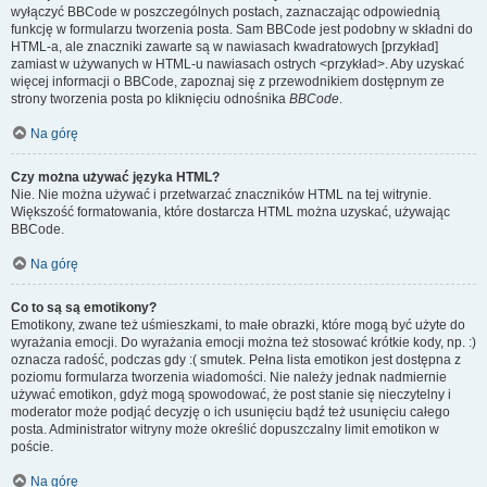
wyłączyć BBCode w poszczególnych postach, zaznaczając odpowiednią
funkcję w formularzu tworzenia posta. Sam BBCode jest podobny w składni do
HTML-a, ale znaczniki zawarte są w nawiasach kwadratowych [przykład]
zamiast w używanych w HTML-u nawiasach ostrych <przykład>. Aby uzyskać
więcej informacji o BBCode, zapoznaj się z przewodnikiem dostępnym ze
strony tworzenia posta po kliknięciu odnośnika
BBCode
.
Na górę
Czy można używać języka HTML?
Nie. Nie można używać i przetwarzać znaczników HTML na tej witrynie.
Większość formatowania, które dostarcza HTML można uzyskać, używając
BBCode.
Na górę
Co to są są emotikony?
Emotikony, zwane też uśmieszkami, to małe obrazki, które mogą być użyte do
wyrażania emocji. Do wyrażania emocji można też stosować krótkie kody, np. :)
oznacza radość, podczas gdy :( smutek. Pełna lista emotikon jest dostępna z
poziomu formularza tworzenia wiadomości. Nie należy jednak nadmiernie
używać emotikon, gdyż mogą spowodować, że post stanie się nieczytelny i
moderator może podjąć decyzję o ich usunięciu bądź też usunięciu całego
posta. Administrator witryny może określić dopuszczalny limit emotikon w
poście.
Na górę