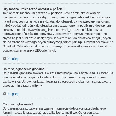
Czy można umieszczać obrazki w poście?
Tak, obrazki można umieszczać w postach. Jeśli administrator włączył
możliwość zamieszczania załączników, można wgrać obrazek bezpośrednio
na witrynę. Jeśli ta funkcja nie działa, aby obrazek był wyświetlany na forum,
należy podać odnośnik do obrazka umieszczonego na publicznie dostępnym
serwerze, np. http://www.jakas_strona.com/moj_obrazek.gif. Nie można
podawać odnośników do obrazków zapisanych na prywatnym komputerze,
chyba że jest publicznie dostępnym serwerem ani do obrazków znajdujących
się na stronach wymagających autoryzacji, takich jak, np. skrzynki pocztowe na
Gmail lub Yahoo! oraz stronach chronionych hasłem. Aby umieścić obrazek w
poście, użyj znacznika BBCode
[img]
.
Na górę
Co to są ogłoszenia globalne?
Ogłoszenia globalne zawierają ważne informacje i należy zawsze je czytać. Są
one wyświetlane na górze każdego forum i w panelu zarządzania kontem
użytkownika. Uprawnienia zamieszczania ogłoszeń globalnych są nadawane
przez administratora witryny.
Na górę
Co to są ogłoszenia?
Ogłoszenia często zawierają ważne informacje dotyczące przeglądanego
forum i należy je przeczytać, gdy tylko jest to możliwe. Ogłoszenia są