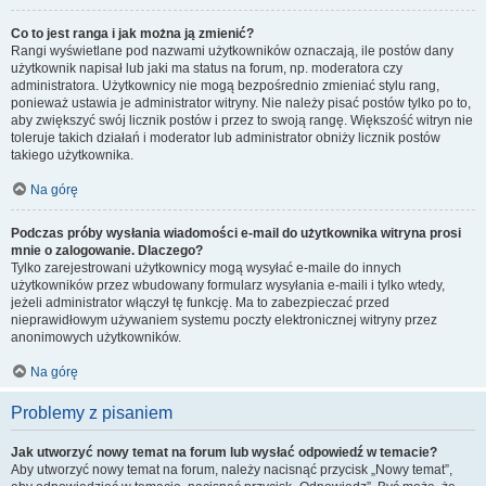
Co to jest ranga i jak można ją zmienić?
Rangi wyświetlane pod nazwami użytkowników oznaczają, ile postów dany
użytkownik napisał lub jaki ma status na forum, np. moderatora czy
administratora. Użytkownicy nie mogą bezpośrednio zmieniać stylu rang,
ponieważ ustawia je administrator witryny. Nie należy pisać postów tylko po to,
aby zwiększyć swój licznik postów i przez to swoją rangę. Większość witryn nie
toleruje takich działań i moderator lub administrator obniży licznik postów
takiego użytkownika.
Na górę
Podczas próby wysłania wiadomości e-mail do użytkownika witryna prosi
mnie o zalogowanie. Dlaczego?
Tylko zarejestrowani użytkownicy mogą wysyłać e-maile do innych
użytkowników przez wbudowany formularz wysyłania e-maili i tylko wtedy,
jeżeli administrator włączył tę funkcję. Ma to zabezpieczać przed
nieprawidłowym używaniem systemu poczty elektronicznej witryny przez
anonimowych użytkowników.
Na górę
Problemy z pisaniem
Jak utworzyć nowy temat na forum lub wysłać odpowiedź w temacie?
Aby utworzyć nowy temat na forum, należy nacisnąć przycisk „Nowy temat”,