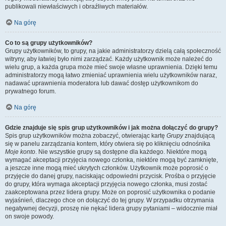
publikowali niewłaściwych i obraźliwych materiałów.
Na górę
Co to są grupy użytkowników?
Grupy użytkowników, to grupy, na jakie administratorzy dzielą całą społeczność
witryny, aby łatwiej było nimi zarządzać. Każdy użytkownik może należeć do
wielu grup, a każda grupa może mieć swoje własne uprawnienia. Dzięki temu
administratorzy mogą łatwo zmieniać uprawnienia wielu użytkowników naraz,
nadawać uprawnienia moderatora lub dawać dostęp użytkownikom do
prywatnego forum.
Na górę
Gdzie znajduje się spis grup użytkowników i jak można dołączyć do grupy?
Spis grup użytkowników można zobaczyć, otwierając kartę
Grupy
znajdującą
się w panelu zarządzania kontem, który otwiera się po kliknięciu odnośnika
Moje konto
. Nie wszystkie grupy są dostępne dla każdego. Niektóre mogą
wymagać akceptacji przyjęcia nowego członka, niektóre mogą być zamknięte,
a jeszcze inne mogą mieć ukrytych członków. Użytkownik może poprosić o
przyjęcie do danej grupy, naciskając odpowiedni przycisk. Prośba o przyjęcie
do grupy, która wymaga akceptacji przyjęcia nowego członka, musi zostać
zaakceptowana przez lidera grupy. Może on poprosić użytkownika o podanie
wyjaśnień, dlaczego chce on dołączyć do tej grupy. W przypadku otrzymania
negatywnej decyzji, proszę nie nękać lidera grupy pytaniami – widocznie miał
on swoje powody.