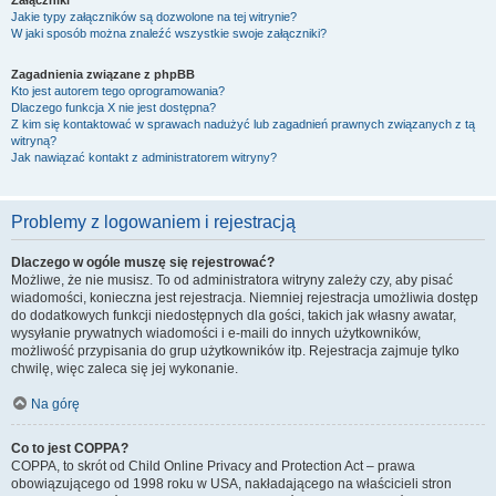
Załączniki
Jakie typy załączników są dozwolone na tej witrynie?
W jaki sposób można znaleźć wszystkie swoje załączniki?
Zagadnienia związane z phpBB
Kto jest autorem tego oprogramowania?
Dlaczego funkcja X nie jest dostępna?
Z kim się kontaktować w sprawach nadużyć lub zagadnień prawnych związanych z tą
witryną?
Jak nawiązać kontakt z administratorem witryny?
Problemy z logowaniem i rejestracją
Dlaczego w ogóle muszę się rejestrować?
Możliwe, że nie musisz. To od administratora witryny zależy czy, aby pisać
wiadomości, konieczna jest rejestracja. Niemniej rejestracja umożliwia dostęp
do dodatkowych funkcji niedostępnych dla gości, takich jak własny awatar,
wysyłanie prywatnych wiadomości i e-maili do innych użytkowników,
możliwość przypisania do grup użytkowników itp. Rejestracja zajmuje tylko
chwilę, więc zaleca się jej wykonanie.
Na górę
Co to jest COPPA?
COPPA, to skrót od Child Online Privacy and Protection Act – prawa
obowiązującego od 1998 roku w USA, nakładającego na właścicieli stron