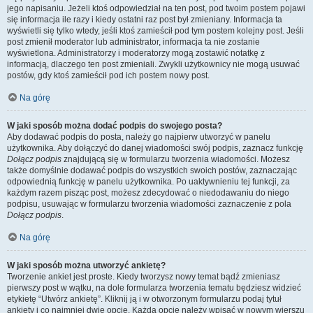
jego napisaniu. Jeżeli ktoś odpowiedział na ten post, pod twoim postem pojawi
się informacja ile razy i kiedy ostatni raz post był zmieniany. Informacja ta
wyświetli się tylko wtedy, jeśli ktoś zamieścił pod tym postem kolejny post. Jeśli
post zmienił moderator lub administrator, informacja ta nie zostanie
wyświetlona. Administratorzy i moderatorzy mogą zostawić notatkę z
informacją, dlaczego ten post zmieniali. Zwykli użytkownicy nie mogą usuwać
postów, gdy ktoś zamieścił pod ich postem nowy post.
Na górę
W jaki sposób można dodać podpis do swojego posta?
Aby dodawać podpis do posta, należy go najpierw utworzyć w panelu
użytkownika. Aby dołączyć do danej wiadomości swój podpis, zaznacz funkcję
Dołącz podpis
znajdującą się w formularzu tworzenia wiadomości. Możesz
także domyślnie dodawać podpis do wszystkich swoich postów, zaznaczając
odpowiednią funkcję w panelu użytkownika. Po uaktywnieniu tej funkcji, za
każdym razem pisząc post, możesz zdecydować o niedodawaniu do niego
podpisu, usuwając w formularzu tworzenia wiadomości zaznaczenie z pola
Dołącz podpis
.
Na górę
W jaki sposób można utworzyć ankietę?
Tworzenie ankiet jest proste. Kiedy tworzysz nowy temat bądź zmieniasz
pierwszy post w wątku, na dole formularza tworzenia tematu będziesz widzieć
etykietę “Utwórz ankietę”. Kliknij ją i w otworzonym formularzu podaj tytuł
ankiety i co najmniej dwie opcje. Każdą opcję należy wpisać w nowym wierszu