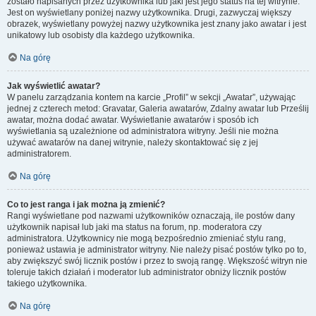
zostało napisanych przez użytkownika lub jaki jest jego status na tej witrynie.
Jest on wyświetlany poniżej nazwy użytkownika. Drugi, zazwyczaj większy
obrazek, wyświetlany powyżej nazwy użytkownika jest znany jako awatar i jest
unikatowy lub osobisty dla każdego użytkownika.
Na górę
Jak wyświetlić awatar?
W panelu zarządzania kontem na karcie „Profil” w sekcji „Awatar”, używając
jednej z czterech metod: Gravatar, Galeria awatarów, Zdalny awatar lub Prześlij
awatar, można dodać awatar. Wyświetlanie awatarów i sposób ich
wyświetlania są uzależnione od administratora witryny. Jeśli nie można
używać awatarów na danej witrynie, należy skontaktować się z jej
administratorem.
Na górę
Co to jest ranga i jak można ją zmienić?
Rangi wyświetlane pod nazwami użytkowników oznaczają, ile postów dany
użytkownik napisał lub jaki ma status na forum, np. moderatora czy
administratora. Użytkownicy nie mogą bezpośrednio zmieniać stylu rang,
ponieważ ustawia je administrator witryny. Nie należy pisać postów tylko po to,
aby zwiększyć swój licznik postów i przez to swoją rangę. Większość witryn nie
toleruje takich działań i moderator lub administrator obniży licznik postów
takiego użytkownika.
Na górę