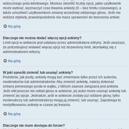
widocznego pola tekstowego. Możesz określić liczbę opcji, jakie użytkownik
może wybrać, wyznaczyć czas trwania ankiety (0 – bez limitu czasowego), a
także umożliwić użytkownikom zmianę wcześniej oddanego głosu. Jeśli nie
widzisz etykiety, prawdopodobnie nie masz uprawnień do tworzenia ankiet.
Na górę
Dlaczego nie można dodać więcej opcji ankiety?
Limit opcji w ankiecie jest ustalany przez administratora witryny. Jeśli uważasz,
że potrzebujesz wstawić więcej opcji niż dozwolony limit, skontaktuj się z
administratorem witryny.
Na górę
W jaki sposób zmienić lub usunąć ankietę?
Podobnie, jak posty, ankiety mogą być zmieniane tylko przez ich autorów,
moderatorów lub administratorów. Aby zmienić ankietę, należy dokonać
zmiany pierwszego posta w wątku, z którym zawsze związana jest ankieta.
Jeśli nikt jeszcze nie oddał głosu w ankiecie, jej autor może usunąć ankietę lub
zmienić jej opcje. Jednakże, jeśli w ankiecie zostały już oddane głosy, tylko
moderatorzy lub administratorzy mogą ją zmienić, lub usunąć. Zapobiega to
modyfikowaniu ankiety w czasie jej trwania.
Na górę
Dlaczego nie mam dostępu do forum?