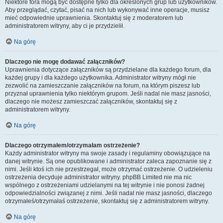
Niektóre fora mogą być dostępne tylko dla określonych grup lub użytkowników.
Aby przeglądać, czytać, pisać na nich lub wykonywać inne operacje, musisz
mieć odpowiednie uprawnienia. Skontaktuj się z moderatorem lub
administratorem witryny, aby ci je przydzielił.
Na górę
Dlaczego nie mogę dodawać załączników?
Uprawnienia dotyczące załączników są przydzielane dla każdego forum, dla
każdej grupy i dla każdego użytkownika. Administrator witryny mógł nie
zezwolić na zamieszczanie załączników na forum, na którym piszesz lub
przyznał uprawnienia tylko niektórym grupom. Jeśli nadal nie masz jasności,
dlaczego nie możesz zamieszczać załączników, skontaktuj się z
administratorem witryny.
Na górę
Dlaczego otrzymałem/otrzymałam ostrzeżenie?
Każdy administrator witryny ma swoje zasady i regulaminy obowiązujące na
danej witrynie. Są one opublikowane i administrator zaleca zapoznanie się z
nimi. Jeśli ktoś ich nie przestrzegał, może otrzymać ostrzeżenie. O udzieleniu
ostrzeżenia decyduje administrator witryny. phpBB Limited nie ma nic
wspólnego z ostrzeżeniami udzielanymi na tej witrynie i nie ponosi żadnej
odpowiedzialności związanej z nimi. Jeśli nadal nie masz jasności, dlaczego
otrzymałeś/otrzymałaś ostrzeżenie, skontaktuj się z administratorem witryny.
Na górę