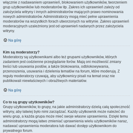
włącznie z nadawaniem uprawnień, blokowaniem użytkowników, tworzeniem
grup użytkowników lub moderatorów itp. Zakres ich uprawnień zależy od
założyciela witryny i innych administratorów mających prawo nominowania
nowych administratorów. Administratorzy mogą mieć pełne uprawnienia
moderatorów na wszystkich forach utworzonych na witrynie. Zakres uprawnień
moderacyjnych uzależniony jest od uprawnień nadanych przez założyciela
witryny.
Na górę
Kim są moderatorzy?
Moderatorzy są użytkownikami albo też grupami użytkowników, których
zadaniem jest codzienne przeglądanie forów. Mają oni możliwość zmiany
treści lub usuwania postów, a także blokowania, odblokowywania,
przenoszenia, usuwania i dzielenia tematów na forum, które moderują. Z
reguły moderatorzy czuwają, aby użytkownicy pisali na temat oraz nie
publikowali niewłaściwych i obraźliwych materiałów.
Na górę
Co to są grupy użytkowników?
Grupy użytkowników, to grupy, na jakie administratorzy dzielą całą społeczność
witryny, aby łatwiej było nimi zarządzać. Każdy użytkownik może należeć do
wielu grup, a każda grupa może mieć swoje własne uprawnienia. Dzięki temu
administratorzy mogą łatwo zmieniać uprawnienia wielu użytkowników naraz,
nadawać uprawnienia moderatora lub dawać dostęp użytkownikom do
prywatnego forum.