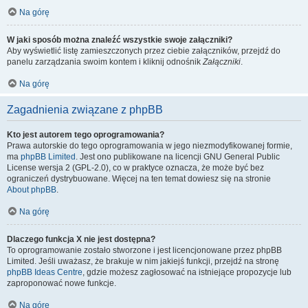
Na górę
W jaki sposób można znaleźć wszystkie swoje załączniki?
Aby wyświetlić listę zamieszczonych przez ciebie załączników, przejdź do
panelu zarządzania swoim kontem i kliknij odnośnik
Załączniki
.
Na górę
Zagadnienia związane z phpBB
Kto jest autorem tego oprogramowania?
Prawa autorskie do tego oprogramowania w jego niezmodyfikowanej formie,
ma
phpBB Limited
. Jest ono publikowane na licencji GNU General Public
License wersja 2 (GPL-2.0), co w praktyce oznacza, że może być bez
ograniczeń dystrybuowane. Więcej na ten temat dowiesz się na stronie
About phpBB
.
Na górę
Dlaczego funkcja X nie jest dostępna?
To oprogramowanie zostało stworzone i jest licencjonowane przez phpBB
Limited. Jeśli uważasz, że brakuje w nim jakiejś funkcji, przejdź na stronę
phpBB Ideas Centre
, gdzie możesz zagłosować na istniejące propozycje lub
zaproponować nowe funkcje.
Na górę