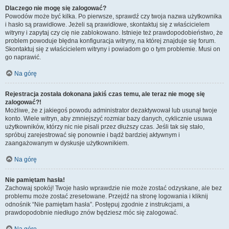
Dlaczego nie mogę się zalogować?
Powodów może być kilka. Po pierwsze, sprawdź czy twoja nazwa użytkownika
i hasło są prawidłowe. Jeżeli są prawidłowe, skontaktuj się z właścicielem
witryny i zapytaj czy cię nie zablokowano. Istnieje też prawdopodobieństwo, że
problem powoduje błędna konfiguracja witryny, na której znajduje się forum.
Skontaktuj się z właścicielem witryny i powiadom go o tym problemie. Musi on
go naprawić.
Na górę
Rejestracja została dokonana jakiś czas temu, ale teraz nie mogę się
zalogować?!
Możliwe, że z jakiegoś powodu administrator dezaktywował lub usunął twoje
konto. Wiele witryn, aby zmniejszyć rozmiar bazy danych, cyklicznie usuwa
użytkowników, którzy nic nie pisali przez dłuższy czas. Jeśli tak się stało,
spróbuj zarejestrować się ponownie i bądź bardziej aktywnym i
zaangażowanym w dyskusje użytkownikiem.
Na górę
Nie pamiętam hasła!
Zachowaj spokój! Twoje hasło wprawdzie nie może zostać odzyskane, ale bez
problemu może zostać zresetowane. Przejdź na stronę logowania i kliknij
odnośnik “Nie pamiętam hasła”. Postępuj zgodnie z instrukcjami, a
prawdopodobnie niedługo znów będziesz móc się zalogować.
Na górę