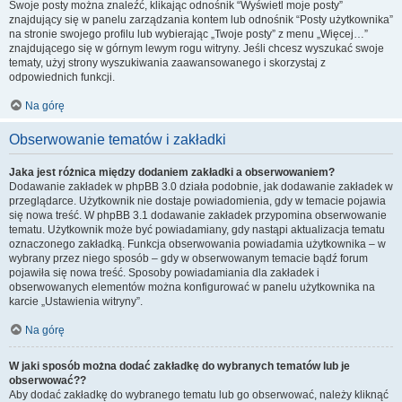
Swoje posty można znaleźć, klikając odnośnik “Wyświetl moje posty”
znajdujący się w panelu zarządzania kontem lub odnośnik “Posty użytkownika”
na stronie swojego profilu lub wybierając „Twoje posty” z menu „Więcej…”
znajdującego się w górnym lewym rogu witryny. Jeśli chcesz wyszukać swoje
tematy, użyj strony wyszukiwania zaawansowanego i skorzystaj z
odpowiednich funkcji.
Na górę
Obserwowanie tematów i zakładki
Jaka jest różnica między dodaniem zakładki a obserwowaniem?
Dodawanie zakładek w phpBB 3.0 działa podobnie, jak dodawanie zakładek w
przeglądarce. Użytkownik nie dostaje powiadomienia, gdy w temacie pojawia
się nowa treść. W phpBB 3.1 dodawanie zakładek przypomina obserwowanie
tematu. Użytkownik może być powiadamiany, gdy nastąpi aktualizacja tematu
oznaczonego zakładką. Funkcja obserwowania powiadamia użytkownika – w
wybrany przez niego sposób – gdy w obserwowanym temacie bądź forum
pojawiła się nowa treść. Sposoby powiadamiania dla zakładek i
obserwowanych elementów można konfigurować w panelu użytkownika na
karcie „Ustawienia witryny”.
Na górę
W jaki sposób można dodać zakładkę do wybranych tematów lub je
obserwować??
Aby dodać zakładkę do wybranego tematu lub go obserwować, należy kliknąć