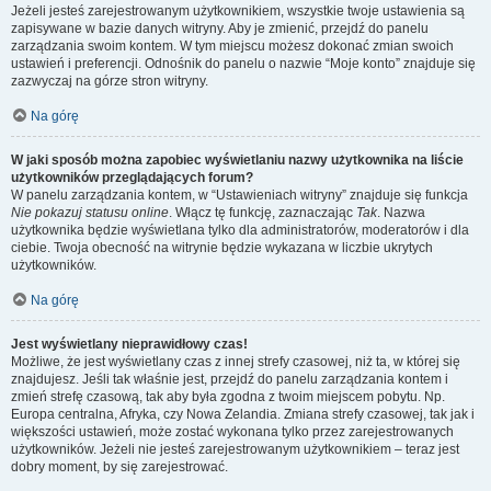
Jeżeli jesteś zarejestrowanym użytkownikiem, wszystkie twoje ustawienia są
zapisywane w bazie danych witryny. Aby je zmienić, przejdź do panelu
zarządzania swoim kontem. W tym miejscu możesz dokonać zmian swoich
ustawień i preferencji. Odnośnik do panelu o nazwie “Moje konto” znajduje się
zazwyczaj na górze stron witryny.
Na górę
W jaki sposób można zapobiec wyświetlaniu nazwy użytkownika na liście
użytkowników przeglądających forum?
W panelu zarządzania kontem, w “Ustawieniach witryny” znajduje się funkcja
Nie pokazuj statusu online
. Włącz tę funkcję, zaznaczając
Tak
. Nazwa
użytkownika będzie wyświetlana tylko dla administratorów, moderatorów i dla
ciebie. Twoja obecność na witrynie będzie wykazana w liczbie ukrytych
użytkowników.
Na górę
Jest wyświetlany nieprawidłowy czas!
Możliwe, że jest wyświetlany czas z innej strefy czasowej, niż ta, w której się
znajdujesz. Jeśli tak właśnie jest, przejdź do panelu zarządzania kontem i
zmień strefę czasową, tak aby była zgodna z twoim miejscem pobytu. Np.
Europa centralna, Afryka, czy Nowa Zelandia. Zmiana strefy czasowej, tak jak i
większości ustawień, może zostać wykonana tylko przez zarejestrowanych
użytkowników. Jeżeli nie jesteś zarejestrowanym użytkownikiem – teraz jest
dobry moment, by się zarejestrować.