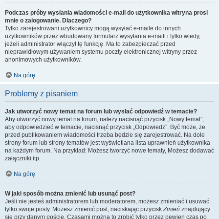
Podczas próby wysłania wiadomości e-mail do użytkownika witryna prosi
mnie o zalogowanie. Dlaczego?
Tylko zarejestrowani użytkownicy mogą wysyłać e-maile do innych
użytkowników przez wbudowany formularz wysyłania e-maili i tylko wtedy,
jeżeli administrator włączył tę funkcję. Ma to zabezpieczać przed
nieprawidłowym używaniem systemu poczty elektronicznej witryny przez
anonimowych użytkowników.
Na górę
Problemy z pisaniem
Jak utworzyć nowy temat na forum lub wysłać odpowiedź w temacie?
Aby utworzyć nowy temat na forum, należy nacisnąć przycisk „Nowy temat”,
aby odpowiedzieć w temacie, nacisnąć przycisk „Odpowiedz”. Być może, że
przed publikowaniem wiadomości trzeba będzie się zarejestrować. Na dole
strony forum lub strony tematów jest wyświetlana lista uprawnień użytkownika
na każdym forum. Na przykład: Możesz tworzyć nowe tematy, Możesz dodawać
załączniki itp.
Na górę
W jaki sposób można zmienić lub usunąć post?
Jeśli nie jesteś administratorem lub moderatorem, możesz zmieniać i usuwać
tylko swoje posty. Możesz zmienić post, naciskając przycisk
Zmień
znajdujący
się przy danym poście. Czasami można to zrobić tylko przez pewien czas po