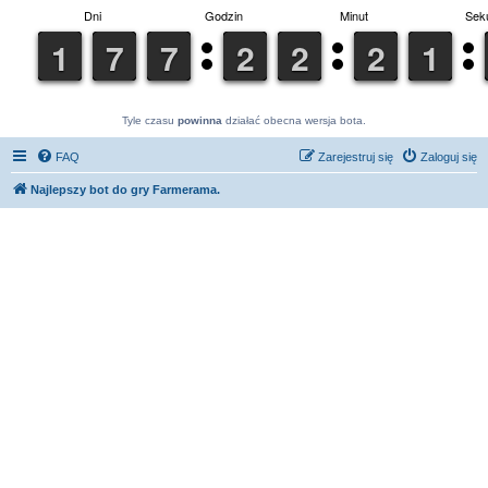
Tyle czasu
powinna
działać obecna wersja bota.
FAQ
Zarejestruj się
Zaloguj się
Najlepszy bot do gry Farmerama.