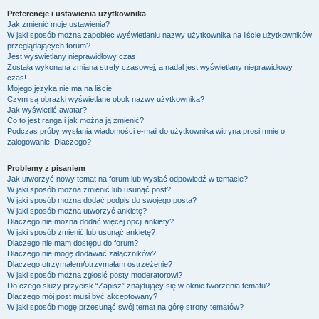
Preferencje i ustawienia użytkownika
Jak zmienić moje ustawienia?
W jaki sposób można zapobiec wyświetlaniu nazwy użytkownika na liście użytkowników
przeglądających forum?
Jest wyświetlany nieprawidłowy czas!
Została wykonana zmiana strefy czasowej, a nadal jest wyświetlany nieprawidłowy
czas!
Mojego języka nie ma na liście!
Czym są obrazki wyświetlane obok nazwy użytkownika?
Jak wyświetlić awatar?
Co to jest ranga i jak można ją zmienić?
Podczas próby wysłania wiadomości e-mail do użytkownika witryna prosi mnie o
zalogowanie. Dlaczego?
Problemy z pisaniem
Jak utworzyć nowy temat na forum lub wysłać odpowiedź w temacie?
W jaki sposób można zmienić lub usunąć post?
W jaki sposób można dodać podpis do swojego posta?
W jaki sposób można utworzyć ankietę?
Dlaczego nie można dodać więcej opcji ankiety?
W jaki sposób zmienić lub usunąć ankietę?
Dlaczego nie mam dostępu do forum?
Dlaczego nie mogę dodawać załączników?
Dlaczego otrzymałem/otrzymałam ostrzeżenie?
W jaki sposób można zgłosić posty moderatorowi?
Do czego służy przycisk “Zapisz” znajdujący się w oknie tworzenia tematu?
Dlaczego mój post musi być akceptowany?
W jaki sposób mogę przesunąć swój temat na górę strony tematów?