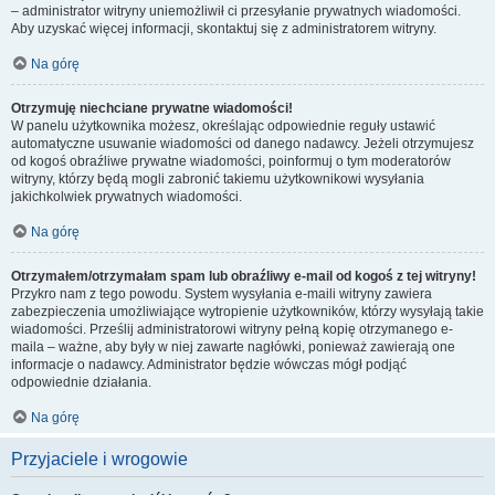
– administrator witryny uniemożliwił ci przesyłanie prywatnych wiadomości.
Aby uzyskać więcej informacji, skontaktuj się z administratorem witryny.
Na górę
Otrzymuję niechciane prywatne wiadomości!
W panelu użytkownika możesz, określając odpowiednie reguły ustawić
automatyczne usuwanie wiadomości od danego nadawcy. Jeżeli otrzymujesz
od kogoś obraźliwe prywatne wiadomości, poinformuj o tym moderatorów
witryny, którzy będą mogli zabronić takiemu użytkownikowi wysyłania
jakichkolwiek prywatnych wiadomości.
Na górę
Otrzymałem/otrzymałam spam lub obraźliwy e-mail od kogoś z tej witryny!
Przykro nam z tego powodu. System wysyłania e-maili witryny zawiera
zabezpieczenia umożliwiające wytropienie użytkowników, którzy wysyłają takie
wiadomości. Prześlij administratorowi witryny pełną kopię otrzymanego e-
maila – ważne, aby były w niej zawarte nagłówki, ponieważ zawierają one
informacje o nadawcy. Administrator będzie wówczas mógł podjąć
odpowiednie działania.
Na górę
Przyjaciele i wrogowie