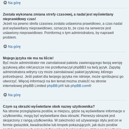
Na górę
Została wykonana zmiana strefy czasowej, a nadal jest wyświetlany
nieprawidłowy czas!
Jeżeli na pewno strefa czasowa została ustawiona prawidłowo, a czas nadal
jest wyświetlany nieprawidłowo, oznacza to, że czas na serwerze jest
ustawiony nieprawidłowo. Poinformuj o tym administratora, by naprawił
problem.
Na górę
Mojego języka nie ma na liście!
Być może administrator nie zainstalował pakietu zawierającego twoją wersję
językową albo nikt jeszcze nie przetłumaczył phpBB3 na twój język. Zapytaj
administratora witryny czy może zainstalować pakiet językowy, którego
potrzebujesz. Jeśli pakiet dla twojego języka nie istnieje, może spróbujesz go
utworzyć. Więcej informacji na ten temat można znaleźć na stronie
internetowej phpBB Limited
phpBB.pl
® lub
phpBB.com
®
Na górę
Czym są obrazki wyświetlane obok nazwy użytkownika?
Na stronie przeglądania postów, w miejscu, gdzie są wyświetlane informacje o
użytkowniku, mogą być wyświetlane dwa obrazki. Pierwszy obrazek jest
skojarzony z rangą użytkownika. W zależności od używanego stylu jest on w
formie gwiazdek, kwadracików lub kropek pokazujących, jak dużo postów