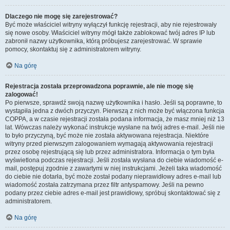
Dlaczego nie mogę się zarejestrować?
Być może właściciel witryny wyłączył funkcję rejestracji, aby nie rejestrowały
się nowe osoby. Właściciel witryny mógł także zablokować twój adres IP lub
zabronił nazwy użytkownika, którą próbujesz zarejestrować. W sprawie
pomocy, skontaktuj się z administratorem witryny.
Na górę
Rejestracja została przeprowadzona poprawnie, ale nie mogę się
zalogować!
Po pierwsze, sprawdź swoją nazwę użytkownika i hasło. Jeśli są poprawne, to
wystąpiła jedna z dwóch przyczyn. Pierwszą z nich może być włączona funkcja
COPPA, a w czasie rejestracji została podana informacja, że masz mniej niż 13
lat. Wówczas należy wykonać instrukcje wysłane na twój adres e-mail. Jeśli nie
to było przyczyną, być może nie została aktywowana rejestracja. Niektóre
witryny przed pierwszym zalogowaniem wymagają aktywowania rejestracji
przez osobę rejestrującą się lub przez administratora. Informacja o tym była
wyświetlona podczas rejestracji. Jeśli została wysłana do ciebie wiadomość e-
mail, postępuj zgodnie z zawartymi w niej instrukcjami. Jeżeli taka wiadomość
do ciebie nie dotarła, być może został podany nieprawidłowy adres e-mail lub
wiadomość została zatrzymana przez filtr antyspamowy. Jeśli na pewno
podany przez ciebie adres e-mail jest prawidłowy, spróbuj skontaktować się z
administratorem.
Na górę