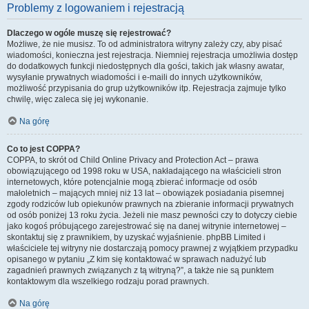
Problemy z logowaniem i rejestracją
Dlaczego w ogóle muszę się rejestrować?
Możliwe, że nie musisz. To od administratora witryny zależy czy, aby pisać
wiadomości, konieczna jest rejestracja. Niemniej rejestracja umożliwia dostęp
do dodatkowych funkcji niedostępnych dla gości, takich jak własny awatar,
wysyłanie prywatnych wiadomości i e-maili do innych użytkowników,
możliwość przypisania do grup użytkowników itp. Rejestracja zajmuje tylko
chwilę, więc zaleca się jej wykonanie.
Na górę
Co to jest COPPA?
COPPA, to skrót od Child Online Privacy and Protection Act – prawa
obowiązującego od 1998 roku w USA, nakładającego na właścicieli stron
internetowych, które potencjalnie mogą zbierać informacje od osób
małoletnich – mających mniej niż 13 lat – obowiązek posiadania pisemnej
zgody rodziców lub opiekunów prawnych na zbieranie informacji prywatnych
od osób poniżej 13 roku życia. Jeżeli nie masz pewności czy to dotyczy ciebie
jako kogoś próbującego zarejestrować się na danej witrynie internetowej –
skontaktuj się z prawnikiem, by uzyskać wyjaśnienie. phpBB Limited i
właściciele tej witryny nie dostarczają pomocy prawnej z wyjątkiem przypadku
opisanego w pytaniu „Z kim się kontaktować w sprawach nadużyć lub
zagadnień prawnych związanych z tą witryną?”, a także nie są punktem
kontaktowym dla wszelkiego rodzaju porad prawnych.
Na górę