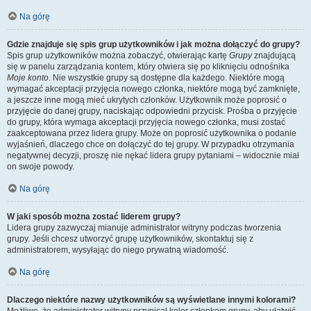
Na górę
Gdzie znajduje się spis grup użytkowników i jak można dołączyć do grupy?
Spis grup użytkowników można zobaczyć, otwierając kartę
Grupy
znajdującą
się w panelu zarządzania kontem, który otwiera się po kliknięciu odnośnika
Moje konto
. Nie wszystkie grupy są dostępne dla każdego. Niektóre mogą
wymagać akceptacji przyjęcia nowego członka, niektóre mogą być zamknięte,
a jeszcze inne mogą mieć ukrytych członków. Użytkownik może poprosić o
przyjęcie do danej grupy, naciskając odpowiedni przycisk. Prośba o przyjęcie
do grupy, która wymaga akceptacji przyjęcia nowego członka, musi zostać
zaakceptowana przez lidera grupy. Może on poprosić użytkownika o podanie
wyjaśnień, dlaczego chce on dołączyć do tej grupy. W przypadku otrzymania
negatywnej decyzji, proszę nie nękać lidera grupy pytaniami – widocznie miał
on swoje powody.
Na górę
W jaki sposób można zostać liderem grupy?
Lidera grupy zazwyczaj mianuje administrator witryny podczas tworzenia
grupy. Jeśli chcesz utworzyć grupę użytkowników, skontaktuj się z
administratorem, wysyłając do niego prywatną wiadomość.
Na górę
Dlaczego niektóre nazwy użytkowników są wyświetlane innymi kolorami?
Możliwe, że administrator witryny przypisał kolor członkom grupy, aby ułatwić