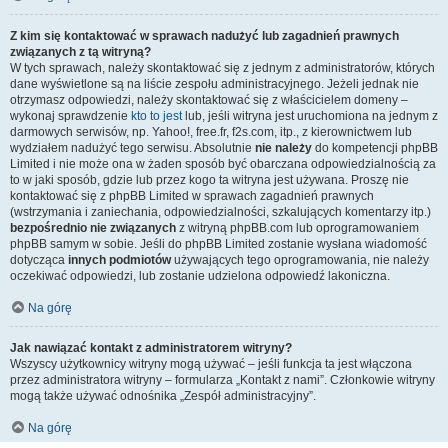
Z kim się kontaktować w sprawach nadużyć lub zagadnień prawnych
związanych z tą witryną?
W tych sprawach, należy skontaktować się z jednym z administratorów, których
dane wyświetlone są na liście zespołu administracyjnego. Jeżeli jednak nie
otrzymasz odpowiedzi, należy skontaktować się z właścicielem domeny –
wykonaj sprawdzenie
kto to jest
lub, jeśli witryna jest uruchomiona na jednym z
darmowych serwisów, np. Yahoo!, free.fr, f2s.com, itp., z kierownictwem lub
wydziałem nadużyć tego serwisu. Absolutnie
nie należy
do kompetencji phpBB
Limited i nie może ona w żaden sposób być obarczana odpowiedzialnością za
to w jaki sposób, gdzie lub przez kogo ta witryna jest używana. Proszę nie
kontaktować się z phpBB Limited w sprawach zagadnień prawnych
(wstrzymania i zaniechania, odpowiedzialności, szkalujących komentarzy itp.)
bezpośrednio nie związanych
z witryną phpBB.com lub oprogramowaniem
phpBB samym w sobie. Jeśli do phpBB Limited zostanie wysłana wiadomość
dotycząca
innych podmiotów
używających tego oprogramowania, nie należy
oczekiwać odpowiedzi, lub zostanie udzielona odpowiedź lakoniczna.
Na górę
Jak nawiązać kontakt z administratorem witryny?
Wszyscy użytkownicy witryny mogą używać – jeśli funkcja ta jest włączona
przez administratora witryny – formularza „Kontakt z nami”. Członkowie witryny
mogą także używać odnośnika „Zespół administracyjny”.
Na górę