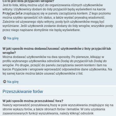
Co to jest lista przyjaciół i wrogów?
Jest to lista, którą można użyć do organizowania różnych użytkowników
witryny. Użytkownicy dodani do listy przyjaciół będą wyświetleni na karcie
Przyjaciele
znajdującej się w panelu zarządzania kontem. Z tego poziomu
można szybko sprawdzić ich status, a także wysłać prywatną wiadomość.
Zależnie od używanego stylu witryny, posty tych użytkowników mogą być
wyróżniane. Jeśli użytkownik zostanie dodany do listy wrogów, wszystkie posty
przez niego napisane domyślnie nie będą wyświetlane.
Na górę
W jaki sposób można dodawać/usuwać użytkowników z listy przyjaciół lub
wrogów?
Można dodawać użytkowników na dwa sposoby. Po pierwsze, klikając w
profilu wybranego użytkownika odnośnik
Dodaj do przyjaciół
lub
Dodaj do
wrogów
. Po drugie, przejść do panelu zarządzania swoim kontem i tam na
karcie
Przyjaciele i wrogowie
wprowadzić odpowiednie dane użytkownika. Na
tej samej karcie można także usuwać użytkowników z list.
Na górę
Przeszukiwanie forów
W jaki sposób można przeszukiwać fora?
Należy wprowadzić poszukiwaną frazę w pole wyszukiwania znajdujące się na
stronie wykazu forów, a także stronach forów i tematów. W celu uzyskania
zaawansowanych funkcji wyszukiwania, należy kliknąć odnośnik