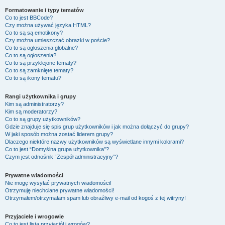
Formatowanie i typy tematów
Co to jest BBCode?
Czy można używać języka HTML?
Co to są są emotikony?
Czy można umieszczać obrazki w poście?
Co to są ogłoszenia globalne?
Co to są ogłoszenia?
Co to są przyklejone tematy?
Co to są zamknięte tematy?
Co to są ikony tematu?
Rangi użytkownika i grupy
Kim są administratorzy?
Kim są moderatorzy?
Co to są grupy użytkowników?
Gdzie znajduje się spis grup użytkowników i jak można dołączyć do grupy?
W jaki sposób można zostać liderem grupy?
Dlaczego niektóre nazwy użytkowników są wyświetlane innymi kolorami?
Co to jest “Domyślna grupa użytkownika”?
Czym jest odnośnik “Zespół administracyjny”?
Prywatne wiadomości
Nie mogę wysyłać prywatnych wiadomości!
Otrzymuję niechciane prywatne wiadomości!
Otrzymałem/otrzymałam spam lub obraźliwy e-mail od kogoś z tej witryny!
Przyjaciele i wrogowie
Co to jest lista przyjaciół i wrogów?