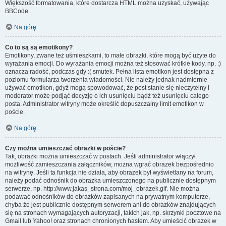
Większość formatowania, które dostarcza HTML można uzyskać, używając
BBCode.
Na górę
Co to są są emotikony?
Emotikony, zwane też uśmieszkami, to małe obrazki, które mogą być użyte do
wyrażania emocji. Do wyrażania emocji można też stosować krótkie kody, np. :)
oznacza radość, podczas gdy :( smutek. Pełna lista emotikon jest dostępna z
poziomu formularza tworzenia wiadomości. Nie należy jednak nadmiernie
używać emotikon, gdyż mogą spowodować, że post stanie się nieczytelny i
moderator może podjąć decyzję o ich usunięciu bądź też usunięciu całego
posta. Administrator witryny może określić dopuszczalny limit emotikon w
poście.
Na górę
Czy można umieszczać obrazki w poście?
Tak, obrazki można umieszczać w postach. Jeśli administrator włączył
możliwość zamieszczania załączników, można wgrać obrazek bezpośrednio
na witrynę. Jeśli ta funkcja nie działa, aby obrazek był wyświetlany na forum,
należy podać odnośnik do obrazka umieszczonego na publicznie dostępnym
serwerze, np. http://www.jakas_strona.com/moj_obrazek.gif. Nie można
podawać odnośników do obrazków zapisanych na prywatnym komputerze,
chyba że jest publicznie dostępnym serwerem ani do obrazków znajdujących
się na stronach wymagających autoryzacji, takich jak, np. skrzynki pocztowe na
Gmail lub Yahoo! oraz stronach chronionych hasłem. Aby umieścić obrazek w