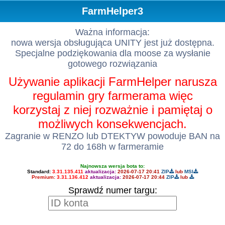
FarmHelper3
Ważna informacja:
nowa wersja obsługująca UNITY jest już dostępna.
Specjalne podziękowania dla moose za wysłanie
gotowego rozwiązania
Używanie aplikacji FarmHelper narusza
regulamin gry farmerama więc
korzystaj z niej rozważnie i pamiętaj o
możliwych konsekwencjach.
Zagranie w RENZO lub DTEKTYW powoduje BAN na
72 do 168h w farmeramie
Najnowsza wersja bota to:
Standard:
3.31.135.411
aktualizacja:
2026-07-17 20:41
ZIP
lub
MSI
Premium:
3.31.136.412
aktualizacja:
2026-07-17 20:44
ZIP
lub
Sprawdź numer targu: