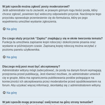
W jaki sposób można zgłosić posty moderatorowi?
Jeśli administrator na to zezwolił, w prawym górnym rogu treści posta, który
chcesz zgłosić, powinien być widoczny odpowiedni przycisk. Naciśnięcie tego
przycisku spowoduje przeniesienie cię do formularza, który po jego
wypełnieniu umożliwi wysłanie zgłoszenia.
Na górę
Do czego służy przycisk “Zapisz” znajdujący się w oknie tworzenia tematu?
Funkcja ta umożliwia zapisanie kopii roboczej i dokończenie pisania oraz
wysłanie w późniejszym czasie. Zapisaną kopię roboczą można wczytać z
poziomu panelu użytkownika.
Na górę
Dlaczego mój post musi być akceptowany?
Administrator witryny mógł zadecydować, że posty na danym forum wymagają
przejrzenia przed publikacją. Jest również możliwe, że administrator umieścił
cię w grupie, która ma ograniczenia publikowania postów polegające na
konieczności ich akceptowania przez moderatorów przed opublikowaniem na
forum. Aby uzyskać więcej informacji, skontaktuj się z administratorem witryny.
Na górę
W jaki sposób mogę przesunąć swój temat na górę strony tematów?