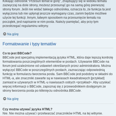
Klikając odnośnik “Przesuń temat w górę”, znajdujący się w widoku tematu
zazwyczaj na dole strony, możesz przesunąć go na samą górę pierwszej
strony forum. Jeśli nie widać takiego odnośnika, oznacza to, że funkcja ta jest
wyłączona lub nie upłynął jeszcze wymagany czas, zanim będzie możliwe
użycie tej funkcji. Innym, łatwym sposobem na przesunięcie tematu na
początek, jest napisanie w nim posta. Należy pamiętać, aby przy tym
przestrzegać regulaminu witryny.
Na górę
Formatowanie i typy tematów
Co to jest BBCode?
BBCode jest specjalną implementacją języka HTML, która daje lepszą kontrolę
formatowania poszczególnych elementów w postach. Używanie BBCode na
forum jest uzależnione od ustawień określanych przez administratora. Można
wyłączyć BBCode w poszczególnych postach, zaznaczając odpowiednią
funkcję w formularzu tworzenia posta. Sam BBCode jest podobny w składni do
HTML-a, ale znaczniki zawarte są w nawiasach kwadratowych [przykład]
zamiast w używanych w HTML-u nawiasach ostrych <przykład>. Aby uzyskać
więcej informacji o BBCode, zapoznaj się z przewodnikiem dostępnym ze
strony tworzenia posta po kliknięciu odnośnika
BBCode
.
Na górę
Czy można używać języka HTML?
Nie. Nie można używać i przetwarzać znaczników HTML na tej witrynie.