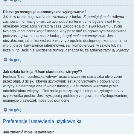
Dlaczego następuje automatyczne wylogowanie?
Jeżeli w czasie logowania nie zaznaczysz funkcji
Zapamiętaj mnie
, witryna
zachowa informację o tym, że twój pobyt na tej witrynie będzie trwał tylko
określony przez administratora czas. Zapobiega to niewłaściwemu użyciu
twojego konta przez kogoś innego. Aby pozostać zalogowanym/zalogowaną,
podczas logowania zaznacz funkcję
Loguj mnie automatycznie
. Jest to
niezalecane, jeżeli korzystasz z witryny z ogólnie dostępnego komputera, np.
w bibliotece, kawiarence internetowej, sali komputerowej w szkole lub na
uczelni itp. Jeśli nie widzisz tej funkcji, oznacza to, że administrator ją wyłączył.
Na górę
Jak działa funkcja “Usuń ciasteczka witryny”?
Funkcja “Usuń ciasteczka witryny” usuwa wszystkie ciasteczka utworzone
przez phpBB dzięki, którym użytkownik jest autoryzowany i logowany do
witryny. Dostarczają one również funkcję – jeśli została włączona przez
administratora witryny – śledzenia przeczytanych i nieprzeczytanych przez
użytkownika postów. Jeśli występują problemy z logowaniem/wylogowaniem,
usunięcie ciasteczek może być pomocne.
Na górę
Preferencje i ustawienia użytkownika
Jak zmienić moje ustawienia?