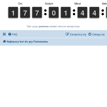
Tyle czasu
powinna
działać obecna wersja bota.
FAQ
Zarejestruj się
Zaloguj się
Najlepszy bot do gry Farmerama.