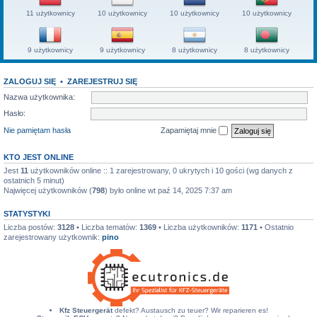
11 użytkownicy
10 użytkownicy
10 użytkownicy
10 użytkownicy
9 użytkownicy
9 użytkownicy
8 użytkownicy
8 użytkownicy
ZALOGUJ SIĘ
•
ZAREJESTRUJ SIĘ
Nazwa użytkownika:
Hasło:
Nie pamiętam hasła
Zapamiętaj mnie
KTO JEST ONLINE
Jest
11
użytkowników online :: 1 zarejestrowany, 0 ukrytych i 10 gości (wg danych z
ostatnich 5 minut)
Najwięcej użytkowników (
798
) było online wt paź 14, 2025 7:37 am
STATYSTYKI
Liczba postów:
3128
• Liczba tematów:
1369
• Liczba użytkowników:
1171
• Ostatnio
zarejestrowany użytkownik:
pino
Kfz Steuergerät
defekt? Austausch zu teuer? Wir reparieren es!