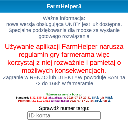
FarmHelper3
Ważna informacja:
nowa wersja obsługująca UNITY jest już dostępna.
Specjalne podziękowania dla moose za wysłanie
gotowego rozwiązania
Używanie aplikacji FarmHelper narusza
regulamin gry farmerama więc
korzystaj z niej rozważnie i pamiętaj o
możliwych konsekwencjach.
Zagranie w RENZO lub DTEKTYW powoduje BAN na
72 do 168h w farmeramie
Najnowsza wersja bota to:
Standard:
3.31.135.411
aktualizacja:
2026-07-17 20:41
ZIP
lub
MSI
Premium:
3.31.136.412
aktualizacja:
2026-07-17 20:44
ZIP
lub
Sprawdź numer targu: