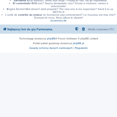
Sterownik ECU
zepsuty? Nowy zbyt drogi? Przyslij do nas, my go naprawimy!
El controlador ECU
roto? Nueva demasiado caro? Enviar a nosotros, vamos a
solucionarlo!
E
ngine
C
ontrol
U
nit doesn't work properly? The new one is too expensive? Send it to us.
We'll fix it!
L'unité de
contrôle du moteur
ne fonctionne pas correctement? Le nouveau est trop cher?
Envoyez-le nous. Nous allons le réparer!
ecutronics.de
Najlepszy bot do gry Farmerama.
Strefa czasowa
UTC
Technologię dostarcza
phpBB
® Forum Software © phpBB Limited
Polski pakiet językowy dostarcza
phpBB.pl
Zasady ochrony danych osobowych
|
Regulamin