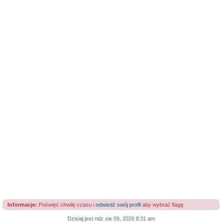
Informacje:
Poświęć chwilę czasu i
odwiedź swój profil
aby wybrać flagę.
Dzisiaj jest ndz sie 09, 2026 8:31 am