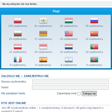
Na tej witrynie nie ma forów.
Flagi
133 użytkownicy
91 użytkownicy
36 użytkownicy
35 użytkownicy
25 użytkownicy
17 użytkownicy
16 użytkownicy
12 użytkownicy
11 użytkownicy
10 użytkownicy
10 użytkownicy
10 użytkownicy
9 użytkownicy
9 użytkownicy
8 użytkownicy
8 użytkownicy
ZALOGUJ SIĘ
•
ZAREJESTRUJ SIĘ
Nazwa użytkownika:
Hasło:
Nie pamiętam hasła
Zapamiętaj mnie
KTO JEST ONLINE
Jest
47
użytkowników online :: 1 zarejestrowany, 0 ukrytych i 46 gości (wg danych z
ostatnich 5 minut)