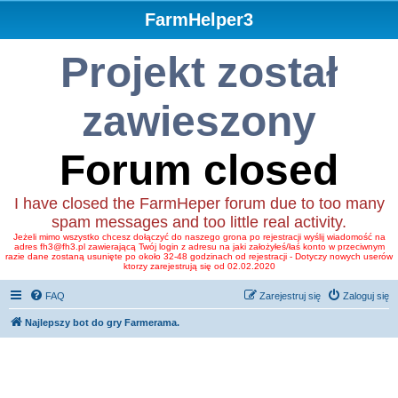
FarmHelper3
Projekt został
zawieszony
Forum closed
I have closed the FarmHeper forum due to too many
spam messages and too little real activity.
Jeżeli mimo wszystko chcesz dołączyć do naszego grona po rejestracji wyślij wiadomość na
adres fh3@fh3.pl zawierającą Twój login z adresu na jaki założyłeś/łaś konto w przeciwnym
razie dane zostaną usunięte po około 32-48 godzinach od rejestracji - Dotyczy nowych userów
ktorzy zarejestrują się od 02.02.2020
FAQ
Zarejestruj się
Zaloguj się
Najlepszy bot do gry Farmerama.