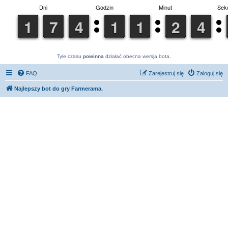
Tyle czasu
powinna
działać obecna wersja bota.
FAQ
Zarejestruj się
Zaloguj się
Najlepszy bot do gry Farmerama.