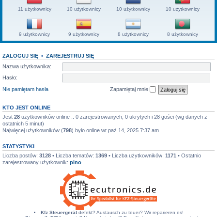
11 użytkownicy
10 użytkownicy
10 użytkownicy
10 użytkownicy
9 użytkownicy
9 użytkownicy
8 użytkownicy
8 użytkownicy
ZALOGUJ SIĘ
•
ZAREJESTRUJ SIĘ
Nazwa użytkownika:
Hasło:
Nie pamiętam hasła
Zapamiętaj mnie
KTO JEST ONLINE
Jest
28
użytkowników online :: 0 zarejestrowanych, 0 ukrytych i 28 gości (wg danych z
ostatnich 5 minut)
Najwięcej użytkowników (
798
) było online wt paź 14, 2025 7:37 am
STATYSTYKI
Liczba postów:
3128
• Liczba tematów:
1369
• Liczba użytkowników:
1171
• Ostatnio
zarejestrowany użytkownik:
pino
Kfz Steuergerät
defekt? Austausch zu teuer? Wir reparieren es!