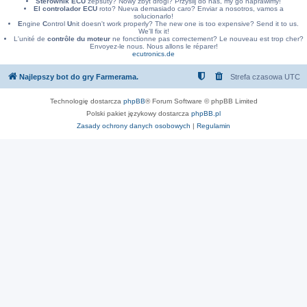
Sterownik ECU
zepsuty? Nowy zbyt drogi? Przyslij do nas, my go naprawimy!
El controlador ECU
roto? Nueva demasiado caro? Enviar a nosotros, vamos a
solucionarlo!
E
ngine
C
ontrol
U
nit doesn't work properly? The new one is too expensive? Send it to us.
We'll fix it!
L'unité de
contrôle du moteur
ne fonctionne pas correctement? Le nouveau est trop cher?
Envoyez-le nous. Nous allons le réparer!
ecutronics.de
Najlepszy bot do gry Farmerama.
Strefa czasowa
UTC
Technologię dostarcza
phpBB
® Forum Software © phpBB Limited
Polski pakiet językowy dostarcza
phpBB.pl
Zasady ochrony danych osobowych
|
Regulamin