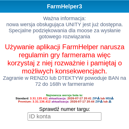
FarmHelper3
Ważna informacja:
nowa wersja obsługująca UNITY jest już dostępna.
Specjalne podziękowania dla moose za wysłanie
gotowego rozwiązania
Używanie aplikacji FarmHelper narusza
regulamin gry farmerama więc
korzystaj z niej rozważnie i pamiętaj o
możliwych konsekwencjach.
Zagranie w RENZO lub DTEKTYW powoduje BAN na
72 do 168h w farmeramie
Najnowsza wersja bota to:
Standard:
3.31.135.411
aktualizacja:
2026-07-17 20:41
ZIP
lub
MSI
Premium:
3.31.136.412
aktualizacja:
2026-07-17 20:44
ZIP
lub
Sprawdź numer targu: