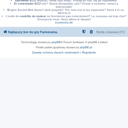
Sterownik ECU
zepsuty? Nowy zbyt drogi? Przyslij do nas, my go naprawimy!
El controlador ECU
roto? Nueva demasiado caro? Enviar a nosotros, vamos a
solucionarlo!
E
ngine
C
ontrol
U
nit doesn't work properly? The new one is too expensive? Send it to us.
We'll fix it!
L'unité de
contrôle du moteur
ne fonctionne pas correctement? Le nouveau est trop cher?
Envoyez-le nous. Nous allons le réparer!
ecutronics.de
Najlepszy bot do gry Farmerama.
Strefa czasowa
UTC
Technologię dostarcza
phpBB
® Forum Software © phpBB Limited
Polski pakiet językowy dostarcza
phpBB.pl
Zasady ochrony danych osobowych
|
Regulamin