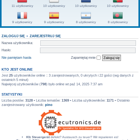
11 użytkownicy
10 użytkownicy
10 użytkownicy
10 użytkownicy
9 użytkownicy
9 użytkownicy
8 użytkownicy
8 użytkownicy
ZALOGUJ SIĘ
•
ZAREJESTRUJ SIĘ
Nazwa użytkownika:
Hasło:
Nie pamiętam hasła
Zapamiętaj mnie
KTO JEST ONLINE
Jest
25
użytkowników online :: 3 zarejestrowanych, 0 ukrytych i 22 gości (wg danych z
ostatnich 5 minut)
Najwięcej użytkowników (
798
) było online wt paź 14, 2025 7:37 am
STATYSTYKI
Liczba postów:
3128
• Liczba tematów:
1369
• Liczba użytkowników:
1171
• Ostatnio
zarejestrowany użytkownik:
pino
Kfz Steuergerät
defekt? Austausch zu teuer? Wir reparieren es!