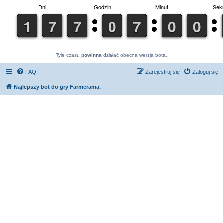
Tyle czasu
powinna
działać obecna wersja bota.
FAQ
Zarejestruj się
Zaloguj się
Najlepszy bot do gry Farmerama.