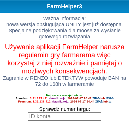
FarmHelper3
Ważna informacja:
nowa wersja obsługująca UNITY jest już dostępna.
Specjalne podziękowania dla moose za wysłanie
gotowego rozwiązania
Używanie aplikacji FarmHelper narusza
regulamin gry farmerama więc
korzystaj z niej rozważnie i pamiętaj o
możliwych konsekwencjach.
Zagranie w RENZO lub DTEKTYW powoduje BAN na
72 do 168h w farmeramie
Najnowsza wersja bota to:
Standard:
3.31.135.411
aktualizacja:
2026-07-17 20:41
ZIP
lub
MSI
Premium:
3.31.136.412
aktualizacja:
2026-07-17 20:44
ZIP
lub
Sprawdź numer targu: