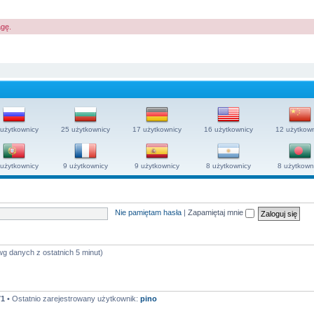
agę.
użytkownicy
25 użytkownicy
17 użytkownicy
16 użytkownicy
12 użytkown
użytkownicy
9 użytkownicy
9 użytkownicy
8 użytkownicy
8 użytkown
Nie pamiętam hasła
|
Zapamiętaj mnie
wg danych z ostatnich 5 minut)
71
• Ostatnio zarejestrowany użytkownik:
pino