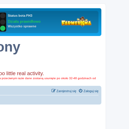
ony
ttle real activity.
o w przeciwnym razie dane zostaną usunięte po około 32-48 godzinach od
Zarejestruj się
Zaloguj się