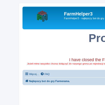
FarmHelper3
FarmHelper3 - najlepszy bot do gr
Pr
I have closed the 
Jeżeli mimo wszystko chcesz dołączyć do naszego grona po rejestracji 
Więcej…
FAQ
Najlepszy bot do gry Farmerama.