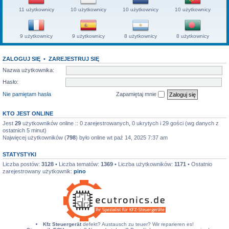
11 użytkownicy
10 użytkownicy
10 użytkownicy
10 użytkownicy
9 użytkownicy
9 użytkownicy
8 użytkownicy
8 użytkownicy
ZALOGUJ SIĘ
•
ZAREJESTRUJ SIĘ
Nazwa użytkownika:
Hasło:
Nie pamiętam hasła
Zapamiętaj mnie
KTO JEST ONLINE
Jest
29
użytkowników online :: 0 zarejestrowanych, 0 ukrytych i 29 gości (wg danych z
ostatnich 5 minut)
Najwięcej użytkowników (
798
) było online wt paź 14, 2025 7:37 am
STATYSTYKI
Liczba postów:
3128
• Liczba tematów:
1369
• Liczba użytkowników:
1171
• Ostatnio
zarejestrowany użytkownik:
pino
Kfz Steuergerät
defekt? Austausch zu teuer? Wir reparieren es!