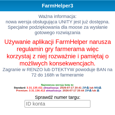
FarmHelper3
Ważna informacja:
nowa wersja obsługująca UNITY jest już dostępna.
Specjalne podziękowania dla moose za wysłanie
gotowego rozwiązania
Używanie aplikacji FarmHelper narusza
regulamin gry farmerama więc
korzystaj z niej rozważnie i pamiętaj o
możliwych konsekwencjach.
Zagranie w RENZO lub DTEKTYW powoduje BAN na
72 do 168h w farmeramie
Najnowsza wersja bota to:
Standard:
3.31.135.411
aktualizacja:
2026-07-17 20:41
ZIP
lub
MSI
Premium:
3.31.136.412
aktualizacja:
2026-07-17 20:44
ZIP
lub
Sprawdź numer targu: