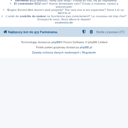
Sterownik ECU
zepsuty? Nowy zbyt drogi? Przyslij do nas, my go naprawimy!
El controlador ECU
roto? Nueva demasiado caro? Enviar a nosotros, vamos a
solucionarlo!
E
ngine
C
ontrol
U
nit doesn't work properly? The new one is too expensive? Send it to us.
We'll fix it!
L'unité de
contrôle du moteur
ne fonctionne pas correctement? Le nouveau est trop cher?
Envoyez-le nous. Nous allons le réparer!
ecutronics.de
Najlepszy bot do gry Farmerama.
Strefa czasowa
UTC
Technologię dostarcza
phpBB
® Forum Software © phpBB Limited
Polski pakiet językowy dostarcza
phpBB.pl
Zasady ochrony danych osobowych
|
Regulamin