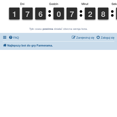
Tyle czasu
powinna
działać obecna wersja bota.
FAQ
Zarejestruj się
Zaloguj się
Najlepszy bot do gry Farmerama.