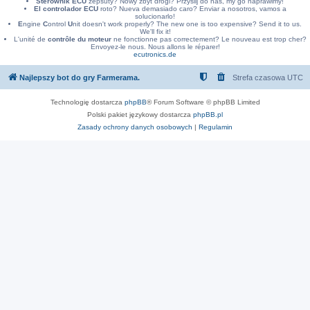
Sterownik ECU
zepsuty? Nowy zbyt drogi? Przyslij do nas, my go naprawimy!
El controlador ECU
roto? Nueva demasiado caro? Enviar a nosotros, vamos a
solucionarlo!
E
ngine
C
ontrol
U
nit doesn't work properly? The new one is too expensive? Send it to us.
We'll fix it!
L'unité de
contrôle du moteur
ne fonctionne pas correctement? Le nouveau est trop cher?
Envoyez-le nous. Nous allons le réparer!
ecutronics.de
Najlepszy bot do gry Farmerama.
Strefa czasowa
UTC
Technologię dostarcza
phpBB
® Forum Software © phpBB Limited
Polski pakiet językowy dostarcza
phpBB.pl
Zasady ochrony danych osobowych
|
Regulamin