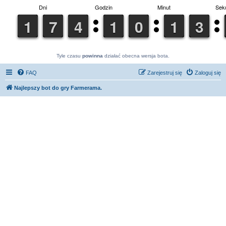
Tyle czasu
powinna
działać obecna wersja bota.
FAQ
Zarejestruj się
Zaloguj się
Najlepszy bot do gry Farmerama.