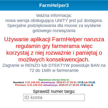
FarmHelper3
Ważna informacja:
nowa wersja obsługująca UNITY jest już dostępna.
Specjalne podziękowania dla moose za wysłanie
gotowego rozwiązania
Używanie aplikacji FarmHelper narusza
regulamin gry farmerama więc
korzystaj z niej rozważnie i pamiętaj o
możliwych konsekwencjach.
Zagranie w RENZO lub DTEKTYW powoduje BAN na
72 do 168h w farmeramie
Najnowsza wersja bota to:
Standard:
3.31.135.411
aktualizacja:
2026-07-17 20:41
ZIP
lub
MSI
Premium:
3.31.136.412
aktualizacja:
2026-07-17 20:44
ZIP
lub
Sprawdź numer targu: