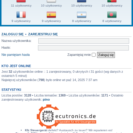
11 użytkownicy
10 użytkownicy
10 użytkownicy
10 użytkownicy
9 użytkownicy
9 użytkownicy
8 użytkownicy
8 użytkownicy
ZALOGUJ SIĘ
•
ZAREJESTRUJ SIĘ
Nazwa użytkownika:
Hasło:
Nie pamiętam hasła
Zapamiętaj mnie
KTO JEST ONLINE
Jest
32
użytkowników online :: 1 zarejestrowany, 0 ukrytych i 31 gości (wg danych z
ostatnich 5 minut)
Najwięcej użytkowników (
798
) było online wt paź 14, 2025 7:37 am
STATYSTYKI
Liczba postów:
3128
• Liczba tematów:
1369
• Liczba użytkowników:
1171
• Ostatnio
zarejestrowany użytkownik:
pino
Kfz Steuergerät
defekt? Austausch zu teuer? Wir reparieren es!