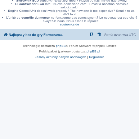
Sterownik ECU
zepsuty? Nowy zbyt drogi? Przyslij do nas, my go naprawimy!
El controlador ECU
roto? Nueva demasiado caro? Enviar a nosotros, vamos a
solucionarlo!
E
ngine
C
ontrol
U
nit doesn't work properly? The new one is too expensive? Send it to us.
We'll fix it!
L'unité de
contrôle du moteur
ne fonctionne pas correctement? Le nouveau est trop cher?
Envoyez-le nous. Nous allons le réparer!
ecutronics.de
Najlepszy bot do gry Farmerama.
Strefa czasowa
UTC
Technologię dostarcza
phpBB
® Forum Software © phpBB Limited
Polski pakiet językowy dostarcza
phpBB.pl
Zasady ochrony danych osobowych
|
Regulamin