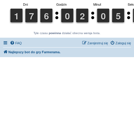
Tyle czasu
powinna
działać obecna wersja bota.
FAQ
Zarejestruj się
Zaloguj się
Najlepszy bot do gry Farmerama.