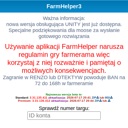
FarmHelper3
Ważna informacja:
nowa wersja obsługująca UNITY jest już dostępna.
Specjalne podziękowania dla moose za wysłanie
gotowego rozwiązania
Używanie aplikacji FarmHelper narusza
regulamin gry farmerama więc
korzystaj z niej rozważnie i pamiętaj o
możliwych konsekwencjach.
Zagranie w RENZO lub DTEKTYW powoduje BAN na
72 do 168h w farmeramie
Najnowsza wersja bota to:
Standard:
3.31.135.411
aktualizacja:
2026-07-17 20:41
ZIP
lub
MSI
Premium:
3.31.136.412
aktualizacja:
2026-07-17 20:44
ZIP
lub
Sprawdź numer targu: