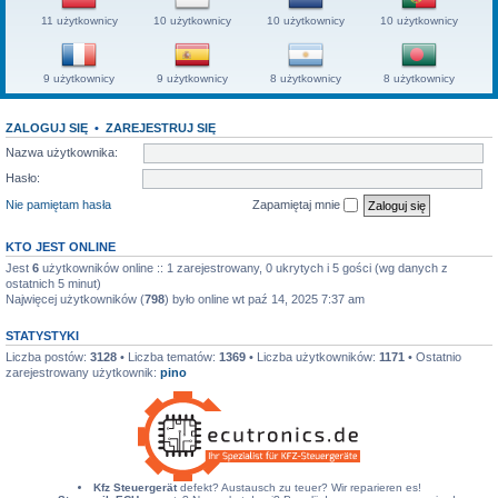
11 użytkownicy
10 użytkownicy
10 użytkownicy
10 użytkownicy
9 użytkownicy
9 użytkownicy
8 użytkownicy
8 użytkownicy
ZALOGUJ SIĘ
•
ZAREJESTRUJ SIĘ
Nazwa użytkownika:
Hasło:
Nie pamiętam hasła
Zapamiętaj mnie
KTO JEST ONLINE
Jest
6
użytkowników online :: 1 zarejestrowany, 0 ukrytych i 5 gości (wg danych z
ostatnich 5 minut)
Najwięcej użytkowników (
798
) było online wt paź 14, 2025 7:37 am
STATYSTYKI
Liczba postów:
3128
• Liczba tematów:
1369
• Liczba użytkowników:
1171
• Ostatnio
zarejestrowany użytkownik:
pino
Kfz Steuergerät
defekt? Austausch zu teuer? Wir reparieren es!