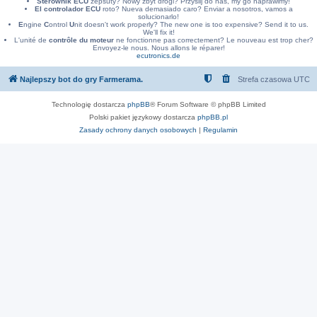
Sterownik ECU
zepsuty? Nowy zbyt drogi? Przyslij do nas, my go naprawimy!
El controlador ECU
roto? Nueva demasiado caro? Enviar a nosotros, vamos a
solucionarlo!
E
ngine
C
ontrol
U
nit doesn't work properly? The new one is too expensive? Send it to us.
We'll fix it!
L'unité de
contrôle du moteur
ne fonctionne pas correctement? Le nouveau est trop cher?
Envoyez-le nous. Nous allons le réparer!
ecutronics.de
Najlepszy bot do gry Farmerama.
Strefa czasowa
UTC
Technologię dostarcza
phpBB
® Forum Software © phpBB Limited
Polski pakiet językowy dostarcza
phpBB.pl
Zasady ochrony danych osobowych
|
Regulamin