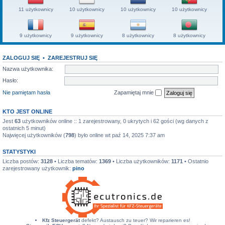
11 użytkownicy
10 użytkownicy
10 użytkownicy
10 użytkownicy
9 użytkownicy
9 użytkownicy
8 użytkownicy
8 użytkownicy
ZALOGUJ SIĘ
•
ZAREJESTRUJ SIĘ
Nazwa użytkownika:
Hasło:
Nie pamiętam hasła
Zapamiętaj mnie
KTO JEST ONLINE
Jest
63
użytkowników online :: 1 zarejestrowany, 0 ukrytych i 62 gości (wg danych z
ostatnich 5 minut)
Najwięcej użytkowników (
798
) było online wt paź 14, 2025 7:37 am
STATYSTYKI
Liczba postów:
3128
• Liczba tematów:
1369
• Liczba użytkowników:
1171
• Ostatnio
zarejestrowany użytkownik:
pino
Kfz Steuergerät
defekt? Austausch zu teuer? Wir reparieren es!