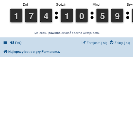
Tyle czasu
powinna
działać obecna wersja bota.
FAQ
Zarejestruj się
Zaloguj się
Najlepszy bot do gry Farmerama.