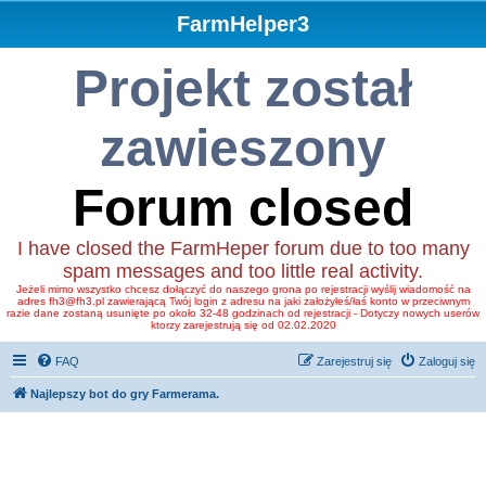
FarmHelper3
Projekt został
zawieszony
Forum closed
I have closed the FarmHeper forum due to too many
spam messages and too little real activity.
Jeżeli mimo wszystko chcesz dołączyć do naszego grona po rejestracji wyślij wiadomość na
adres fh3@fh3.pl zawierającą Twój login z adresu na jaki założyłeś/łaś konto w przeciwnym
razie dane zostaną usunięte po około 32-48 godzinach od rejestracji - Dotyczy nowych userów
ktorzy zarejestrują się od 02.02.2020
FAQ
Zarejestruj się
Zaloguj się
Najlepszy bot do gry Farmerama.