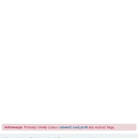
Informacje:
Poświęć chwilę czasu i
odwiedź swój profil
aby wybrać flagę.