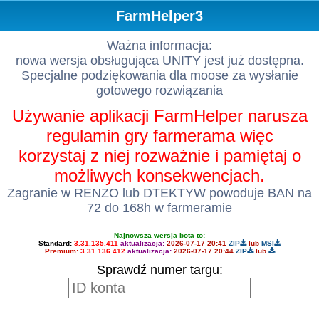
FarmHelper3
Ważna informacja:
nowa wersja obsługująca UNITY jest już dostępna.
Specjalne podziękowania dla moose za wysłanie
gotowego rozwiązania
Używanie aplikacji FarmHelper narusza
regulamin gry farmerama więc
korzystaj z niej rozważnie i pamiętaj o
możliwych konsekwencjach.
Zagranie w RENZO lub DTEKTYW powoduje BAN na
72 do 168h w farmeramie
Najnowsza wersja bota to:
Standard:
3.31.135.411
aktualizacja:
2026-07-17 20:41
ZIP
lub
MSI
Premium:
3.31.136.412
aktualizacja:
2026-07-17 20:44
ZIP
lub
Sprawdź numer targu: