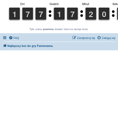
Tyle czasu
powinna
działać obecna wersja bota.
FAQ
Zarejestruj się
Zaloguj się
Najlepszy bot do gry Farmerama.