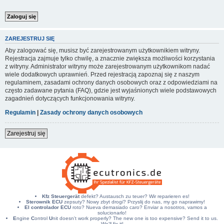
ZAREJESTRUJ SIĘ
Aby zalogować się, musisz być zarejestrowanym użytkownikiem witryny.
Rejestracja zajmuje tylko chwilę, a znacznie zwiększa możliwości korzystania
z witryny. Administrator witryny może zarejestrowanym użytkownikom nadać
wiele dodatkowych uprawnień. Przed rejestracją zapoznaj się z naszym
regulaminem, zasadami ochrony danych osobowych oraz z odpowiedziami na
często zadawane pytania (FAQ), gdzie jest wyjaśnionych wiele podstawowych
zagadnień dotyczących funkcjonowania witryny.
Regulamin
|
Zasady ochrony danych osobowych
Zarejestruj się
Kfz Steuergerät
defekt? Austausch zu teuer? Wir reparieren es!
Sterownik ECU
zepsuty? Nowy zbyt drogi? Przyslij do nas, my go naprawimy!
El controlador ECU
roto? Nueva demasiado caro? Enviar a nosotros, vamos a
solucionarlo!
E
ngine
C
ontrol
U
nit doesn't work properly? The new one is too expensive? Send it to us.
We'll fix it!