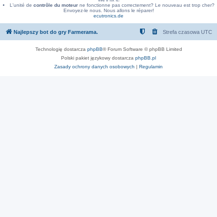
L'unité de
contrôle du moteur
ne fonctionne pas correctement? Le nouveau est trop cher?
Envoyez-le nous. Nous allons le réparer!
ecutronics.de
Najlepszy bot do gry Farmerama.
Strefa czasowa
UTC
Technologię dostarcza
phpBB
® Forum Software © phpBB Limited
Polski pakiet językowy dostarcza
phpBB.pl
Zasady ochrony danych osobowych
|
Regulamin