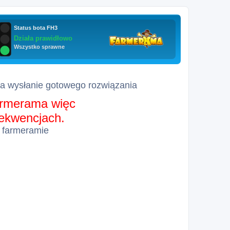
za wysłanie gotowego rozwiązania
farmerama więc
sekwencjach.
 farmeramie