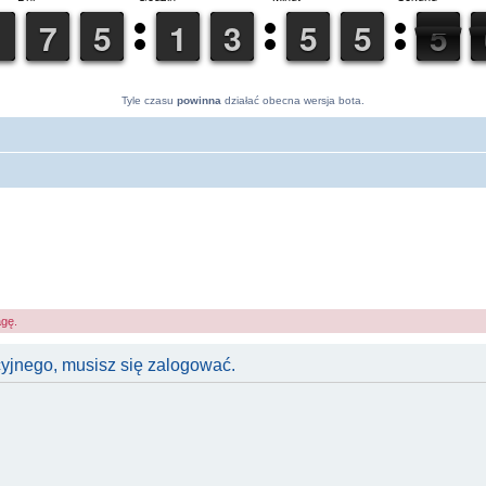
Tyle czasu
powinna
działać obecna wersja bota.
agę.
cyjnego, musisz się zalogować.