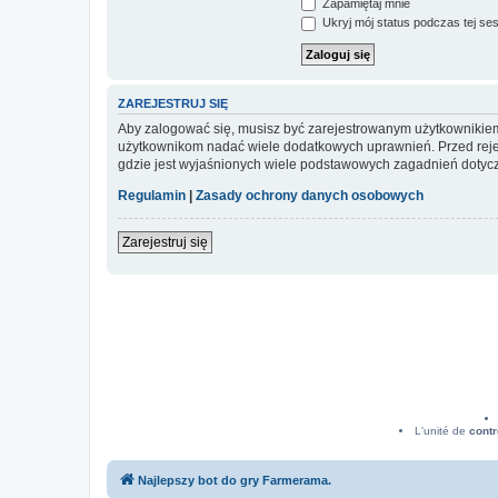
Zapamiętaj mnie
Ukryj mój status podczas tej ses
ZAREJESTRUJ SIĘ
Aby zalogować się, musisz być zarejestrowanym użytkownikiem w
użytkownikom nadać wiele dodatkowych uprawnień. Przed reje
gdzie jest wyjaśnionych wiele podstawowych zagadnień dotycz
Regulamin
|
Zasady ochrony danych osobowych
Zarejestruj się
L'unité de
contr
Najlepszy bot do gry Farmerama.