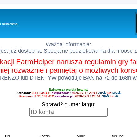
y Farmerama.
Ważna informacja:
est już dostępna. Specjalne podziękowania dla moose 
kacji FarmHelper narusza regulamin gry 
 niej rozważnie i pamiętaj o możliwych kon
 RENZO lub DTEKTYW powoduje BAN na 72 do 168h w
Najnowsza wersja bota to:
Standard:
3.31.135.411
aktualizacja:
2026-07-17 20:41
ZIP
lub
MSI
Premium:
3.31.136.412
aktualizacja:
2026-07-17 20:44
ZIP
lub
Sprawdź numer targu: