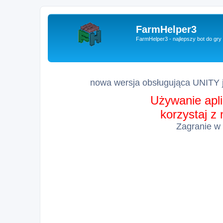
FarmHelper3
FarmHelper3 - najlepszy bot do gr
nowa wersja obsługująca UNITY j
Używanie apli
korzystaj z
Zagranie w