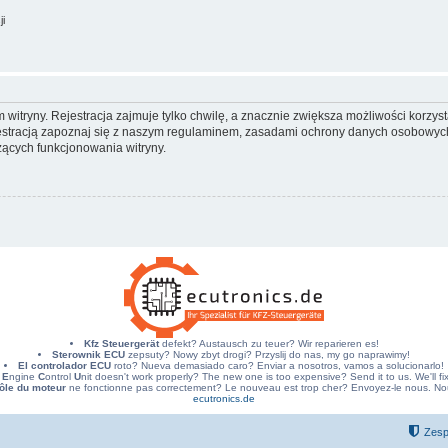
ji
itryny. Rejestracja zajmuje tylko chwilę, a znacznie zwiększa możliwości korzyst
stracją zapoznaj się z naszym regulaminem, zasadami ochrony danych osobowych
ących funkcjonowania witryny.
Kfz Steuergerät
defekt? Austausch zu teuer? Wir reparieren es!
Sterownik ECU
zepsuty? Nowy zbyt drogi? Przyslij do nas, my go naprawimy!
El controlador ECU
roto? Nueva demasiado caro? Enviar a nosotros, vamos a solucionarlo!
E
ngine
C
ontrol
U
nit doesn't work properly? The new one is too expensive? Send it to us. We'll fix 
ôle du moteur
ne fonctionne pas correctement? Le nouveau est trop cher? Envoyez-le nous. Nous
ecutronics.de
Zesp