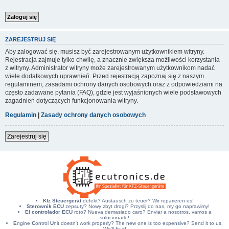
ZAREJESTRUJ SIĘ
Aby zalogować się, musisz być zarejestrowanym użytkownikiem witryny.
Rejestracja zajmuje tylko chwilę, a znacznie zwiększa możliwości korzystania
z witryny. Administrator witryny może zarejestrowanym użytkownikom nadać
wiele dodatkowych uprawnień. Przed rejestracją zapoznaj się z naszym
regulaminem, zasadami ochrony danych osobowych oraz z odpowiedziami na
często zadawane pytania (FAQ), gdzie jest wyjaśnionych wiele podstawowych
zagadnień dotyczących funkcjonowania witryny.
Regulamin
|
Zasady ochrony danych osobowych
Zarejestruj się
Kfz Steuergerät
defekt? Austausch zu teuer? Wir reparieren es!
Sterownik ECU
zepsuty? Nowy zbyt drogi? Przyslij do nas, my go naprawimy!
El controlador ECU
roto? Nueva demasiado caro? Enviar a nosotros, vamos a
solucionarlo!
E
ngine
C
ontrol
U
nit doesn't work properly? The new one is too expensive? Send it to us.
We'll fix it!