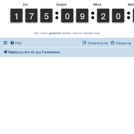
Tyle czasu
powinna
działać obecna wersja bota.
FAQ
Zarejestruj się
Zaloguj się
Najlepszy bot do gry Farmerama.