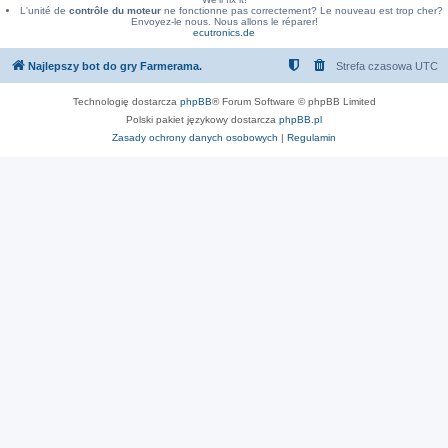
L'unité de
contrôle du moteur
ne fonctionne pas correctement? Le nouveau est trop cher?
Envoyez-le nous. Nous allons le réparer!
ecutronics.de
Najlepszy bot do gry Farmerama.
Strefa czasowa
UTC
Technologię dostarcza
phpBB
® Forum Software © phpBB Limited
Polski pakiet językowy dostarcza
phpBB.pl
Zasady ochrony danych osobowych
|
Regulamin