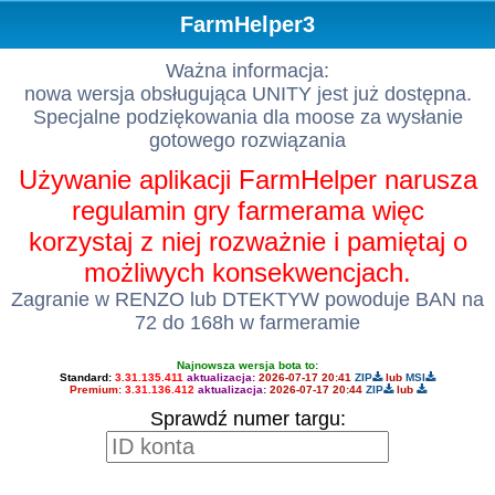
FarmHelper3
Ważna informacja:
nowa wersja obsługująca UNITY jest już dostępna.
Specjalne podziękowania dla moose za wysłanie
gotowego rozwiązania
Używanie aplikacji FarmHelper narusza
regulamin gry farmerama więc
korzystaj z niej rozważnie i pamiętaj o
możliwych konsekwencjach.
Zagranie w RENZO lub DTEKTYW powoduje BAN na
72 do 168h w farmeramie
Najnowsza wersja bota to:
Standard:
3.31.135.411
aktualizacja:
2026-07-17 20:41
ZIP
lub
MSI
Premium:
3.31.136.412
aktualizacja:
2026-07-17 20:44
ZIP
lub
Sprawdź numer targu: