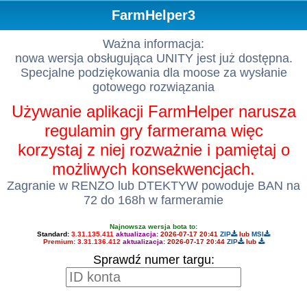
FarmHelper3
Ważna informacja:
nowa wersja obsługująca UNITY jest już dostępna.
Specjalne podziękowania dla moose za wysłanie
gotowego rozwiązania
Używanie aplikacji FarmHelper narusza
regulamin gry farmerama więc
korzystaj z niej rozważnie i pamiętaj o
możliwych konsekwencjach.
Zagranie w RENZO lub DTEKTYW powoduje BAN na
72 do 168h w farmeramie
Najnowsza wersja bota to:
Standard:
3.31.135.411
aktualizacja:
2026-07-17 20:41
ZIP
lub
MSI
Premium:
3.31.136.412
aktualizacja:
2026-07-17 20:44
ZIP
lub
Sprawdź numer targu: