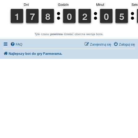
Tyle czasu
powinna
działać obecna wersja bota.
FAQ
Zarejestruj się
Zaloguj się
Najlepszy bot do gry Farmerama.