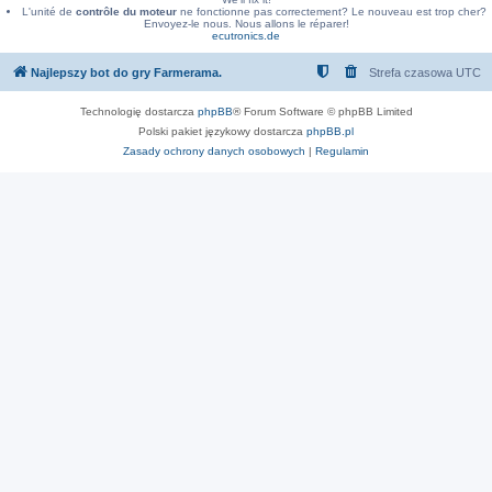
L'unité de
contrôle du moteur
ne fonctionne pas correctement? Le nouveau est trop cher?
Envoyez-le nous. Nous allons le réparer!
ecutronics.de
Najlepszy bot do gry Farmerama.
Strefa czasowa
UTC
Technologię dostarcza
phpBB
® Forum Software © phpBB Limited
Polski pakiet językowy dostarcza
phpBB.pl
Zasady ochrony danych osobowych
|
Regulamin