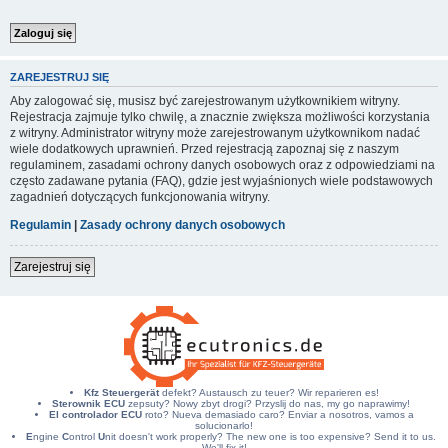
ZAREJESTRUJ SIĘ
Aby zalogować się, musisz być zarejestrowanym użytkownikiem witryny.
Rejestracja zajmuje tylko chwilę, a znacznie zwiększa możliwości korzystania
z witryny. Administrator witryny może zarejestrowanym użytkownikom nadać
wiele dodatkowych uprawnień. Przed rejestracją zapoznaj się z naszym
regulaminem, zasadami ochrony danych osobowych oraz z odpowiedziami na
często zadawane pytania (FAQ), gdzie jest wyjaśnionych wiele podstawowych
zagadnień dotyczących funkcjonowania witryny.
Regulamin
|
Zasady ochrony danych osobowych
Zarejestruj się
Kfz Steuergerät
defekt? Austausch zu teuer? Wir reparieren es!
Sterownik ECU
zepsuty? Nowy zbyt drogi? Przyslij do nas, my go naprawimy!
El controlador ECU
roto? Nueva demasiado caro? Enviar a nosotros, vamos a
solucionarlo!
E
ngine
C
ontrol
U
nit doesn't work properly? The new one is too expensive? Send it to us.
We'll fix it!