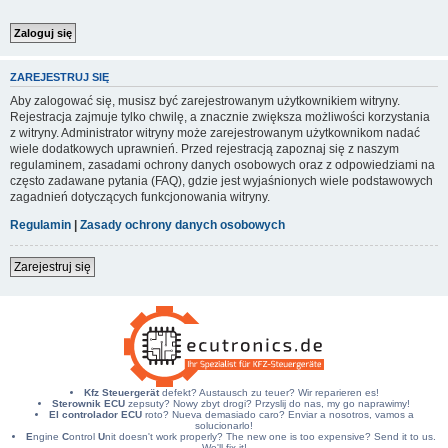
ZAREJESTRUJ SIĘ
Aby zalogować się, musisz być zarejestrowanym użytkownikiem witryny.
Rejestracja zajmuje tylko chwilę, a znacznie zwiększa możliwości korzystania
z witryny. Administrator witryny może zarejestrowanym użytkownikom nadać
wiele dodatkowych uprawnień. Przed rejestracją zapoznaj się z naszym
regulaminem, zasadami ochrony danych osobowych oraz z odpowiedziami na
często zadawane pytania (FAQ), gdzie jest wyjaśnionych wiele podstawowych
zagadnień dotyczących funkcjonowania witryny.
Regulamin
|
Zasady ochrony danych osobowych
Zarejestruj się
Kfz Steuergerät
defekt? Austausch zu teuer? Wir reparieren es!
Sterownik ECU
zepsuty? Nowy zbyt drogi? Przyslij do nas, my go naprawimy!
El controlador ECU
roto? Nueva demasiado caro? Enviar a nosotros, vamos a
solucionarlo!
E
ngine
C
ontrol
U
nit doesn't work properly? The new one is too expensive? Send it to us.
We'll fix it!