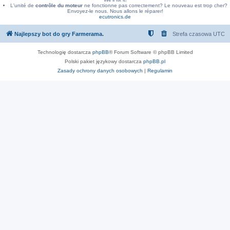
L'unité de
contrôle du moteur
ne fonctionne pas correctement? Le nouveau est trop cher?
Envoyez-le nous. Nous allons le réparer!
ecutronics.de
Najlepszy bot do gry Farmerama.
Strefa czasowa
UTC
Technologię dostarcza
phpBB
® Forum Software © phpBB Limited
Polski pakiet językowy dostarcza
phpBB.pl
Zasady ochrony danych osobowych
|
Regulamin