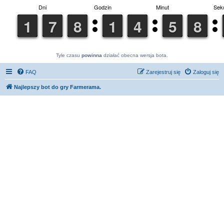
Tyle czasu
powinna
działać obecna wersja bota.
FAQ
Zarejestruj się
Zaloguj się
Najlepszy bot do gry Farmerama.