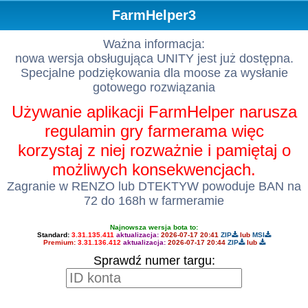
FarmHelper3
Ważna informacja:
nowa wersja obsługująca UNITY jest już dostępna.
Specjalne podziękowania dla moose za wysłanie
gotowego rozwiązania
Używanie aplikacji FarmHelper narusza
regulamin gry farmerama więc
korzystaj z niej rozważnie i pamiętaj o
możliwych konsekwencjach.
Zagranie w RENZO lub DTEKTYW powoduje BAN na
72 do 168h w farmeramie
Najnowsza wersja bota to:
Standard:
3.31.135.411
aktualizacja:
2026-07-17 20:41
ZIP
lub
MSI
Premium:
3.31.136.412
aktualizacja:
2026-07-17 20:44
ZIP
lub
Sprawdź numer targu: