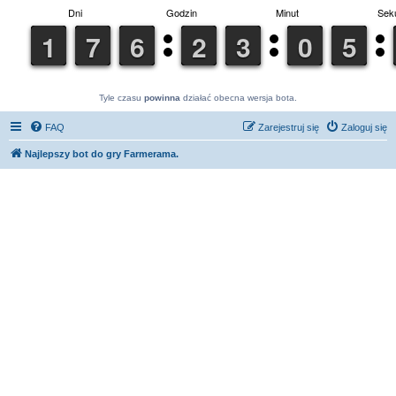
Tyle czasu
powinna
działać obecna wersja bota.
FAQ
Zarejestruj się
Zaloguj się
Najlepszy bot do gry Farmerama.