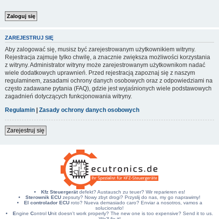
ZAREJESTRUJ SIĘ
Aby zalogować się, musisz być zarejestrowanym użytkownikiem witryny.
Rejestracja zajmuje tylko chwilę, a znacznie zwiększa możliwości korzystania
z witryny. Administrator witryny może zarejestrowanym użytkownikom nadać
wiele dodatkowych uprawnień. Przed rejestracją zapoznaj się z naszym
regulaminem, zasadami ochrony danych osobowych oraz z odpowiedziami na
często zadawane pytania (FAQ), gdzie jest wyjaśnionych wiele podstawowych
zagadnień dotyczących funkcjonowania witryny.
Regulamin
|
Zasady ochrony danych osobowych
Zarejestruj się
Kfz Steuergerät
defekt? Austausch zu teuer? Wir reparieren es!
Sterownik ECU
zepsuty? Nowy zbyt drogi? Przyslij do nas, my go naprawimy!
El controlador ECU
roto? Nueva demasiado caro? Enviar a nosotros, vamos a
solucionarlo!
E
ngine
C
ontrol
U
nit doesn't work properly? The new one is too expensive? Send it to us.
We'll fix it!