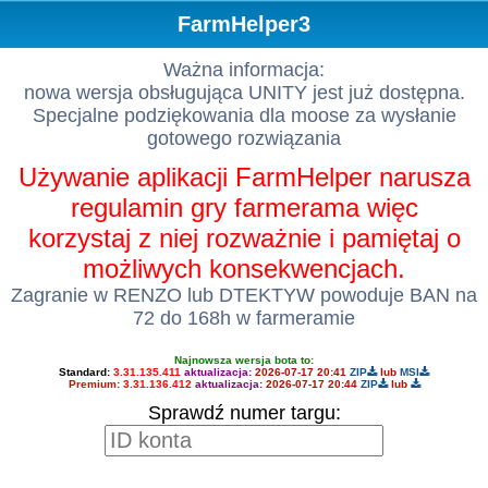
FarmHelper3
Ważna informacja:
nowa wersja obsługująca UNITY jest już dostępna.
Specjalne podziękowania dla moose za wysłanie
gotowego rozwiązania
Używanie aplikacji FarmHelper narusza
regulamin gry farmerama więc
korzystaj z niej rozważnie i pamiętaj o
możliwych konsekwencjach.
Zagranie w RENZO lub DTEKTYW powoduje BAN na
72 do 168h w farmeramie
Najnowsza wersja bota to:
Standard:
3.31.135.411
aktualizacja:
2026-07-17 20:41
ZIP
lub
MSI
Premium:
3.31.136.412
aktualizacja:
2026-07-17 20:44
ZIP
lub
Sprawdź numer targu: