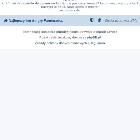
L'unité de
contrôle du moteur
ne fonctionne pas correctement? Le nouveau est trop cher?
Envoyez-le nous. Nous allons le réparer!
ecutronics.de
Najlepszy bot do gry Farmerama.
Strefa czasowa
UTC
Technologię dostarcza
phpBB
® Forum Software © phpBB Limited
Polski pakiet językowy dostarcza
phpBB.pl
Zasady ochrony danych osobowych
|
Regulamin