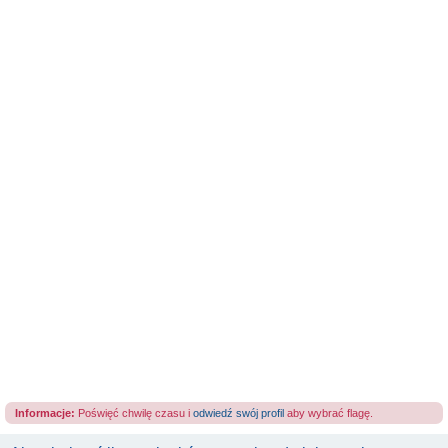
Informacje:
Poświęć chwilę czasu i
odwiedź swój profil
aby wybrać flagę.