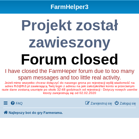
FarmHelper3
Projekt został
zawieszony
Forum closed
I have closed the FarmHeper forum due to too many
spam messages and too little real activity.
Jeżeli mimo wszystko chcesz dołączyć do naszego grona po rejestracji wyślij wiadomość na
adres fh3@fh3.pl zawierającą Twój login z adresu na jaki założyłeś/łaś konto w przeciwnym
razie dane zostaną usunięte po około 32-48 godzinach od rejestracji - Dotyczy nowych userów
ktorzy zarejestrują się od 02.02.2020
FAQ
Zarejestruj się
Zaloguj się
Najlepszy bot do gry Farmerama.