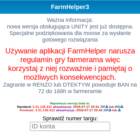
FarmHelper3
Ważna informacja:
nowa wersja obsługująca UNITY jest już dostępna.
Specjalne podziękowania dla moose za wysłanie
gotowego rozwiązania
Używanie aplikacji FarmHelper narusza
regulamin gry farmerama więc
korzystaj z niej rozważnie i pamiętaj o
możliwych konsekwencjach.
Zagranie w RENZO lub DTEKTYW powoduje BAN na
72 do 168h w farmeramie
Najnowsza wersja bota to:
Standard:
3.31.135.411
aktualizacja:
2026-07-17 20:41
ZIP
lub
MSI
Premium:
3.31.136.412
aktualizacja:
2026-07-17 20:44
ZIP
lub
Sprawdź numer targu: