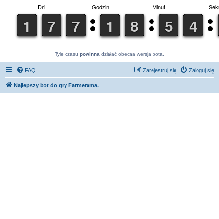
Tyle czasu
powinna
działać obecna wersja bota.
FAQ
Zarejestruj się
Zaloguj się
Najlepszy bot do gry Farmerama.