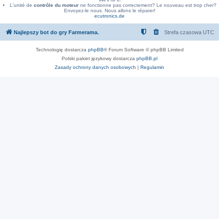
L'unité de
contrôle du moteur
ne fonctionne pas correctement? Le nouveau est trop cher?
Envoyez-le nous. Nous allons le réparer!
ecutronics.de
Najlepszy bot do gry Farmerama.
Strefa czasowa
UTC
Technologię dostarcza
phpBB
® Forum Software © phpBB Limited
Polski pakiet językowy dostarcza
phpBB.pl
Zasady ochrony danych osobowych
|
Regulamin