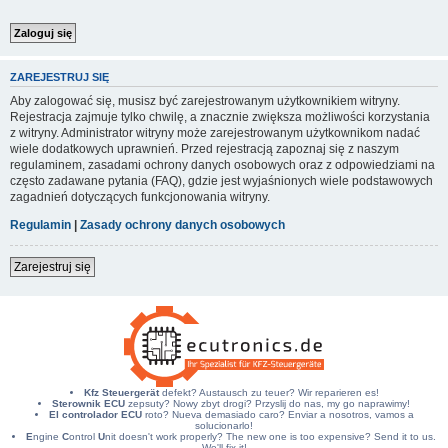
ZAREJESTRUJ SIĘ
Aby zalogować się, musisz być zarejestrowanym użytkownikiem witryny.
Rejestracja zajmuje tylko chwilę, a znacznie zwiększa możliwości korzystania
z witryny. Administrator witryny może zarejestrowanym użytkownikom nadać
wiele dodatkowych uprawnień. Przed rejestracją zapoznaj się z naszym
regulaminem, zasadami ochrony danych osobowych oraz z odpowiedziami na
często zadawane pytania (FAQ), gdzie jest wyjaśnionych wiele podstawowych
zagadnień dotyczących funkcjonowania witryny.
Regulamin
|
Zasady ochrony danych osobowych
Zarejestruj się
Kfz Steuergerät
defekt? Austausch zu teuer? Wir reparieren es!
Sterownik ECU
zepsuty? Nowy zbyt drogi? Przyslij do nas, my go naprawimy!
El controlador ECU
roto? Nueva demasiado caro? Enviar a nosotros, vamos a
solucionarlo!
E
ngine
C
ontrol
U
nit doesn't work properly? The new one is too expensive? Send it to us.
We'll fix it!