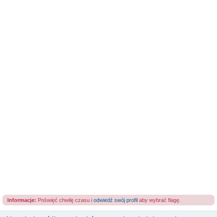
Informacje:
Poświęć chwilę czasu i
odwiedź swój profil
aby wybrać flagę.