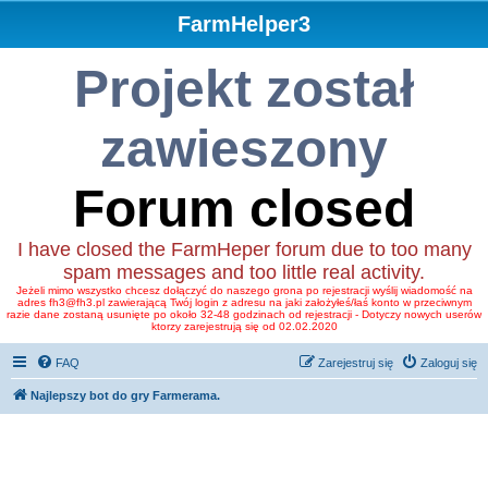
FarmHelper3
Projekt został
zawieszony
Forum closed
I have closed the FarmHeper forum due to too many
spam messages and too little real activity.
Jeżeli mimo wszystko chcesz dołączyć do naszego grona po rejestracji wyślij wiadomość na
adres fh3@fh3.pl zawierającą Twój login z adresu na jaki założyłeś/łaś konto w przeciwnym
razie dane zostaną usunięte po około 32-48 godzinach od rejestracji - Dotyczy nowych userów
ktorzy zarejestrują się od 02.02.2020
FAQ
Zarejestruj się
Zaloguj się
Najlepszy bot do gry Farmerama.