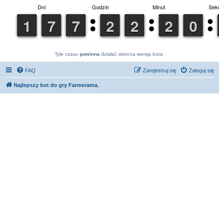
Tyle czasu
powinna
działać obecna wersja bota.
FAQ
Zarejestruj się
Zaloguj się
Najlepszy bot do gry Farmerama.