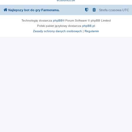
ecutronics.de
Najlepszy bot do gry Farmerama.
Strefa czasowa
UTC
Technologię dostarcza
phpBB
® Forum Software © phpBB Limited
Polski pakiet językowy dostarcza
phpBB.pl
Zasady ochrony danych osobowych
|
Regulamin