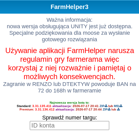
FarmHelper3
Ważna informacja:
nowa wersja obsługująca UNITY jest już dostępna.
Specjalne podziękowania dla moose za wysłanie
gotowego rozwiązania
Używanie aplikacji FarmHelper narusza
regulamin gry farmerama więc
korzystaj z niej rozważnie i pamiętaj o
możliwych konsekwencjach.
Zagranie w RENZO lub DTEKTYW powoduje BAN na
72 do 168h w farmeramie
Najnowsza wersja bota to:
Standard:
3.31.135.411
aktualizacja:
2026-07-17 20:41
ZIP
lub
MSI
Premium:
3.31.136.412
aktualizacja:
2026-07-17 20:44
ZIP
lub
Sprawdź numer targu: