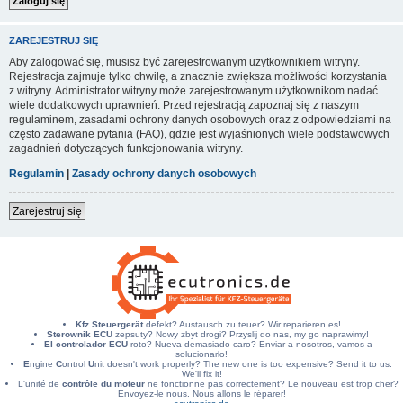
ZAREJESTRUJ SIĘ
Aby zalogować się, musisz być zarejestrowanym użytkownikiem witryny.
Rejestracja zajmuje tylko chwilę, a znacznie zwiększa możliwości korzystania
z witryny. Administrator witryny może zarejestrowanym użytkownikom nadać
wiele dodatkowych uprawnień. Przed rejestracją zapoznaj się z naszym
regulaminem, zasadami ochrony danych osobowych oraz z odpowiedziami na
często zadawane pytania (FAQ), gdzie jest wyjaśnionych wiele podstawowych
zagadnień dotyczących funkcjonowania witryny.
Regulamin
|
Zasady ochrony danych osobowych
Zarejestruj się
Kfz Steuergerät
defekt? Austausch zu teuer? Wir reparieren es!
Sterownik ECU
zepsuty? Nowy zbyt drogi? Przyslij do nas, my go naprawimy!
El controlador ECU
roto? Nueva demasiado caro? Enviar a nosotros, vamos a
solucionarlo!
E
ngine
C
ontrol
U
nit doesn't work properly? The new one is too expensive? Send it to us.
We'll fix it!
L'unité de
contrôle du moteur
ne fonctionne pas correctement? Le nouveau est trop cher?
Envoyez-le nous. Nous allons le réparer!