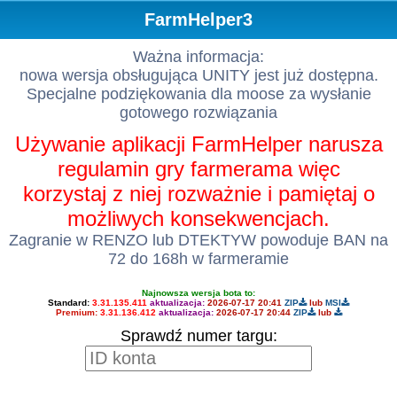
FarmHelper3
Ważna informacja:
nowa wersja obsługująca UNITY jest już dostępna.
Specjalne podziękowania dla moose za wysłanie
gotowego rozwiązania
Używanie aplikacji FarmHelper narusza
regulamin gry farmerama więc
korzystaj z niej rozważnie i pamiętaj o
możliwych konsekwencjach.
Zagranie w RENZO lub DTEKTYW powoduje BAN na
72 do 168h w farmeramie
Najnowsza wersja bota to:
Standard:
3.31.135.411
aktualizacja:
2026-07-17 20:41
ZIP
lub
MSI
Premium:
3.31.136.412
aktualizacja:
2026-07-17 20:44
ZIP
lub
Sprawdź numer targu: