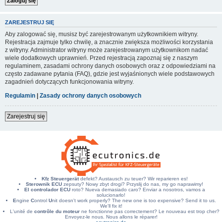
ZAREJESTRUJ SIĘ
Aby zalogować się, musisz być zarejestrowanym użytkownikiem witryny.
Rejestracja zajmuje tylko chwilę, a znacznie zwiększa możliwości korzystania
z witryny. Administrator witryny może zarejestrowanym użytkownikom nadać
wiele dodatkowych uprawnień. Przed rejestracją zapoznaj się z naszym
regulaminem, zasadami ochrony danych osobowych oraz z odpowiedziami na
często zadawane pytania (FAQ), gdzie jest wyjaśnionych wiele podstawowych
zagadnień dotyczących funkcjonowania witryny.
Regulamin
|
Zasady ochrony danych osobowych
Zarejestruj się
Kfz Steuergerät
defekt? Austausch zu teuer? Wir reparieren es!
Sterownik ECU
zepsuty? Nowy zbyt drogi? Przyslij do nas, my go naprawimy!
El controlador ECU
roto? Nueva demasiado caro? Enviar a nosotros, vamos a
solucionarlo!
E
ngine
C
ontrol
U
nit doesn't work properly? The new one is too expensive? Send it to us.
We'll fix it!
L'unité de
contrôle du moteur
ne fonctionne pas correctement? Le nouveau est trop cher?
Envoyez-le nous. Nous allons le réparer!