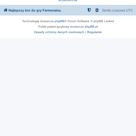
ecutronics.de
Najlepszy bot do gry Farmerama.
Strefa czasowa
UTC
Technologię dostarcza
phpBB
® Forum Software © phpBB Limited
Polski pakiet językowy dostarcza
phpBB.pl
Zasady ochrony danych osobowych
|
Regulamin