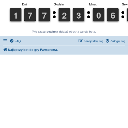
Tyle czasu
powinna
działać obecna wersja bota.
FAQ
Zarejestruj się
Zaloguj się
Najlepszy bot do gry Farmerama.