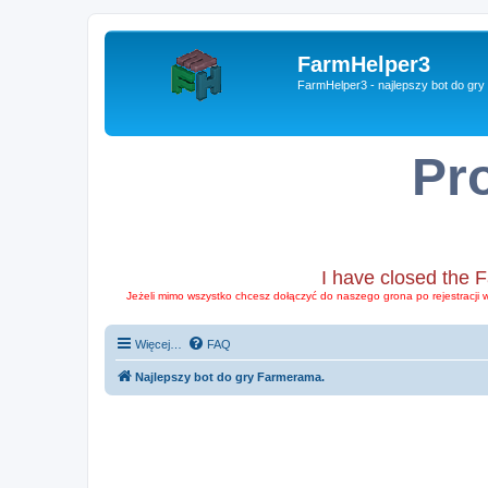
FarmHelper3
FarmHelper3 - najlepszy bot do gr
Pr
I have closed the 
Jeżeli mimo wszystko chcesz dołączyć do naszego grona po rejestracji 
Więcej…
FAQ
Najlepszy bot do gry Farmerama.