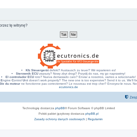
rzez tę witrynę?
Kfz Steuergerät
defekt? Austausch zu teuer? Wir reparieren es!
Sterownik ECU
zepsuty? Nowy zbyt drogi? Przyslij do nas, my go naprawimy!
El controlador ECU
roto? Nueva demasiado caro? Enviar a nosotros, vamos a solucionarlo!
E
ngine
C
ontrol
U
nit doesn't work properly? The new one is too expensive? Send it to us. We'll fix 
ôle du moteur
ne fonctionne pas correctement? Le nouveau est trop cher? Envoyez-le nous. Nous
ecutronics.de
Zesp
Technologię dostarcza
phpBB
® Forum Software © phpBB Limited
Polski pakiet językowy dostarcza
phpBB.pl
Zasady ochrony danych osobowych
|
Regulamin