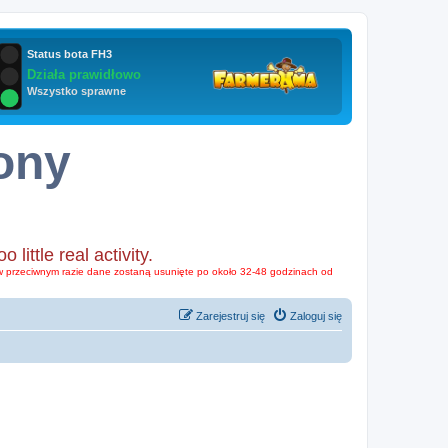
ony
ttle real activity.
o w przeciwnym razie dane zostaną usunięte po około 32-48 godzinach od
Zarejestruj się
Zaloguj się