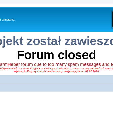
y Farmerama.
ojekt został zawiesz
Forum closed
FarmHeper forum due to too many spam messages and too li
wyślij wiadomość na adres fh3@fh3.pl zawierającą Twój login z adresu na jaki założyłeś/łaś kont
rejestracji - Dotyczy nowych userów ktorzy zarejestrują się od 02.02.2020