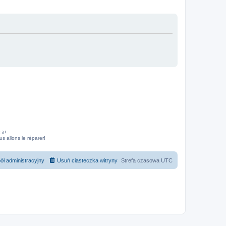
it!
 allons le réparer!
ół administracyjny
Usuń ciasteczka witryny
Strefa czasowa
UTC