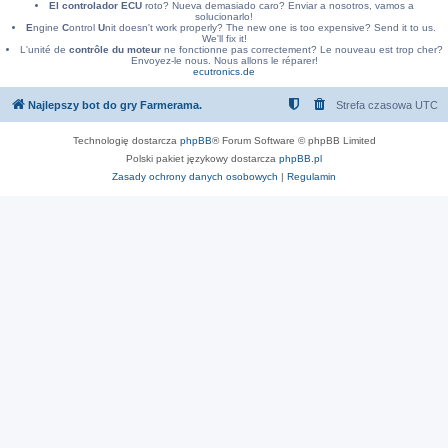
El controlador ECU
roto? Nueva demasiado caro? Enviar a nosotros, vamos a
solucionarlo!
E
ngine
C
ontrol
U
nit doesn't work properly? The new one is too expensive? Send it to us.
We'll fix it!
L'unité de
contrôle du moteur
ne fonctionne pas correctement? Le nouveau est trop cher?
Envoyez-le nous. Nous allons le réparer!
ecutronics.de
Najlepszy bot do gry Farmerama.
Strefa czasowa
UTC
Technologię dostarcza
phpBB
® Forum Software © phpBB Limited
Polski pakiet językowy dostarcza
phpBB.pl
Zasady ochrony danych osobowych
|
Regulamin