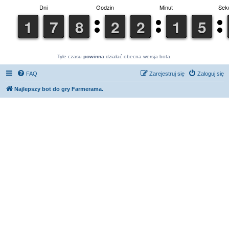
Tyle czasu
powinna
działać obecna wersja bota.
FAQ
Zarejestruj się
Zaloguj się
Najlepszy bot do gry Farmerama.