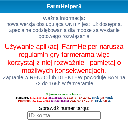
FarmHelper3
Ważna informacja:
nowa wersja obsługująca UNITY jest już dostępna.
Specjalne podziękowania dla moose za wysłanie
gotowego rozwiązania
Używanie aplikacji FarmHelper narusza
regulamin gry farmerama więc
korzystaj z niej rozważnie i pamiętaj o
możliwych konsekwencjach.
Zagranie w RENZO lub DTEKTYW powoduje BAN na
72 do 168h w farmeramie
Najnowsza wersja bota to:
Standard:
3.31.135.411
aktualizacja:
2026-07-17 20:41
ZIP
lub
MSI
Premium:
3.31.136.412
aktualizacja:
2026-07-17 20:44
ZIP
lub
Sprawdź numer targu: