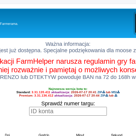
y Farmerama.
Ważna informacja:
est już dostępna. Specjalne podziękowania dla moose 
kacji FarmHelper narusza regulamin gry 
 niej rozważnie i pamiętaj o możliwych kon
 RENZO lub DTEKTYW powoduje BAN na 72 do 168h w
Najnowsza wersja bota to:
Standard:
3.31.135.411
aktualizacja:
2026-07-17 20:41
ZIP
lub
MSI
Premium:
3.31.136.412
aktualizacja:
2026-07-17 20:44
ZIP
lub
Sprawdź numer targu: