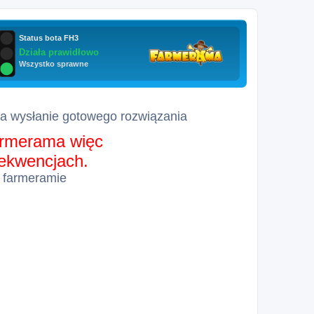
za wysłanie gotowego rozwiązania
farmerama więc
sekwencjach.
 farmeramie