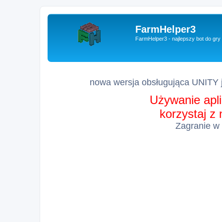
FarmHelper3
FarmHelper3 - najlepszy bot do gr
nowa wersja obsługująca UNITY j
Używanie apli
korzystaj z
Zagranie w