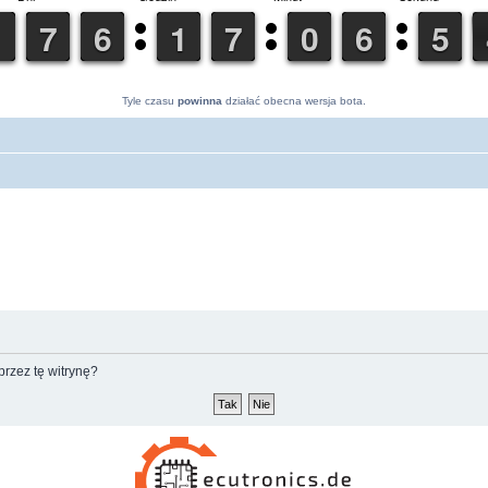
Tyle czasu
powinna
działać obecna wersja bota.
rzez tę witrynę?