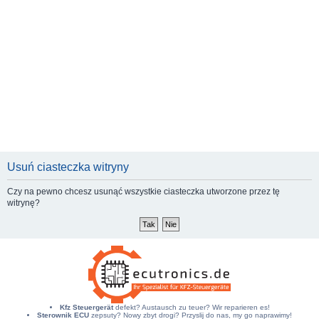
Usuń ciasteczka witryny
Czy na pewno chcesz usunąć wszystkie ciasteczka utworzone przez tę
witrynę?
Kfz Steuergerät
defekt? Austausch zu teuer? Wir reparieren es!
Sterownik ECU
zepsuty? Nowy zbyt drogi? Przyslij do nas, my go naprawimy!