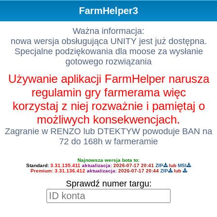
FarmHelper3
Ważna informacja:
nowa wersja obsługująca UNITY jest już dostępna.
Specjalne podziękowania dla moose za wysłanie
gotowego rozwiązania
Używanie aplikacji FarmHelper narusza
regulamin gry farmerama więc
korzystaj z niej rozważnie i pamiętaj o
możliwych konsekwencjach.
Zagranie w RENZO lub DTEKTYW powoduje BAN na
72 do 168h w farmeramie
Najnowsza wersja bota to:
Standard:
3.31.135.411
aktualizacja:
2026-07-17 20:41
ZIP
lub
MSI
Premium:
3.31.136.412
aktualizacja:
2026-07-17 20:44
ZIP
lub
Sprawdź numer targu: