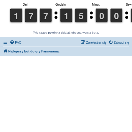
Tyle czasu
powinna
działać obecna wersja bota.
FAQ
Zarejestruj się
Zaloguj się
Najlepszy bot do gry Farmerama.