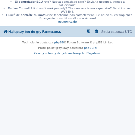
El controlador ECU
roto? Nueva demasiado caro? Enviar a nosotros, vamos a
solucionarlo!
E
ngine
C
ontrol
U
nit doesn't work properly? The new one is too expensive? Send it to us.
We'll fix it!
L'unité de
contrôle du moteur
ne fonctionne pas correctement? Le nouveau est trop cher?
Envoyez-le nous. Nous allons le réparer!
ecutronics.de
Najlepszy bot do gry Farmerama.
Strefa czasowa
UTC
Technologię dostarcza
phpBB
® Forum Software © phpBB Limited
Polski pakiet językowy dostarcza
phpBB.pl
Zasady ochrony danych osobowych
|
Regulamin