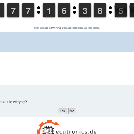
Tyle czasu
powinna
działać obecna wersja bota.
rzez tę witrynę?