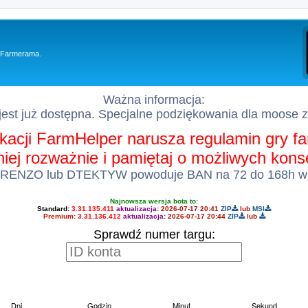
y Farmerama.
Ważna informacja:
est już dostępna. Specjalne podziękowania dla moose 
kacji FarmHelper narusza regulamin gry 
 niej rozważnie i pamiętaj o możliwych kon
 RENZO lub DTEKTYW powoduje BAN na 72 do 168h w
Najnowsza wersja bota to:
Standard:
3.31.135.411
aktualizacja:
2026-07-17 20:41
ZIP
lub
MSI
Premium:
3.31.136.412
aktualizacja:
2026-07-17 20:44
ZIP
lub
Sprawdź numer targu: