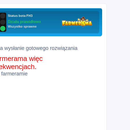
za wysłanie gotowego rozwiązania
farmerama więc
sekwencjach.
 farmeramie