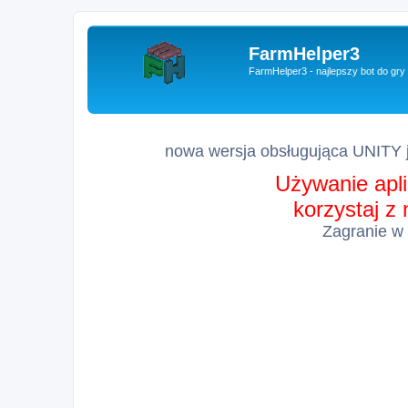
FarmHelper3
FarmHelper3 - najlepszy bot do gr
nowa wersja obsługująca UNITY j
Używanie apli
korzystaj z
Zagranie w