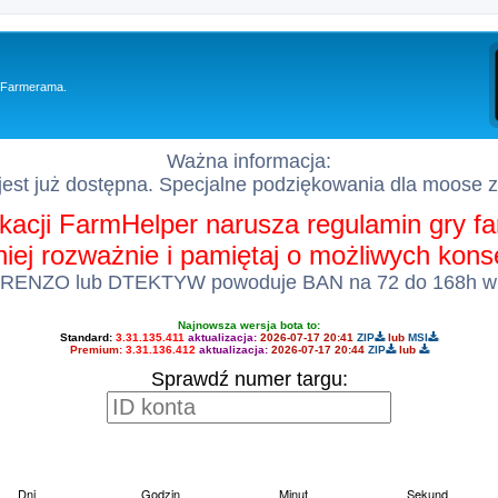
y Farmerama.
Ważna informacja:
est już dostępna. Specjalne podziękowania dla moose 
kacji FarmHelper narusza regulamin gry 
 niej rozważnie i pamiętaj o możliwych kon
 RENZO lub DTEKTYW powoduje BAN na 72 do 168h w
Najnowsza wersja bota to:
Standard:
3.31.135.411
aktualizacja:
2026-07-17 20:41
ZIP
lub
MSI
Premium:
3.31.136.412
aktualizacja:
2026-07-17 20:44
ZIP
lub
Sprawdź numer targu: