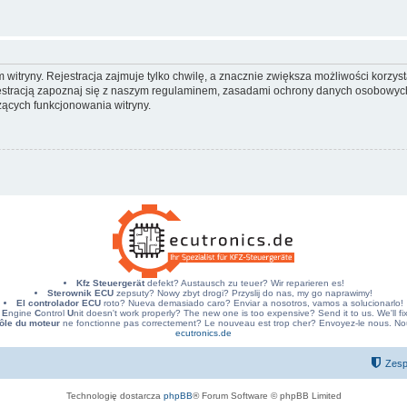
itryny. Rejestracja zajmuje tylko chwilę, a znacznie zwiększa możliwości korzyst
stracją zapoznaj się z naszym regulaminem, zasadami ochrony danych osobowych
ących funkcjonowania witryny.
Kfz Steuergerät
defekt? Austausch zu teuer? Wir reparieren es!
Sterownik ECU
zepsuty? Nowy zbyt drogi? Przyslij do nas, my go naprawimy!
El controlador ECU
roto? Nueva demasiado caro? Enviar a nosotros, vamos a solucionarlo!
E
ngine
C
ontrol
U
nit doesn't work properly? The new one is too expensive? Send it to us. We'll fix 
ôle du moteur
ne fonctionne pas correctement? Le nouveau est trop cher? Envoyez-le nous. Nous
ecutronics.de
Zesp
Technologię dostarcza
phpBB
® Forum Software © phpBB Limited