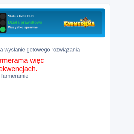
za wysłanie gotowego rozwiązania
farmerama więc
sekwencjach.
 farmeramie