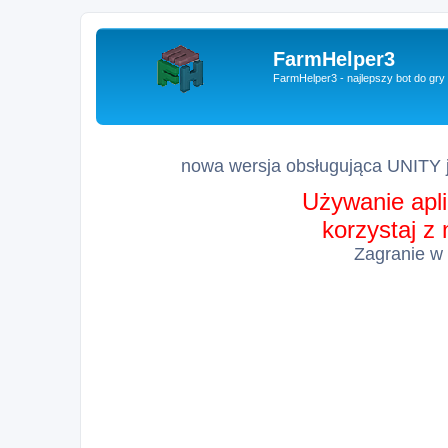
FarmHelper3
FarmHelper3 - najlepszy bot do gr
nowa wersja obsługująca UNITY j
Używanie apli
korzystaj z
Zagranie w