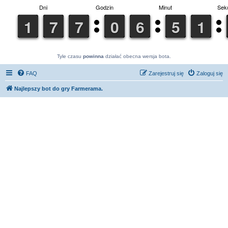
Tyle czasu
powinna
działać obecna wersja bota.
FAQ
Zarejestruj się
Zaloguj się
Najlepszy bot do gry Farmerama.