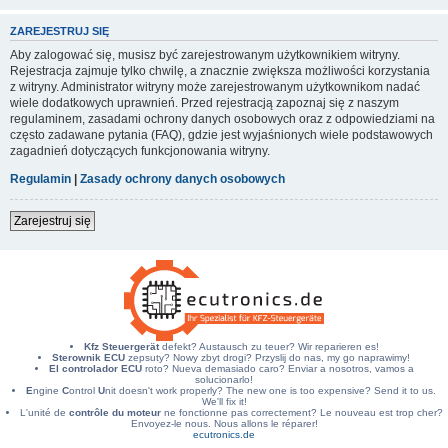
ZAREJESTRUJ SIĘ
Aby zalogować się, musisz być zarejestrowanym użytkownikiem witryny.
Rejestracja zajmuje tylko chwilę, a znacznie zwiększa możliwości korzystania
z witryny. Administrator witryny może zarejestrowanym użytkownikom nadać
wiele dodatkowych uprawnień. Przed rejestracją zapoznaj się z naszym
regulaminem, zasadami ochrony danych osobowych oraz z odpowiedziami na
często zadawane pytania (FAQ), gdzie jest wyjaśnionych wiele podstawowych
zagadnień dotyczących funkcjonowania witryny.
Regulamin
|
Zasady ochrony danych osobowych
Zarejestruj się
Kfz Steuergerät
defekt? Austausch zu teuer? Wir reparieren es!
Sterownik ECU
zepsuty? Nowy zbyt drogi? Przyslij do nas, my go naprawimy!
El controlador ECU
roto? Nueva demasiado caro? Enviar a nosotros, vamos a
solucionarlo!
E
ngine
C
ontrol
U
nit doesn't work properly? The new one is too expensive? Send it to us.
We'll fix it!
L'unité de
contrôle du moteur
ne fonctionne pas correctement? Le nouveau est trop cher?
Envoyez-le nous. Nous allons le réparer!
ecutronics.de