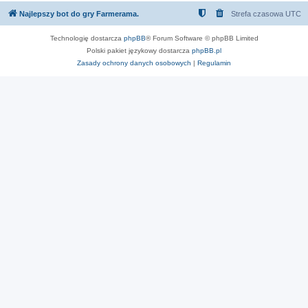
Najlepszy bot do gry Farmerama.
Strefa czasowa
UTC
Technologię dostarcza
phpBB
® Forum Software © phpBB Limited
Polski pakiet językowy dostarcza
phpBB.pl
Zasady ochrony danych osobowych
|
Regulamin