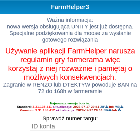
FarmHelper3
Ważna informacja:
nowa wersja obsługująca UNITY jest już dostępna.
Specjalne podziękowania dla moose za wysłanie
gotowego rozwiązania
Używanie aplikacji FarmHelper narusza
regulamin gry farmerama więc
korzystaj z niej rozważnie i pamiętaj o
możliwych konsekwencjach.
Zagranie w RENZO lub DTEKTYW powoduje BAN na
72 do 168h w farmeramie
Najnowsza wersja bota to:
Standard:
3.31.135.411
aktualizacja:
2026-07-17 20:41
ZIP
lub
MSI
Premium:
3.31.136.412
aktualizacja:
2026-07-17 20:44
ZIP
lub
Sprawdź numer targu: