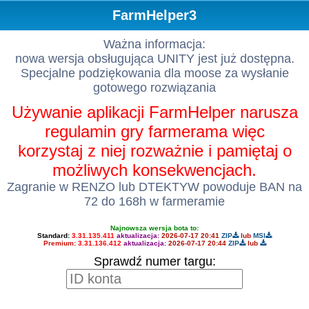
FarmHelper3
Ważna informacja:
nowa wersja obsługująca UNITY jest już dostępna.
Specjalne podziękowania dla moose za wysłanie
gotowego rozwiązania
Używanie aplikacji FarmHelper narusza
regulamin gry farmerama więc
korzystaj z niej rozważnie i pamiętaj o
możliwych konsekwencjach.
Zagranie w RENZO lub DTEKTYW powoduje BAN na
72 do 168h w farmeramie
Najnowsza wersja bota to:
Standard:
3.31.135.411
aktualizacja:
2026-07-17 20:41
ZIP
lub
MSI
Premium:
3.31.136.412
aktualizacja:
2026-07-17 20:44
ZIP
lub
Sprawdź numer targu: