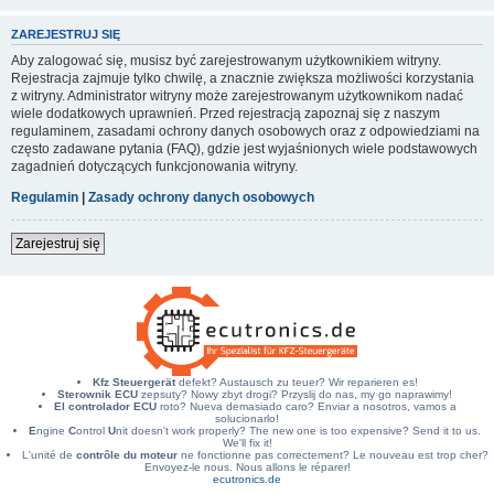
ZAREJESTRUJ SIĘ
Aby zalogować się, musisz być zarejestrowanym użytkownikiem witryny.
Rejestracja zajmuje tylko chwilę, a znacznie zwiększa możliwości korzystania
z witryny. Administrator witryny może zarejestrowanym użytkownikom nadać
wiele dodatkowych uprawnień. Przed rejestracją zapoznaj się z naszym
regulaminem, zasadami ochrony danych osobowych oraz z odpowiedziami na
często zadawane pytania (FAQ), gdzie jest wyjaśnionych wiele podstawowych
zagadnień dotyczących funkcjonowania witryny.
Regulamin
|
Zasady ochrony danych osobowych
Zarejestruj się
Kfz Steuergerät
defekt? Austausch zu teuer? Wir reparieren es!
Sterownik ECU
zepsuty? Nowy zbyt drogi? Przyslij do nas, my go naprawimy!
El controlador ECU
roto? Nueva demasiado caro? Enviar a nosotros, vamos a
solucionarlo!
E
ngine
C
ontrol
U
nit doesn't work properly? The new one is too expensive? Send it to us.
We'll fix it!
L'unité de
contrôle du moteur
ne fonctionne pas correctement? Le nouveau est trop cher?
Envoyez-le nous. Nous allons le réparer!
ecutronics.de