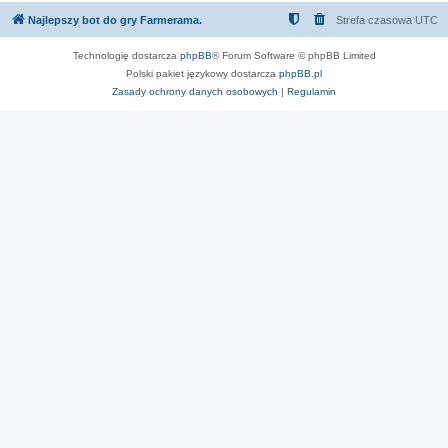
Najlepszy bot do gry Farmerama.
Strefa czasowa
UTC
Technologię dostarcza
phpBB
® Forum Software © phpBB Limited
Polski pakiet językowy dostarcza
phpBB.pl
Zasady ochrony danych osobowych
|
Regulamin