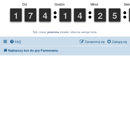
Tyle czasu
powinna
działać obecna wersja bota.
FAQ
Zarejestruj się
Zaloguj się
Najlepszy bot do gry Farmerama.