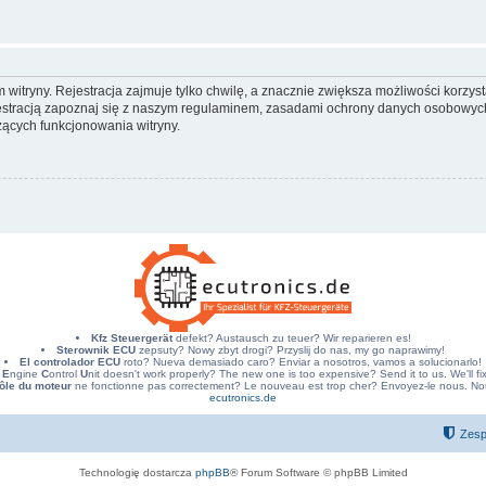
itryny. Rejestracja zajmuje tylko chwilę, a znacznie zwiększa możliwości korzyst
stracją zapoznaj się z naszym regulaminem, zasadami ochrony danych osobowych
ących funkcjonowania witryny.
Kfz Steuergerät
defekt? Austausch zu teuer? Wir reparieren es!
Sterownik ECU
zepsuty? Nowy zbyt drogi? Przyslij do nas, my go naprawimy!
El controlador ECU
roto? Nueva demasiado caro? Enviar a nosotros, vamos a solucionarlo!
E
ngine
C
ontrol
U
nit doesn't work properly? The new one is too expensive? Send it to us. We'll fix 
ôle du moteur
ne fonctionne pas correctement? Le nouveau est trop cher? Envoyez-le nous. Nous
ecutronics.de
Zesp
Technologię dostarcza
phpBB
® Forum Software © phpBB Limited