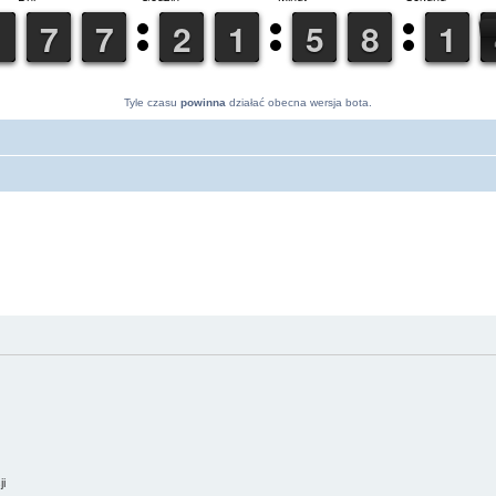
Tyle czasu
powinna
działać obecna wersja bota.
ji