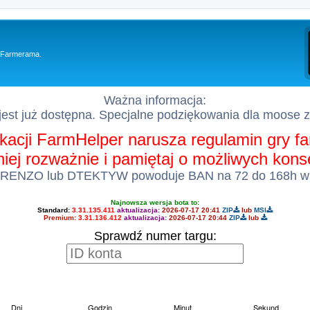
y Farmerama.
Ważna informacja:
est już dostępna. Specjalne podziękowania dla moose 
kacji FarmHelper narusza regulamin gry 
 niej rozważnie i pamiętaj o możliwych kon
 RENZO lub DTEKTYW powoduje BAN na 72 do 168h w
Najnowsza wersja bota to:
Standard:
3.31.135.411
aktualizacja:
2026-07-17 20:41
ZIP
lub
MSI
Premium:
3.31.136.412
aktualizacja:
2026-07-17 20:44
ZIP
lub
Sprawdź numer targu: