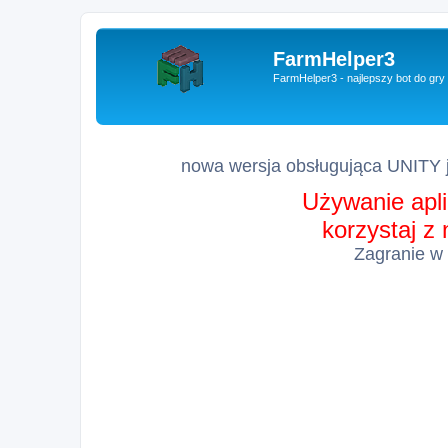
FarmHelper3
FarmHelper3 - najlepszy bot do gr
nowa wersja obsługująca UNITY j
Używanie apli
korzystaj z
Zagranie w