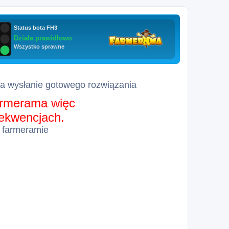
za wysłanie gotowego rozwiązania
farmerama więc
sekwencjach.
 farmeramie