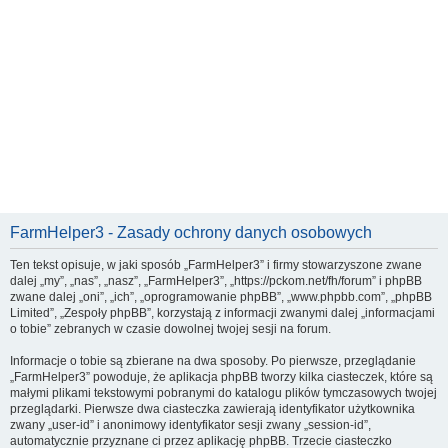
FarmHelper3 - Zasady ochrony danych osobowych
Ten tekst opisuje, w jaki sposób „FarmHelper3” i firmy stowarzyszone zwane
dalej „my”, „nas”, „nasz”, „FarmHelper3”, „https://pckom.net/fh/forum” i phpBB
zwane dalej „oni”, „ich”, „oprogramowanie phpBB”, „www.phpbb.com”, „phpBB
Limited”, „Zespoły phpBB”, korzystają z informacji zwanymi dalej „informacjami
o tobie” zebranych w czasie dowolnej twojej sesji na forum.
Informacje o tobie są zbierane na dwa sposoby. Po pierwsze, przeglądanie
„FarmHelper3” powoduje, że aplikacja phpBB tworzy kilka ciasteczek, które są
małymi plikami tekstowymi pobranymi do katalogu plików tymczasowych twojej
przeglądarki. Pierwsze dwa ciasteczka zawierają identyfikator użytkownika
zwany „user-id” i anonimowy identyfikator sesji zwany „session-id”,
automatycznie przyznane ci przez aplikację phpBB. Trzecie ciasteczko