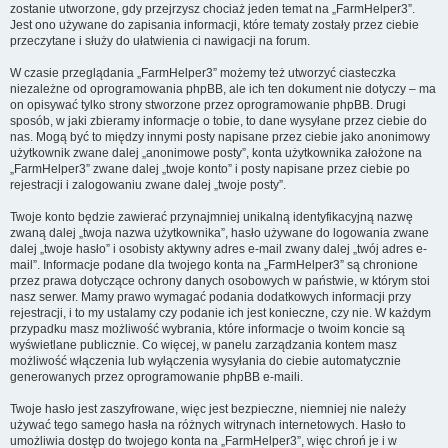
zostanie utworzone, gdy przejrzysz chociaż jeden temat na „FarmHelper3”.
Jest ono używane do zapisania informacji, które tematy zostały przez ciebie
przeczytane i służy do ułatwienia ci nawigacji na forum.
W czasie przeglądania „FarmHelper3” możemy też utworzyć ciasteczka
niezależne od oprogramowania phpBB, ale ich ten dokument nie dotyczy – ma
on opisywać tylko strony stworzone przez oprogramowanie phpBB. Drugi
sposób, w jaki zbieramy informacje o tobie, to dane wysyłane przez ciebie do
nas. Mogą być to między innymi posty napisane przez ciebie jako anonimowy
użytkownik zwane dalej „anonimowe posty”, konta użytkownika założone na
„FarmHelper3” zwane dalej „twoje konto” i posty napisane przez ciebie po
rejestracji i zalogowaniu zwane dalej „twoje posty”.
Twoje konto będzie zawierać przynajmniej unikalną identyfikacyjną nazwę
zwaną dalej „twoja nazwa użytkownika”, hasło używane do logowania zwane
dalej „twoje hasło” i osobisty aktywny adres e-mail zwany dalej „twój adres e-
mail”. Informacje podane dla twojego konta na „FarmHelper3” są chronione
przez prawa dotyczące ochrony danych osobowych w państwie, w którym stoi
nasz serwer. Mamy prawo wymagać podania dodatkowych informacji przy
rejestracji, i to my ustalamy czy podanie ich jest konieczne, czy nie. W każdym
przypadku masz możliwość wybrania, które informacje o twoim koncie są
wyświetlane publicznie. Co więcej, w panelu zarządzania kontem masz
możliwość włączenia lub wyłączenia wysyłania do ciebie automatycznie
generowanych przez oprogramowanie phpBB e-maili.
Twoje hasło jest zaszyfrowane, więc jest bezpieczne, niemniej nie należy
używać tego samego hasła na różnych witrynach internetowych. Hasło to
umożliwia dostęp do twojego konta na „FarmHelper3”, więc chroń je i w