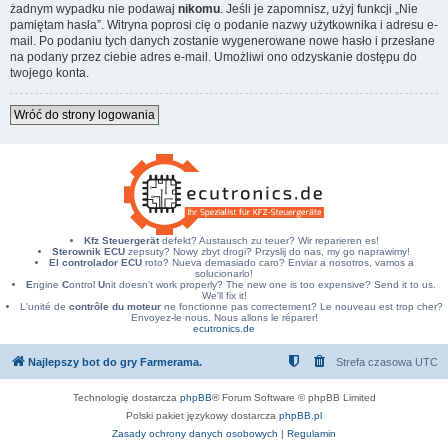
żadnym wypadku nie podawaj
nikomu
. Jeśli je zapomnisz, użyj funkcji „Nie
pamiętam hasła”. Witryna poprosi cię o podanie nazwy użytkownika i adresu e-
mail. Po podaniu tych danych zostanie wygenerowane nowe hasło i przesłane
na podany przez ciebie adres e-mail. Umożliwi ono odzyskanie dostępu do
twojego konta.
Wróć do strony logowania
Kfz Steuergerät
defekt? Austausch zu teuer? Wir reparieren es!
Sterownik ECU
zepsuty? Nowy zbyt drogi? Przyslij do nas, my go naprawimy!
El controlador ECU
roto? Nueva demasiado caro? Enviar a nosotros, vamos a
solucionarlo!
E
ngine
C
ontrol
U
nit doesn't work properly? The new one is too expensive? Send it to us.
We'll fix it!
L'unité de
contrôle du moteur
ne fonctionne pas correctement? Le nouveau est trop cher?
Envoyez-le nous. Nous allons le réparer!
ecutronics.de
Najlepszy bot do gry Farmerama.
Strefa czasowa
UTC
Technologię dostarcza
phpBB
® Forum Software © phpBB Limited
Polski pakiet językowy dostarcza
phpBB.pl
Zasady ochrony danych osobowych
|
Regulamin