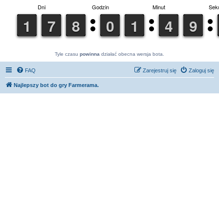
Tyle czasu
powinna
działać obecna wersja bota.
FAQ
Zarejestruj się
Zaloguj się
Najlepszy bot do gry Farmerama.