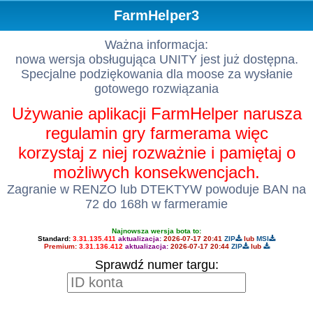
FarmHelper3
Ważna informacja:
nowa wersja obsługująca UNITY jest już dostępna.
Specjalne podziękowania dla moose za wysłanie
gotowego rozwiązania
Używanie aplikacji FarmHelper narusza
regulamin gry farmerama więc
korzystaj z niej rozważnie i pamiętaj o
możliwych konsekwencjach.
Zagranie w RENZO lub DTEKTYW powoduje BAN na
72 do 168h w farmeramie
Najnowsza wersja bota to:
Standard:
3.31.135.411
aktualizacja:
2026-07-17 20:41
ZIP
lub
MSI
Premium:
3.31.136.412
aktualizacja:
2026-07-17 20:44
ZIP
lub
Sprawdź numer targu: