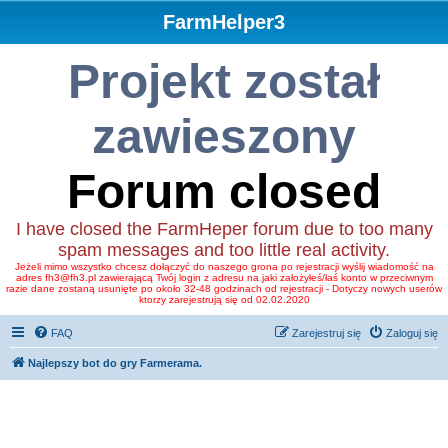
FarmHelper3
Projekt został
zawieszony
Forum closed
I have closed the FarmHeper forum due to too many
spam messages and too little real activity.
Jeżeli mimo wszystko chcesz dołączyć do naszego grona po rejestracji wyślij wiadomość na
adres fh3@fh3.pl zawierającą Twój login z adresu na jaki założyłeś/łaś konto w przeciwnym
razie dane zostaną usunięte po około 32-48 godzinach od rejestracji - Dotyczy nowych userów
ktorzy zarejestrują się od 02.02.2020
FAQ
Zarejestruj się
Zaloguj się
Najlepszy bot do gry Farmerama.