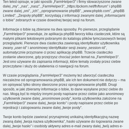
Ten tekst opisuje, w jaki sposób „FarmHelper3” i firmy stowarzyszone zwane
dalej „my”, „nas”, „nasz”, „FarmHelper3”, „https://pckom.net/fh/forum” i phpBB
zwane dalej „oni”, „ich”, „oprogramowanie phpBB”, „www.phpbb.com”, „phpBB
Limited”, „Zespoły phpBB”, korzystają z informacji zwanymi dalej „informacjami
o tobie” zebranych w czasie dowolnej twojej sesji na forum.
Informacje o tobie są zbierane na dwa sposoby. Po pierwsze, przeglądanie
„FarmHelper3” powoduje, że aplikacja phpBB tworzy kilka ciasteczek, które są
małymi plikami tekstowymi pobranymi do katalogu plików tymczasowych twojej
przeglądarki. Pierwsze dwa ciasteczka zawierają identyfikator użytkownika
zwany „user-id” i anonimowy identyfikator sesji zwany „session-id”,
automatycznie przyznane ci przez aplikację phpBB. Trzecie ciasteczko
zostanie utworzone, gdy przejrzysz chociaż jeden temat na „FarmHelper3”.
Jest ono używane do zapisania informacji, które tematy zostały przez ciebie
przeczytane i służy do ułatwienia ci nawigacji na forum.
W czasie przeglądania „FarmHelper3” możemy też utworzyć ciasteczka
niezależne od oprogramowania phpBB, ale ich ten dokument nie dotyczy – ma
on opisywać tylko strony stworzone przez oprogramowanie phpBB. Drugi
sposób, w jaki zbieramy informacje o tobie, to dane wysyłane przez ciebie do
nas. Mogą być to między innymi posty napisane przez ciebie jako anonimowy
użytkownik zwane dalej „anonimowe posty”, konta użytkownika założone na
„FarmHelper3” zwane dalej „twoje konto” i posty napisane przez ciebie po
rejestracji i zalogowaniu zwane dalej „twoje posty”.
Twoje konto będzie zawierać przynajmniej unikalną identyfikacyjną nazwę
zwaną dalej „twoja nazwa użytkownika”, hasło używane do logowania zwane
dalej „twoje hasło” i osobisty aktywny adres e-mail zwany dalej „twój adres e-