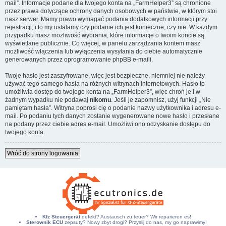
mail”. Informacje podane dla twojego konta na „FarmHelper3” są chronione
przez prawa dotyczące ochrony danych osobowych w państwie, w którym stoi
nasz serwer. Mamy prawo wymagać podania dodatkowych informacji przy
rejestracji, i to my ustalamy czy podanie ich jest konieczne, czy nie. W każdym
przypadku masz możliwość wybrania, które informacje o twoim koncie są
wyświetlane publicznie. Co więcej, w panelu zarządzania kontem masz
możliwość włączenia lub wyłączenia wysyłania do ciebie automatycznie
generowanych przez oprogramowanie phpBB e-maili.
Twoje hasło jest zaszyfrowane, więc jest bezpieczne, niemniej nie należy
używać tego samego hasła na różnych witrynach internetowych. Hasło to
umożliwia dostęp do twojego konta na „FarmHelper3”, więc chroń je i w
żadnym wypadku nie podawaj
nikomu
. Jeśli je zapomnisz, użyj funkcji „Nie
pamiętam hasła”. Witryna poprosi cię o podanie nazwy użytkownika i adresu e-
mail. Po podaniu tych danych zostanie wygenerowane nowe hasło i przesłane
na podany przez ciebie adres e-mail. Umożliwi ono odzyskanie dostępu do
twojego konta.
Wróć do strony logowania
Kfz Steuergerät
defekt? Austausch zu teuer? Wir reparieren es!
Sterownik ECU
zepsuty? Nowy zbyt drogi? Przyslij do nas, my go naprawimy!