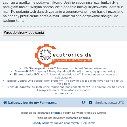
żadnym wypadku nie podawaj
nikomu
. Jeśli je zapomnisz, użyj funkcji „Nie
pamiętam hasła”. Witryna poprosi cię o podanie nazwy użytkownika i adresu e-
mail. Po podaniu tych danych zostanie wygenerowane nowe hasło i przesłane
na podany przez ciebie adres e-mail. Umożliwi ono odzyskanie dostępu do
twojego konta.
Wróć do strony logowania
Kfz Steuergerät
defekt? Austausch zu teuer? Wir reparieren es!
Sterownik ECU
zepsuty? Nowy zbyt drogi? Przyslij do nas, my go naprawimy!
El controlador ECU
roto? Nueva demasiado caro? Enviar a nosotros, vamos a
solucionarlo!
E
ngine
C
ontrol
U
nit doesn't work properly? The new one is too expensive? Send it to us.
We'll fix it!
L'unité de
contrôle du moteur
ne fonctionne pas correctement? Le nouveau est trop cher?
Envoyez-le nous. Nous allons le réparer!
ecutronics.de
Najlepszy bot do gry Farmerama.
Strefa czasowa
UTC
Technologię dostarcza
phpBB
® Forum Software © phpBB Limited
Polski pakiet językowy dostarcza
phpBB.pl
Zasady ochrony danych osobowych
|
Regulamin