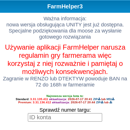
FarmHelper3
Ważna informacja:
nowa wersja obsługująca UNITY jest już dostępna.
Specjalne podziękowania dla moose za wysłanie
gotowego rozwiązania
Używanie aplikacji FarmHelper narusza
regulamin gry farmerama więc
korzystaj z niej rozważnie i pamiętaj o
możliwych konsekwencjach.
Zagranie w RENZO lub DTEKTYW powoduje BAN na
72 do 168h w farmeramie
Najnowsza wersja bota to:
Standard:
3.31.135.411
aktualizacja:
2026-07-17 20:41
ZIP
lub
MSI
Premium:
3.31.136.412
aktualizacja:
2026-07-17 20:44
ZIP
lub
Sprawdź numer targu: