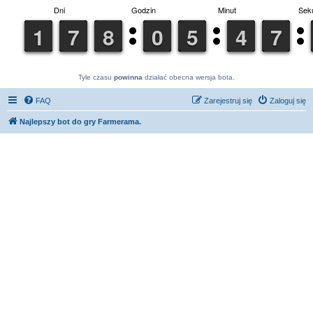
Tyle czasu
powinna
działać obecna wersja bota.
FAQ
Zarejestruj się
Zaloguj się
Najlepszy bot do gry Farmerama.