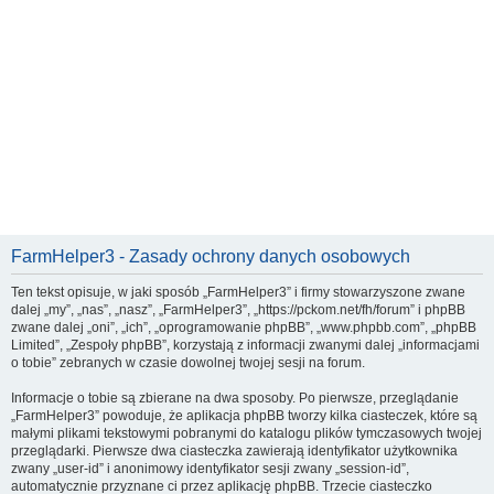
FarmHelper3 - Zasady ochrony danych osobowych
Ten tekst opisuje, w jaki sposób „FarmHelper3” i firmy stowarzyszone zwane
dalej „my”, „nas”, „nasz”, „FarmHelper3”, „https://pckom.net/fh/forum” i phpBB
zwane dalej „oni”, „ich”, „oprogramowanie phpBB”, „www.phpbb.com”, „phpBB
Limited”, „Zespoły phpBB”, korzystają z informacji zwanymi dalej „informacjami
o tobie” zebranych w czasie dowolnej twojej sesji na forum.
Informacje o tobie są zbierane na dwa sposoby. Po pierwsze, przeglądanie
„FarmHelper3” powoduje, że aplikacja phpBB tworzy kilka ciasteczek, które są
małymi plikami tekstowymi pobranymi do katalogu plików tymczasowych twojej
przeglądarki. Pierwsze dwa ciasteczka zawierają identyfikator użytkownika
zwany „user-id” i anonimowy identyfikator sesji zwany „session-id”,
automatycznie przyznane ci przez aplikację phpBB. Trzecie ciasteczko