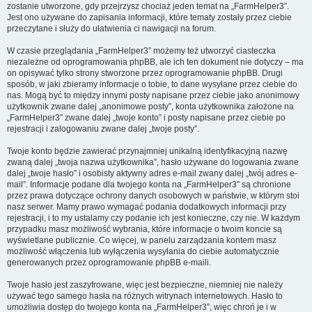
zostanie utworzone, gdy przejrzysz chociaż jeden temat na „FarmHelper3”.
Jest ono używane do zapisania informacji, które tematy zostały przez ciebie
przeczytane i służy do ułatwienia ci nawigacji na forum.
W czasie przeglądania „FarmHelper3” możemy też utworzyć ciasteczka
niezależne od oprogramowania phpBB, ale ich ten dokument nie dotyczy – ma
on opisywać tylko strony stworzone przez oprogramowanie phpBB. Drugi
sposób, w jaki zbieramy informacje o tobie, to dane wysyłane przez ciebie do
nas. Mogą być to między innymi posty napisane przez ciebie jako anonimowy
użytkownik zwane dalej „anonimowe posty”, konta użytkownika założone na
„FarmHelper3” zwane dalej „twoje konto” i posty napisane przez ciebie po
rejestracji i zalogowaniu zwane dalej „twoje posty”.
Twoje konto będzie zawierać przynajmniej unikalną identyfikacyjną nazwę
zwaną dalej „twoja nazwa użytkownika”, hasło używane do logowania zwane
dalej „twoje hasło” i osobisty aktywny adres e-mail zwany dalej „twój adres e-
mail”. Informacje podane dla twojego konta na „FarmHelper3” są chronione
przez prawa dotyczące ochrony danych osobowych w państwie, w którym stoi
nasz serwer. Mamy prawo wymagać podania dodatkowych informacji przy
rejestracji, i to my ustalamy czy podanie ich jest konieczne, czy nie. W każdym
przypadku masz możliwość wybrania, które informacje o twoim koncie są
wyświetlane publicznie. Co więcej, w panelu zarządzania kontem masz
możliwość włączenia lub wyłączenia wysyłania do ciebie automatycznie
generowanych przez oprogramowanie phpBB e-maili.
Twoje hasło jest zaszyfrowane, więc jest bezpieczne, niemniej nie należy
używać tego samego hasła na różnych witrynach internetowych. Hasło to
umożliwia dostęp do twojego konta na „FarmHelper3”, więc chroń je i w