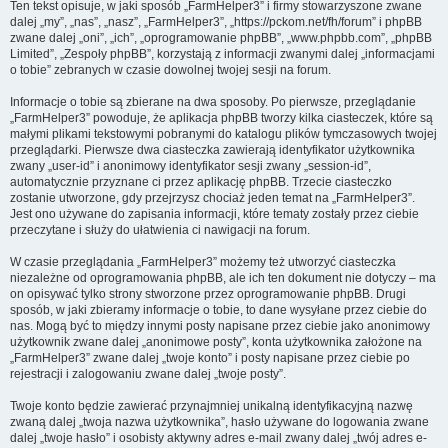
Ten tekst opisuje, w jaki sposób „FarmHelper3” i firmy stowarzyszone zwane
dalej „my”, „nas”, „nasz”, „FarmHelper3”, „https://pckom.net/fh/forum” i phpBB
zwane dalej „oni”, „ich”, „oprogramowanie phpBB”, „www.phpbb.com”, „phpBB
Limited”, „Zespoły phpBB”, korzystają z informacji zwanymi dalej „informacjami
o tobie” zebranych w czasie dowolnej twojej sesji na forum.
Informacje o tobie są zbierane na dwa sposoby. Po pierwsze, przeglądanie
„FarmHelper3” powoduje, że aplikacja phpBB tworzy kilka ciasteczek, które są
małymi plikami tekstowymi pobranymi do katalogu plików tymczasowych twojej
przeglądarki. Pierwsze dwa ciasteczka zawierają identyfikator użytkownika
zwany „user-id” i anonimowy identyfikator sesji zwany „session-id”,
automatycznie przyznane ci przez aplikację phpBB. Trzecie ciasteczko
zostanie utworzone, gdy przejrzysz chociaż jeden temat na „FarmHelper3”.
Jest ono używane do zapisania informacji, które tematy zostały przez ciebie
przeczytane i służy do ułatwienia ci nawigacji na forum.
W czasie przeglądania „FarmHelper3” możemy też utworzyć ciasteczka
niezależne od oprogramowania phpBB, ale ich ten dokument nie dotyczy – ma
on opisywać tylko strony stworzone przez oprogramowanie phpBB. Drugi
sposób, w jaki zbieramy informacje o tobie, to dane wysyłane przez ciebie do
nas. Mogą być to między innymi posty napisane przez ciebie jako anonimowy
użytkownik zwane dalej „anonimowe posty”, konta użytkownika założone na
„FarmHelper3” zwane dalej „twoje konto” i posty napisane przez ciebie po
rejestracji i zalogowaniu zwane dalej „twoje posty”.
Twoje konto będzie zawierać przynajmniej unikalną identyfikacyjną nazwę
zwaną dalej „twoja nazwa użytkownika”, hasło używane do logowania zwane
dalej „twoje hasło” i osobisty aktywny adres e-mail zwany dalej „twój adres e-