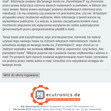
mail”. Informacje podane dla twojego konta na „FarmHelper3” są chronione
przez prawa dotyczące ochrony danych osobowych w państwie, w którym stoi
nasz serwer. Mamy prawo wymagać podania dodatkowych informacji przy
rejestracji, i to my ustalamy czy podanie ich jest konieczne, czy nie. W każdym
przypadku masz możliwość wybrania, które informacje o twoim koncie są
wyświetlane publicznie. Co więcej, w panelu zarządzania kontem masz
możliwość włączenia lub wyłączenia wysyłania do ciebie automatycznie
generowanych przez oprogramowanie phpBB e-maili.
Twoje hasło jest zaszyfrowane, więc jest bezpieczne, niemniej nie należy
używać tego samego hasła na różnych witrynach internetowych. Hasło to
umożliwia dostęp do twojego konta na „FarmHelper3”, więc chroń je i w
żadnym wypadku nie podawaj
nikomu
. Jeśli je zapomnisz, użyj funkcji „Nie
pamiętam hasła”. Witryna poprosi cię o podanie nazwy użytkownika i adresu e-
mail. Po podaniu tych danych zostanie wygenerowane nowe hasło i przesłane
na podany przez ciebie adres e-mail. Umożliwi ono odzyskanie dostępu do
twojego konta.
Wróć do strony logowania
Kfz Steuergerät
defekt? Austausch zu teuer? Wir reparieren es!
Sterownik ECU
zepsuty? Nowy zbyt drogi? Przyslij do nas, my go naprawimy!