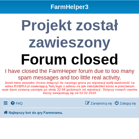
FarmHelper3
Projekt został
zawieszony
Forum closed
I have closed the FarmHeper forum due to too many
spam messages and too little real activity.
Jeżeli mimo wszystko chcesz dołączyć do naszego grona po rejestracji wyślij wiadomość na
adres fh3@fh3.pl zawierającą Twój login z adresu na jaki założyłeś/łaś konto w przeciwnym
razie dane zostaną usunięte po około 32-48 godzinach od rejestracji - Dotyczy nowych userów
ktorzy zarejestrują się od 02.02.2020
FAQ
Zarejestruj się
Zaloguj się
Najlepszy bot do gry Farmerama.