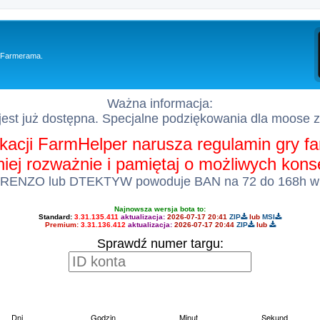
y Farmerama.
Ważna informacja:
est już dostępna. Specjalne podziękowania dla moose 
kacji FarmHelper narusza regulamin gry 
 niej rozważnie i pamiętaj o możliwych kon
 RENZO lub DTEKTYW powoduje BAN na 72 do 168h w
Najnowsza wersja bota to:
Standard:
3.31.135.411
aktualizacja:
2026-07-17 20:41
ZIP
lub
MSI
Premium:
3.31.136.412
aktualizacja:
2026-07-17 20:44
ZIP
lub
Sprawdź numer targu: