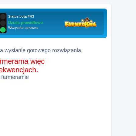
za wysłanie gotowego rozwiązania
farmerama więc
sekwencjach.
 farmeramie