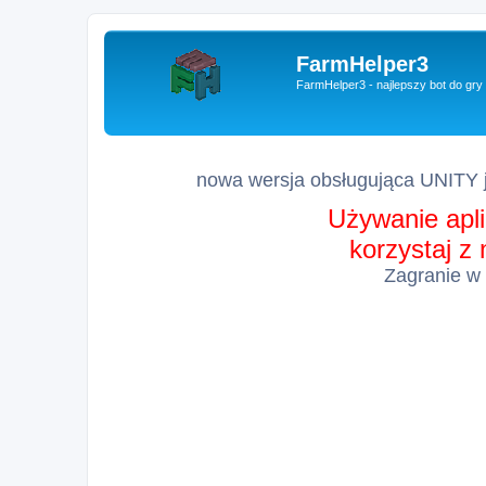
FarmHelper3
FarmHelper3 - najlepszy bot do gr
nowa wersja obsługująca UNITY j
Używanie apli
korzystaj z
Zagranie w