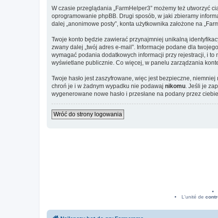
W czasie przeglądania „FarmHelper3” możemy też utworzyć cia
oprogramowanie phpBB. Drugi sposób, w jaki zbieramy informa
dalej „anonimowe posty”, konta użytkownika założone na „FarmHe
Twoje konto będzie zawierać przynajmniej unikalną identyfika
zwany dalej „twój adres e-mail”. Informacje podane dla twoj
wymagać podania dodatkowych informacji przy rejestracji, i to
wyświetlane publicznie. Co więcej, w panelu zarządzania ko
Twoje hasło jest zaszyfrowane, więc jest bezpieczne, niemnie
chroń je i w żadnym wypadku nie podawaj
nikomu
. Jeśli je z
wygenerowane nowe hasło i przesłane na podany przez ciebie 
Wróć do strony logowania
L'unité de
contr