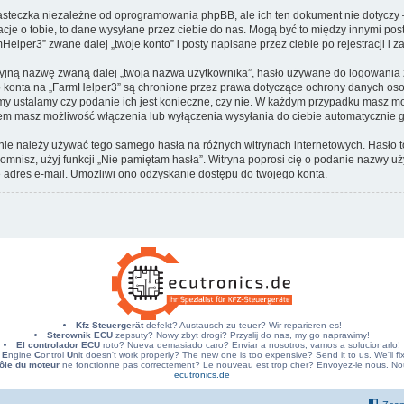
steczka niezależne od oprogramowania phpBB, ale ich ten dokument nie dotyczy –
cje o tobie, to dane wysyłane przez ciebie do nas. Mogą być to między innymi po
lper3” zwane dalej „twoje konto” i posty napisane przez ciebie po rejestracji i z
cyjną nazwę zwaną dalej „twoja nazwa użytkownika”, hasło używane do logowania zw
ego konta na „FarmHelper3” są chronione przez prawa dotyczące ochrony danych o
 my ustalamy czy podanie ich jest konieczne, czy nie. W każdym przypadku masz mo
ntem masz możliwość włączenia lub wyłączenia wysyłania do ciebie automatyczni
j nie należy używać tego samego hasła na różnych witrynach internetowych. Hasło 
apomnisz, użyj funkcji „Nie pamiętam hasła”. Witryna poprosi cię o podanie nazwy u
adres e-mail. Umożliwi ono odzyskanie dostępu do twojego konta.
Kfz Steuergerät
defekt? Austausch zu teuer? Wir reparieren es!
Sterownik ECU
zepsuty? Nowy zbyt drogi? Przyslij do nas, my go naprawimy!
El controlador ECU
roto? Nueva demasiado caro? Enviar a nosotros, vamos a solucionarlo!
E
ngine
C
ontrol
U
nit doesn't work properly? The new one is too expensive? Send it to us. We'll fix 
ôle du moteur
ne fonctionne pas correctement? Le nouveau est trop cher? Envoyez-le nous. Nous
ecutronics.de