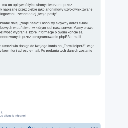
 ma on opisywać tylko strony stworzone przez
sty napisane przez ciebie jako anonimowy użytkownik zwane
alogowaniu zwane dalej „twoje posty”.
ane dalej „twoje hasło” i osobisty aktywny adres e-mail
sobowych w państwie, w którym stoi nasz serwer. Mamy prawo
żliwość wybrania, które informacje o twoim koncie są
e generowanych przez oprogramowanie phpBB e-maili.
to umożliwia dostęp do twojego konta na „FarmHelper3”, więc
żytkownika i adresu e-mail. Po podaniu tych danych zostanie
it!
 allons le réparer!