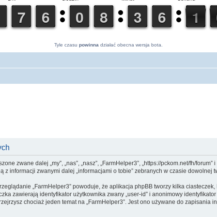
Tyle czasu
powinna
działać obecna wersja bota.
ych
yszone zwane dalej „my”, „nas”, „nasz”, „FarmHelper3”, „https://pckom.net/fh/forum”
 z informacji zwanymi dalej „informacjami o tobie” zebranych w czasie dowolnej tw
przeglądanie „FarmHelper3” powoduje, że aplikacja phpBB tworzy kilka ciasteczek,
zka zawierają identyfikator użytkownika zwany „user-id” i anonimowy identyfikator
zejrzysz chociaż jeden temat na „FarmHelper3”. Jest ono używane do zapisania info