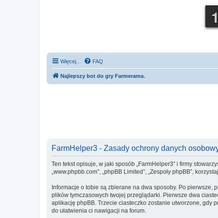
Więcej…
FAQ
Najlepszy bot do gry Farmerama.
FarmHelper3 - Zasady ochrony danych osobow
Ten tekst opisuje, w jaki sposób „FarmHelper3” i firmy stowarz
„www.phpbb.com”, „phpBB Limited”, „Zespoły phpBB”, korzystają
Informacje o tobie są zbierane na dwa sposoby. Po pierwsze, 
plików tymczasowych twojej przeglądarki. Pierwsze dwa ciastec
aplikację phpBB. Trzecie ciasteczko zostanie utworzone, gdy pr
do ułatwienia ci nawigacji na forum.