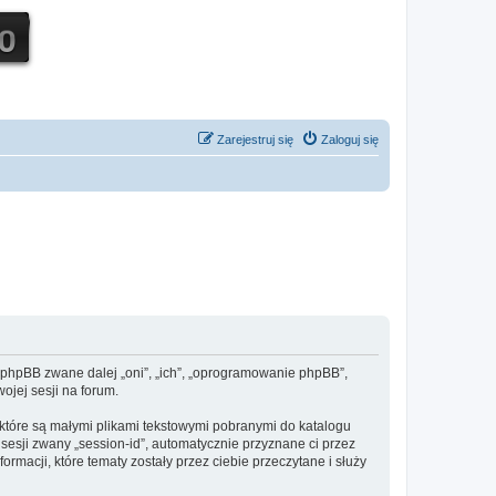
Zarejestruj się
Zaloguj się
 i phpBB zwane dalej „oni”, „ich”, „oprogramowanie phpBB”,
ojej sesji na forum.
 które są małymi plikami tekstowymi pobranymi do katalogu
 sesji zwany „session-id”, automatycznie przyznane ci przez
rmacji, które tematy zostały przez ciebie przeczytane i służy